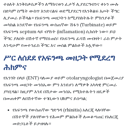
ተዕለት እንቅስቃሴዎችን ለማከናወን ፈታኝ ሊያደርግብንና ቀኑን ሙሉ
በድካም ስሜት ውስጥ እንድናልፍ ወደሚያደርግ የእንቅልፍ እጦት ችግር
ሊያመራ ይችላል። የአፍንጫ መዘጋትን ከሚያስከትሉት ምክንያቶች
መካከል አንደኛው የአፍንጫ ውስጠኛው ሽፋን (Turbinate) ወይም
የአፍንጫ septum ላይ ብግነት (inflamation) ሲከሰት ነው፡፡ ይህ
ችግር ያለበት በሽተኛ የማስነጠስ፣ የአፍንጫ ፈሳሽ መብዛት፣ ራስ ምታት
እንዲሁም የመተንፈስ ችግር እና መሰል ምልክቶች አሏቸው፡፡
ሥር ለሰደደ የአፍንጫ መዘጋት የሚደረግ
ሕክምና
የአንገት በላይ (ENT) ባለሙያ ወይም otolaryngologist በመጀመሪያ
የአፍንጫ መዘጋት መንስኤው ምን እንደሆነ ለማዎቅ አካላዊ ምርመራ
ያካሂዳል፣ ከዚያም እንደ በሽታው መንሰኤ የሚከተሉትን ዘዴዎች
በመጠቀም ለበሽተኛው ተገቢውን ህክምና ይሰጣል;
የአፍንጫ የውስጠኛው ግድግዳ (rhinitis) አለርጂ ላለባቸው
በሽተኞች ያለባቸውን የሕመም ምልክቶች ለመቆጣጠር የአለርጂ
መድኃኒቶች ይታዘዛሉ፡፡