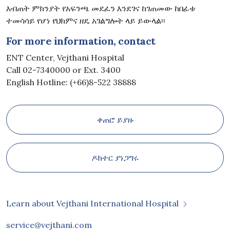
እብጠት ምክንያት የአፍንጫ መደፈን እንደገና ከገጠመው ከበፊቱ
ተመሳሳይ የሆነ የህክምና ዘዴ አገልግሎት ላይ ይውላል፡፡
For more information, contact
ENT Center, Vejthani Hospital
Call 02-7340000 or Ext. 3400
English Hotline: (+66)8-522 38888
ቀጠሮ ይያዙ
ዶክተር ያነጋግሩ
Learn about Vejthani International Hospital
service@vejthani.com