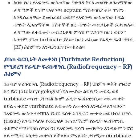
ከባድ የሆነ የአፍንጫ ውስጠኛው ግድግዳ ቅርፅ መዛባት ለገጠማቸው
ታካሚዎች ደግሞ የአፍንጫ septum ማስተካከያ ቀዶ ጥገናን
እንዲሰራላቸው ይመከራል፣ ወይም የአፍንጫ ውስጠኛው ክፍል
ብግነት ላጋጠማቸው በሽተኞች ፀረ-ብግነት መድኃኒቶች ይታዘዛሉ፡፡
ታካሚው ለተሰጡት መድኃኒቶቹ ምላሽ የማይሰጥ ከሆነ ወይም
አሁንም ያበጠ turbinate ያለው ከሆነ ሐኪሙ የሬዲዮ ፍሪኩዌንሲ
(RF) ሕክምናን እንዲያደርግ ይመክራል፡፡
ያበጠ ቱርቢኔት ለመቀነስ (Turbinate Reduction)
የሚደረግ የሬዲዮ ፍሪኩዌንሲ (Radiofrequency – RF)
ሕክምና
በሬዲዮ ፍሪኩዌንሲ (Radiofrequency – RF) ህክምና ወቅት የጉሮሮ
እና ጆሮ (otolaryngologist) ባለሙያው ልዩ የሆነ መርፌ ወደ
turbinate ውስጥ ያስገባል ከዛም ራዲዮ ፍሪኩዊንሲው ወደ ሙቀት
ሀይል ተቀይሮ የturbinate እብጠቱን ለመቀነስ እንዲረዳ እንዲሁም
በአፍንጫ ውስጥ የተሻሻለ የአየር ፍሰት እንዲኖር ሙቀቱ ወደ ህብረ ህዋሱ
(tissue) እንዲተላለፍ ይደረጋል፡፡ በተጨማሪም የሬዲዮ ፍሪኩዌንሲ
ሕክምና የሚያሳክክ ስሜትን፣ የአፍንጫ ፍሳሽ መብዛትን እንዲሁም ጉሮሮ
ላይ የሚኖር አክታን መቀነስ ይችላል፡፡ ምናልባት ታካሚው በturbinate