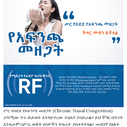
ሥር የሰደደ የአፍንጫ መዘጋት (Chronic Nasal Congestion)
ታካሚው ጥሩ ሕይወት እንዳይኖረው ተፅእኖ ያሳድራል፡፡ ይህ ችግር በጥናት
እንዲሁም በሥራ ወቅት የሰዎችን ትኩረት ያስተጓጉላል፡፡ መደበኛ የዕለት