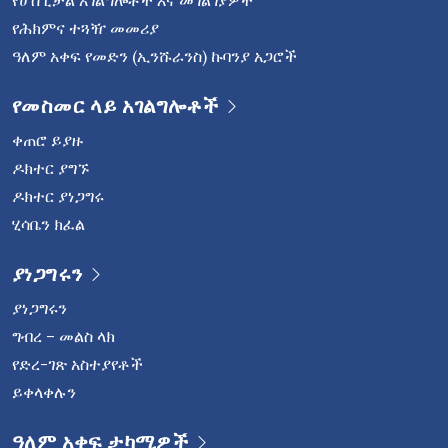
የሆስፒታል አገልግሎቶች እና መገልገያዎች
የሕክምና ተጓዥ መመሪያ
ዓለም አቀፍ የመድን (ኢንሹራንስ) ኩባንያ አጋሮች
የመስመር ላይ አገልግሎቶች
ቀጠሮ ይያዙ
ዶክተር ያግኙ
ዶክተር ያነጋግሩ
ሂሳቤን ክፈል
ያነጋግሩን
ያነጋግሩን
ግብረ – መልስ ላክ
የድረ-ገጽ አስተያየቶች
ይቀላቀሉን
ዓለም አቀፍ ታካሚዎች