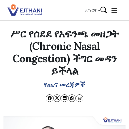
Skip to content
አማርኛ
ሥር የሰደደ የአፍንጫ መዘጋት
(Chronic Nasal
Congestion) ችግር መዳን
ይችላል
የጤና መረጃዎች