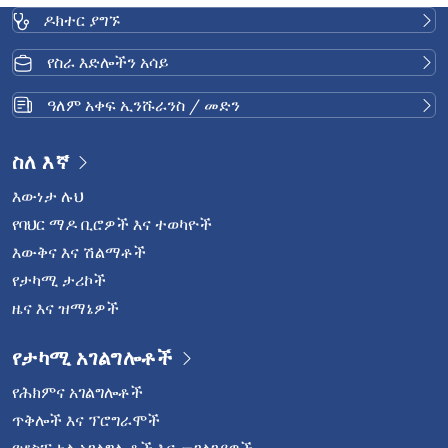
ዶክተር ያግኙ
የስራ እድሎችን አሳይ
ዓለም አቀፍ ኢንሹራንስ / መድን
ስለ እኛ
እውነታ ሉህ
የባህር ማዶ ቢሮዎች እና ተወካዮች
እውቅና እና ሽልማቶች
የታካሚ ታሪኮች
ዜና እና ዝማኔዎች
የታካሚ አገልግሎቶች
የሕክምና አገልግሎቶች
ጥቅሎች እና ፕሮግራሞች