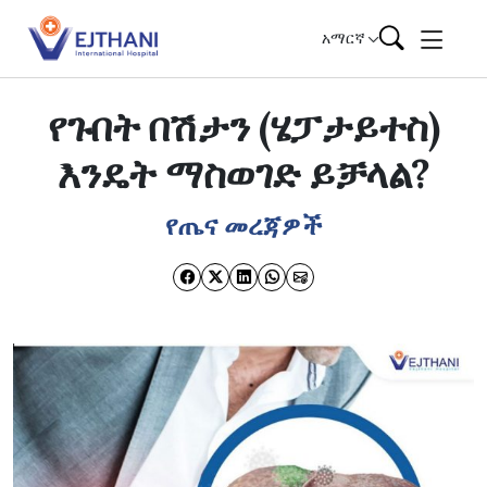
Skip to content
አማርኛ
የጉበት በሽታን (ሄፓታይተስ)
እንዴት ማስወገድ ይቻላል?
የጤና መረጃዎች