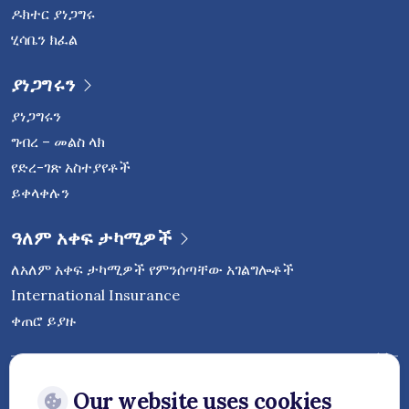
ዶክተር ያነጋግሩ
ሂሳቤን ክፈል
ያነጋግሩን
ያነጋግሩን
ግብረ – መልስ ላክ
የድረ-ገጽ አስተያየቶች
ይቀላቀሉን
ዓለም አቀፍ ታካሚዎች
ለአለም አቀፍ ታካሚዎች የምንሰጣቸው አገልግሎቶች
International Insurance
ቀጠሮ ይያዙ
ቬጅታኒ ኢንተርናሽናል ሆስፒታልን በማህበራዊ
ሚዲያ ላይ ይከተሉ
Our website uses cookies