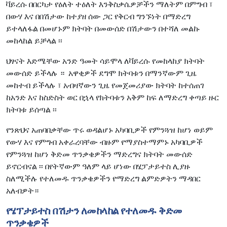
ቫይረሱ በበርካታ የዕለት ተዕለት እንቅስቃሴዎቻችን ማለትም በምግብ ፣
በውሃ እና በበሽታው ከተያዘ ሰው ጋር የቅርብ ግንኙነት በማድረግ
ይተላለፋል በመሆኑም ክትባት በመውሰድ በሽታውን በተሻለ መልኩ
መከላከል ይቻላል ፡፡
ህፃናት እድሜቸው አንድ ዓመት ሳይሞላ ለቫይረሱ የመከላከያ ክትባት
መውሰድ ይችላሉ ። አዋቂዎች ደግሞ ክትባቱን በማንኛውም ጊዜ
መከተብ ይችላሉ ፣ አብዛኛውን ጊዜ የመጀመሪያው ክትባት ከተሰጠገ
ከአንድ እና ከስድስት ወር በኋላ የክትባቱን አቅም ከፍ ለማድረግ ቀጣይ ዙር
ክትባቱ ይሰጣል ፡፡
የንጽህና አጠባበቃቸው ጥሩ ወዳልሆኑ አካባቢዎች የምንጓዝ ከሆነ ወይም
የውሃ እና የምግብ አቀራረባቸው ብዙም የማያስተማምኑ አካባቢዎች
የምንጓዝ ከሆነ ቅድመ ጥንቃቄዎችን ማድረግና ክትባት መውሰድ
ይኖርብናል ፡፡ በየትኛውም ዓለም ላይ ሆነው በሄፓታይተስ ሊያዙ
ስለሚችሉ የተለመዱ ጥንቃቄዎችን የማድረግ ልምድዎትን ማዳበር
አለብዎት።
የሄፕታይተስ በሽታን ለመከላከል የተለመዱ ቅድመ
ጥንቃቄዎች