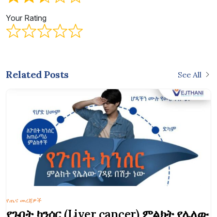
Your Rating
Related Posts
See All
የጤና መረጃዎች
የጉበት ካንሰር (Liver cancer) ምልክት የሌለው