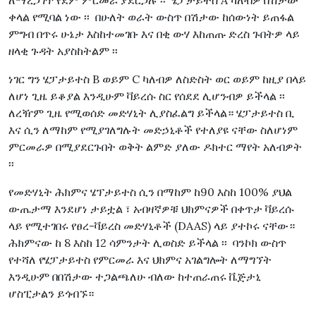
ለማረጋገጥ የደም ምርመራ ያደርጋሉ ፡፡ ሄፓታይተስ A ካለብዎ በሽታው
ቀላል የሚባል ነው ፡፡ በሁለት ወራት ውስጥ በሽታው ከሰውነት ይጠፋል
ምግብ በጥሩ ሁኔታ እስከተመገቡ እና በቂ ውሃ እከጠጡ ድረስ ጉበትዎ ላይ
ዘላቂ ጉዳት አያስከትልም ፡፡
ነገር ግን ሄፓታይተስ B ወይም C ካለብዎ ለስድስት ወር ወይም ከዚያ በላይ
ለሆነ ጊዜ ይቆያል እንዲሁም ቫይረሱ ስር የሰደደ ሊሆንብዎ ይችላል ፡፡
ለረዥም ጊዜ የሚወሰድ መድሃኒት ሊያስፈልግ ይችላል። ሄፓታይተስ ቢ
እና ሲን ለማከም የሚያገለግሉት መድኃኒቶች የተለያዩ ናቸው ስለሆነም
ምርመራዎ በሚያደርጉበት ወቅት ልምድ ያለው ዶክተር ማየት አለብዎት
፡፡
የመድሃኒት ሕክምና ሄፕታይተስ ሲን በማከም ከ90 እስከ 100% ያህል
ውጤታማ እንደሆነ ታይቷል ፣ አብዛኛዎቹ ህክምናዎች በቀጥታ ቫይረሱ
ላይ የሚተገበሩ የፀረ-ቫይረስ መድሃኒቶች (DAAS) ላይ ያተኮሩ ናቸው።
ሕክምናው ከ 8 እስከ 12 ሳምንታት ሊወስድ ይችላል ፡፡ ባንኮክ ውስጥ
የተሻለ የሄፓታይተስ የምርመራ እና ህክምና አገልግሎት ለማግኘት
እንዲሁም በበሽታው ተጋልጫለሁ ብለው ከተጠራጠሩ ቬጅታኒ
ሆስፒታልን ይጎብኙ።