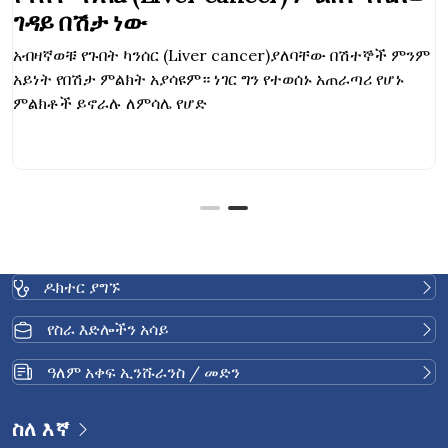
ገዳይ በሽታ ነው
አብዛኛወቹ የጉበት ካንሰር (Liver cancer)ያለባቸው በሽተኞች ምንም
አይነት የበሽታ ምልክት አያሳዩም። ነገር ግን የተወሰኑ አጠራጣሪ የሆኑ
ምልክቶች ይኖራሉ ለምሳሌ የሆድ
ዶክተር ያግኙ
የስራ እድሎችን አሳይ
ዓለም አቀፍ ኢንሹራንስ / መድን
ስለ እኛ