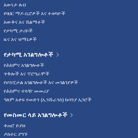
እውነታ ሉህ
የባህር ማዶ ቢሮዎች እና ተወካዮች
እውቅና እና ሽልማቶች
የታካሚ ታሪኮች
ዜና እና ዝማኔዎች
የታካሚ አገልግሎቶች
የሕክምና አገልግሎቶች
ጥቅሎች እና ፕሮግራሞች
የሆስፒታል አገልግሎቶች እና መገልገያዎች
የሕክምና ተጓዥ መመሪያ
ዓለም አቀፍ የመድን (ኢንሹራንስ) ኩባንያ አጋሮች
የመስመር ላይ አገልግሎቶች
ቀጠሮ ይያዙ
ዶክተር ያግኙ