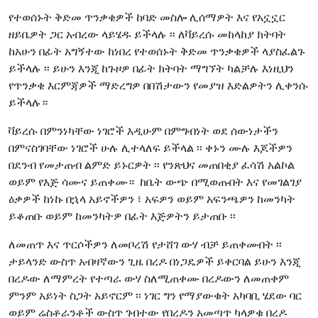
የተወሰኑት ቅድመ ጥንቃቄዎች ከባድ መስሎ ሊሰማዎት እና የአኗኗር
ዘይቤዎት ጋር አብረው ላይሄዱ ይችላሉ ፡፡ ለቫይረሱ መከላከያ ክትባት
ከአሁን በፊት አግኝተው ከነበረ የተወሰኑት ቅድመ ጥንቃቄዎች ላያስፈልጉ
ይችላሉ ፡፡ ይሁን እንጂ ከጉዞዎ በፊት ክትባት ማግኘት ካልቻሉ እነዚህን
የጥንቃቄ እርምጃዎች ማድረግዎ በበሽታውን የመያዝ እድልዎትን ሊቀንሱ
ይችላሉ።
ቫይረሱ በምንነካቸው ነገሮች እዲሁም በምግብነት ወደ ሰውነታችን
በምናስገባቸው ነገሮች ሁሉ ሊተላለፍ ይችላል ፡፡ ቀኑን ሙሉ እጆችዎን
በደንብ የመታጠብ ልምድ ይኑርዎት ፡፡ የንጽህና መጠበቂያ ፈሳሽ አልኮል
ወይም የእጅ ሳሙና ይጠቀሙ። ከቤት ውጭ በሚወጡበት እና የመገልገያ
ዕቃዎች ከነኩ በኋላ አይኖችዎን ፣ አፍዎን ወይም አፍንጫዎን ከመንካት
ይቆጠቡ ወይም ከመንካትዎ በፊት እጅዎትን ይታጠቡ ፡፡
ለመጠጥ እና ጥርሶችዎን ለመቦረሽ የታሸገ ውሃ ብቻ ይጠቀሙበት ፡፡
ታይላንድ ውስጥ አብዛኛውን ጊዜ በረዶ በነጋዴዎች ይቀርባል ይሁን እንጂ
በረዶው ለማምረት የተጣራ ውሃ ስለሚጠቀሙ በረዶውን ለመጠቀም
ምንም አይነት ስጋት አይኖርም ፡፡ ነገር ግን የማያውቁት አካባቢ ሄደው ባር
ወይም ሬስቶራንቶች ውስጥ ገብተው የበረዶን አመጣጥ ካላዎቁ በረዶ