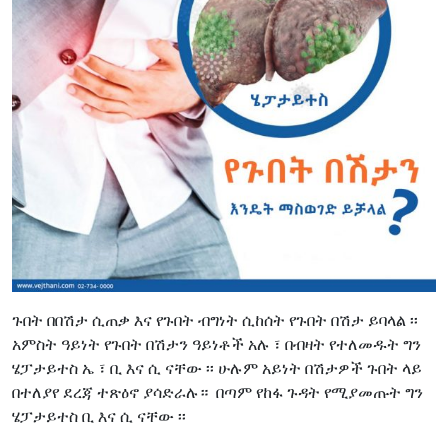
ጉበት በበሽታ ሲጠቃ እና የጉበት ብግነት ሲከሰት የጉበት በሽታ ይባላል ፡፡
አምስት ዓይነት የጉበት በሽታን ዓይነቶች አሉ ፣ በብዛት የተለመዱት ግን
ሄፓታይተስ ኤ ፣ ቢ እና ሲ ናቸው ፡፡ ሁሉም አይነት በሽታዎች ጉበት ላይ
በተለያየ ደረጃ ተጽዕኖ ያሳድራሉ። በጣም የከፋ ጉዳት የሚያመጡት ግን
ሄፓታይተስ ቢ እና ሲ ናቸው ፡፡