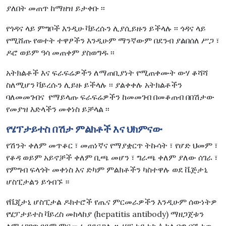
ያለበት መጠጥ ከማዘዝ ይታቀቡ ፡፡
የጎዳና ላይ ምግቦች እንዲሁ ቫይረሱን ሊያሲይዙን ይችላሉ ፡፡ ጎዳና ላይ
የሚሸጡ የወተት ተዋፆችን እንዲሁም ማንኛውም በደንብ ያልበሰለ ሥጋ ፣
ዶሮ ወይም ዓሳ መጠቀም ያስወግዱ ፡፡
አትክልቶች እና ፍራፍሬዎችን ለማጠቢያነት የሚጠቀሙት ውሃ ቆሻሻ
ስለሚሆን ቫይረሱን ሊይዙ ይችላሉ ፡፡ ያልቀቀሉ አትክልቶችን
ባለመመገብና የማይላጡ ፍራፍሬዎችን ከመመገብ በመቆጠብ በበሽታው
የመያዝ እድላችን መቀነስ ይቻላል ፡፡
የሄፕታይተስ በሽታ ምልክቶች እና ህክምናው
የሽንት ቀለም መጥቆር ፣ መጠነኛና የማያቋርጥ ትኩሳት ፣ የሆድ ህመም ፣
የቆዳ ወይም አይኖቻች ቀለም ቢጫ መሆን ፣ ግራጫ ቀለም ያለው ሰገራ ፣
የምግብ ፍላጎት መቀነስ እና ድካም ምልክቶችን ካስተዋሉ ወደ ቬጅታኒ
ሆስፒታልን ይጎብኙ ።
የቬጂታኒ ሆስፒታል ዶክተሮች የጤና ምርመራዎችን እንዲሁም ሰውነትዎ
የሄፓታይተስ ቫይረስ መከላከያ (hepatitis antibody) ማዘጋጀቱን