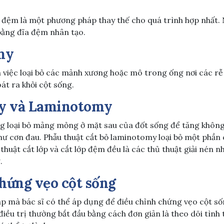
a đệm là một phương pháp thay thế cho quá trình hợp nhất. 
bằng đĩa đệm nhân tạo.
m
y
n việc loại bỏ các mảnh xương hoặc mô trong ống nơi các rễ
oát ra khỏi cột sống.
y và Laminotomy
ng loại bỏ mảng mỏng ở mặt sau của đốt sống để tăng khôn
hư cơn đau. Phẫu thuật cắt bỏ laminotomy loại bỏ một phần
thuật cắt lớp và cắt lớp đệm đều là các thủ thuật giải nén 
.
hứng vẹo cột sống
 mà bác sĩ có thể áp dụng để điều chỉnh chứng vẹo cột số
 điều trị thường bắt đầu bằng cách đơn giản là theo dõi tình