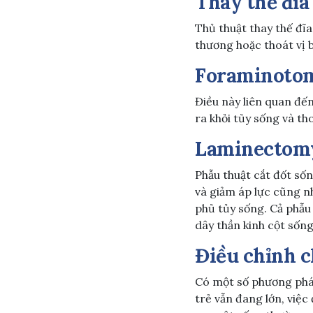
Thay thế đĩa
Thủ thuật thay thế đĩ
thương hoặc thoát vị 
F
oraminoto
Điều này liên quan đế
ra khỏi tủy sống và th
Laminectom
Phẫu thuật cắt đốt số
và giảm áp lực cũng n
phủ tủy sống. Cả phẫu 
dây thần kinh cột sống
Điều chỉnh c
Có một số phương pháp
trẻ vẫn đang lớn, việc