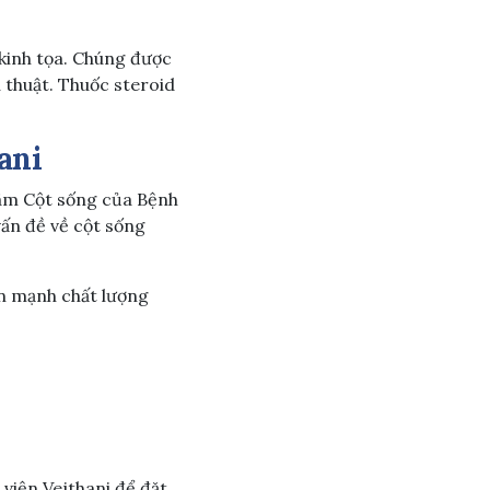
kinh tọa. Chúng được
u thuật. Thuốc steroid
ani
tâm Cột sống của Bệnh
vấn đề về cột sống
n mạnh chất lượng
 viện Vejthani để đặt