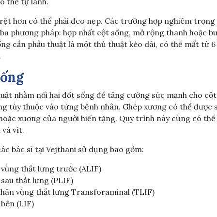
ó thể tự lành.
ệt hơn có thể phải đeo nẹp. Các trường hợp nghiêm trọng n
ba phương pháp: hợp nhất cột sống, mở rộng thanh hoặc bu
g cần phẫu thuật là một thủ thuật kéo dài, có thể mất từ ​​
.
sống
thuật nhằm nối hai đốt sống để tăng cường sức mạnh cho cột
g tùy thuộc vào từng bệnh nhân. Ghép xương có thể được s
oặc xương của người hiến tặng. Quy trình này cũng có thể 
và vít.
ác bác sĩ tại Vejthani sử dụng bao gồm:
 vùng thắt lưng trước (ALIF)
sau thắt lưng (PLIF)
thân vùng thắt lưng Transforaminal (TLIF)
 bên (LIF)