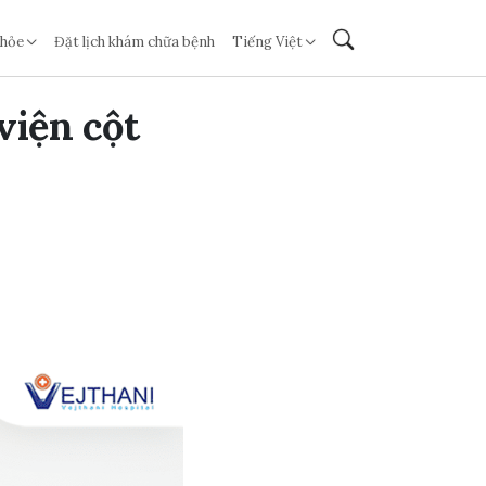
khỏe
Đặt lịch khám chữa bệnh
Tiếng Việt
viện cột