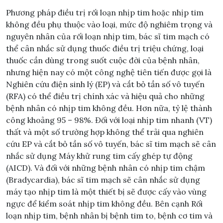
Phương pháp điều trị rối loạn nhịp tim hoặc nhịp tim
không đều phụ thuộc vào loại, mức độ nghiêm trọng và
nguyên nhân của rối loạn nhịp tim, bác sĩ tim mạch có
thể cân nhắc sử dụng thuốc điều trị triệu chứng, loại
thuốc cần dùng trong suốt cuộc đời của bệnh nhân,
nhưng hiện nay có một công nghệ tiên tiến được gọi là
Nghiên cứu điện sinh lý (EP) và cắt bỏ tần số vô tuyến
(RFA) có thể điều trị chính xác và hiệu quả cho những
bệnh nhân có nhịp tim không đều. Hơn nữa, tỷ lệ thành
công khoảng 95 – 98%. Đối với loại nhịp tim nhanh (VT)
thất và một số trường hợp không thể trải qua nghiên
cứu EP và cắt bỏ tần số vô tuyến, bác sĩ tim mạch sẽ cân
nhắc sử dụng Máy khử rung tim cấy ghép tự động
(AICD). Và đối với những bệnh nhân có nhịp tim chậm
(Bradycardia), bác sĩ tim mạch sẽ cân nhắc sử dụng
máy tạo nhịp tim là một thiết bị sẽ được cấy vào vùng
ngực để kiểm soát nhịp tim không đều. Bên cạnh Rối
loạn nhịp tim, bệnh nhân bị bệnh tim to, bệnh cơ tim và