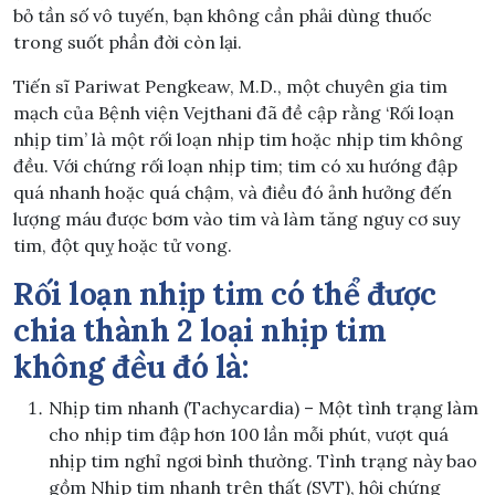
bỏ tần số vô tuyến, bạn không cần phải dùng thuốc
trong suốt phần đời còn lại.
Tiến sĩ Pariwat Pengkeaw, M.D., một chuyên gia tim
mạch của Bệnh viện Vejthani đã đề cập rằng ‘Rối loạn
nhịp tim’ là một rối loạn nhịp tim hoặc nhịp tim không
đều. Với chứng rối loạn nhịp tim; tim có xu hướng đập
quá nhanh hoặc quá chậm, và điều đó ảnh hưởng đến
lượng máu được bơm vào tim và làm tăng nguy cơ suy
tim, đột quỵ hoặc tử vong.
Rối loạn nhịp tim có thể được
chia thành 2 loại nhịp tim
không đều đó là:
Nhịp tim nhanh (Tachycardia) – Một tình trạng làm
cho nhịp tim đập hơn 100 lần mỗi phút, vượt quá
nhịp tim nghỉ ngơi bình thường. Tình trạng này bao
gồm Nhịp tim nhanh trên thất (SVT), hội chứng