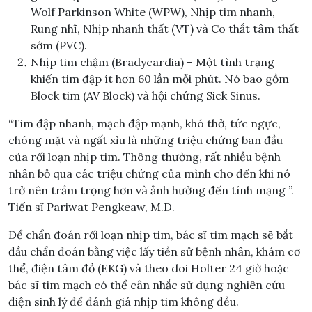
Wolf Parkinson White (WPW), Nhịp tim nhanh,
Rung nhĩ, Nhịp nhanh thất (VT) và Co thắt tâm thất
sớm (PVC).
Nhịp tim chậm (Bradycardia) – Một tình trạng
khiến tim đập ít hơn 60 lần mỗi phút. Nó bao gồm
Block tim (AV Block) và hội chứng Sick Sinus.
“Tim đập nhanh, mạch đập mạnh, khó thở, tức ngực,
chóng mặt và ngất xỉu là những triệu chứng ban đầu
của rối loạn nhịp tim. Thông thường, rất nhiều bệnh
nhân bỏ qua các triệu chứng của mình cho đến khi nó
trở nên trầm trọng hơn và ảnh hưởng đến tính mạng ”.
Tiến sĩ Pariwat Pengkeaw, M.D.
Để chẩn đoán rối loạn nhịp tim, bác sĩ tim mạch sẽ bắt
đầu chẩn đoán bằng việc lấy tiền sử bệnh nhân, khám cơ
thể, điện tâm đồ (EKG) và theo dõi Holter 24 giờ hoặc
bác sĩ tim mạch có thể cân nhắc sử dụng nghiên cứu
điện sinh lý để đánh giá nhịp tim không đều.