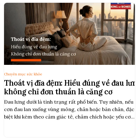
Chuyên mục sức khỏe
Thoát vị đĩa đệm: Hiểu đúng về đau lưn
không chỉ đơn thuần là căng cơ
Đau lưng dưới là tình trạng rất phổ biến. Tuy nhiên, nếu
cơn đau lan xuống vùng mông, chân hoặc bàn chân, đặc
biệt khi kèm theo cảm giác tê, châm chích hoặc yếu cơ,
đó có thể là dấu hiệu của thoát vị đĩa đệm. Thoát vị đĩa
đệm xảy ra khi phần nhân […]