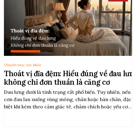
Chuyên mục sức khỏe
Thoát vị đĩa đệm: Hiểu đúng về đau lưn
không chỉ đơn thuần là căng cơ
Đau lưng dưới là tình trạng rất phổ biến. Tuy nhiên, nếu
cơn đau lan xuống vùng mông, chân hoặc bàn chân, đặc
biệt khi kèm theo cảm giác tê, châm chích hoặc yếu cơ,
đó có thể là dấu hiệu của thoát vị đĩa đệm. Thoát vị đĩa
đệm xảy ra khi phần nhân […]