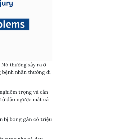
 Nó thường xảy ra ở
g bệnh nhân thường đi
t nghiêm trọng và cần
a từ đảo ngược mắt cá
n bị bong gân có triệu
ột sưng nhẹ và đau