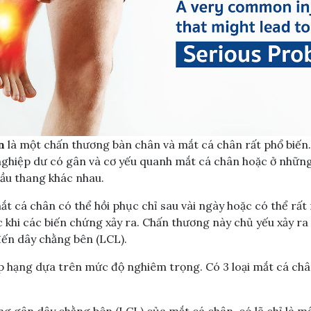
n
là một chấn thương bàn chân và mắt cá chân rất phổ biến.
ghiệp dư có gân và cơ yếu quanh mắt cá chân hoặc ở nhữn
cầu thang khác nhau.
ắt cá chân có thể hồi phục chỉ sau vài ngày hoặc có thể rấ
c khi các biến chứng xảy ra. Chấn thương này chủ yếu xảy r
ến dây chằng bên (LCL).
p hạng dựa trên mức độ nghiêm trọng. Có 3 loại mắt cá châ
ng gân dây chằng bên (LCL) của mắt cá chân, có lẽ chỉ là m