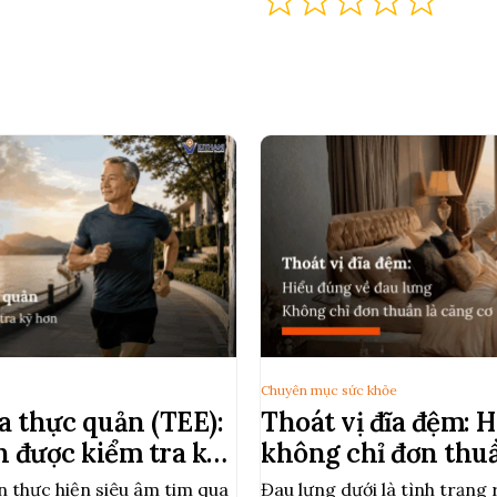
Chuyên mục sức khỏe
a thực quản (TEE):
Thoát vị đĩa đệm: 
n được kiểm tra kỹ
không chỉ đơn thuầ
n thực hiện siêu âm tim qua
Đau lưng dưới là tình trạng 