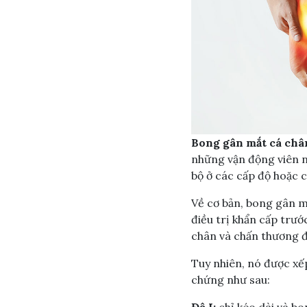
Bong gân mắt
cá châ
những vận động viên n
bộ ở các cấp độ hoặc 
Về cơ bản, bong gân m
điều trị khẩn cấp trướ
chân và chấn thương đ
Tuy nhiên, nó được xế
chứng như sau:
Độ I:
chỉ kéo dài và bo