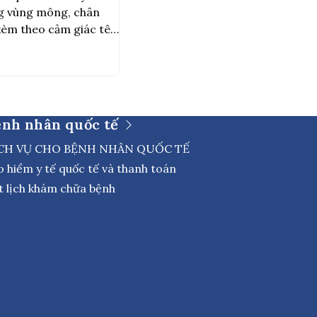
ng vùng mông, chân
 kèm theo cảm giác tê,
có thể là dấu hiệu của
ĩa đệm xảy ra khi phần
ệnh nhân quốc tế
CH VỤ CHO BỆNH NHÂN QUỐC TẾ
o hiểm y tế quốc tế và thanh toán
t lịch khám chữa bệnh