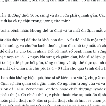
hần, thường dưới 50%, sưng và đau vừa phải quanh gân. Các
c đi lại và tự chịu trọng lượng của mình.
toàn, bệnh nhân không thể tự đi lại và tự mất ổn định mắt c
bắt đầu điều trị để thoát khỏi cơn đau. Nếu đó chỉ là một tri
ảnh hưởng, và chườm lạnh, thuốc giảm đau, hỗ trợ mắt cá c
để điều trị cho bệnh nhân. Đối với một số bệnh nhân bị sưn
oặc nẹp sau 5 – 7 ngày khi sưng và giảm đau, bác sĩ sẽ lặp lạ
ý trị liệu để phục hồi gân, tăng cường và tập thể dục quan
 mắt cá chân mà chủ yếu là 4 – 6 tuần cho quá trình điều tr
ị ban đầu không hiệu quả, bác sĩ sẽ kiểm tra vật lý, chụp X
 định sự liên quan của gân, mức độ nghiêm trọng của vỡ và 
sion of Talus, Peroneus Tendon. hoặc chấn thương Syndesm
 phẫu thuật. Có nhiều thủ tục phẫu thuật cho sự mất ổn định
hoặc phẫu thuật mở. Bác sĩ phẫu thuật chỉnh hình sẽ chọn p
 có kết quả điều trị tốt nhất. Bệnh nhân sẽ được đề nghị m