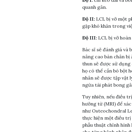
quanh gân.
Độ II:
LCL bị vỡ một p
gặp khó khăn trong việ
Độ III:
LCL bị vỡ hoàn 
Bác sĩ sẽ đánh giá và 
nâng cao bàn chân bị 
thun sẽ được sử dụng 
họ có thể cần bó bột h
nhân sẽ được tập vật l
ngừa tái phát bong gân
Tuy nhiên, nếu điều tr
hưởng từ (MRI) để xác
như Osteochondral Le
thực hiện một điều trị
phẫu thuật chỉnh hình 
cho từng bệnh nhân để