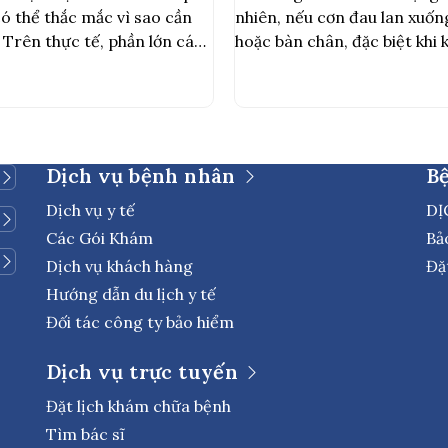
có thể thắc mắc vì sao cần
nhiên, nếu cơn đau lan xuố
Trên thực tế, phần lớn các
hoặc bàn chân, đặc biệt khi
đầu sẽ được chẩn đoán và
châm chích hoặc yếu cơ, đó 
 tim qua thành ngực (TTE).
thoát vị đĩa đệm. Thoát vị đ
nhân […]
Dịch vụ bệnh nhân
B
Dịch vụ y tế
DỊ
Các Gói Khám
Bả
Dịch vụ khách hàng
Đặ
Hướng dẫn du lịch y tế
Đối tác công ty bảo hiểm
Dịch vụ trực tuyến
Đặt lịch khám chữa bệnh
Tìm bác sĩ