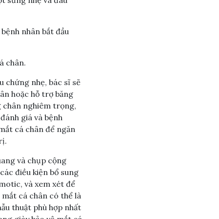
 bệnh nhân bắt đầu
á chân.
ệu chứng nhẹ, bác sĩ sẽ
hân hoặc hỗ trợ băng
g chân nghiêm trọng,
i đánh giá và bệnh
h mắt cá chân để ngăn
ị.
-quang và chụp cộng
các điều kiện bổ sung
otic, và xem xét để
 mắt cá chân có thể là
hẫu thuật phù hợp nhất
ang giày bảo vệ mắt cá