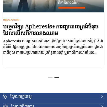
អត្ថបទសុខភាព
បច្ចេកវិទ្យា Apheresis៖ ការព្យាបាលត្រង់ចំនុច
ដែលលើសពីការលាងឈាម
Apheresis មានប្រភពមកពីពាក្យក្រិចប្រែថា “ការនាំត្រលប់មកវិញ” គឺជា
នីតិវិធីវេជ្ជសាស្ត្រមួយដែលយកសមាសធាតុមិនប្រក្រតីចេញពីឈាម ដូចជា
ជាតិពុល ការវាយប្រហារដោយប្រព័ន្ធភាពស៊ាំ ឬកោសិកាឈាមដែល
ច្រើនលើស ហើយបញ្ជូនសមាសធាតុធម្មតាចូលទៅក្នុងរាងកាយវិញ
ស្វែងរកគ្រូពេទ្យ
ស្វែងរកពីការងារ