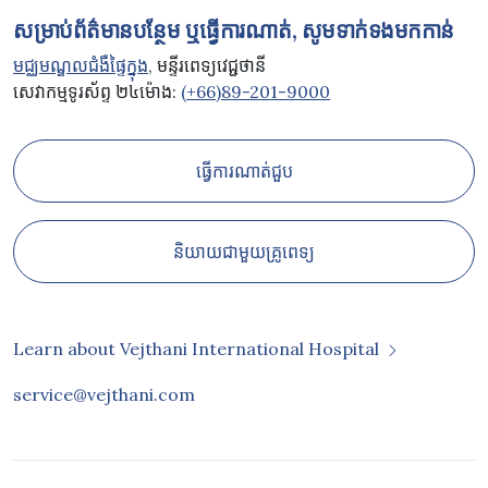
សម្រាប់ព័ត៌មានបន្ថែម ឬធ្វើការណាត់, សូមទាក់ទងមកកាន់
មជ្ឈមណ្ឌលជំងឺផ្ទៃក្នុង
, មន្ទីរពេទ្យវេជ្ជថានី
សេវាកម្មទូរស័ព្ទ ២៤ម៉ោង:
(+66)89-201-9000
ធ្វើការណាត់ជួប
និយាយជាមួយគ្រូពេទ្យ
Learn about Vejthani International Hospital
service@vejthani.com