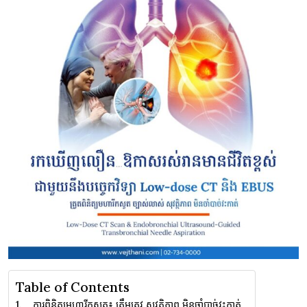
Table of Contents
ការពិនិត្យមហារីកសួត៖ ត្រឹមត្រូវ សុវត្ថិភាព មិនចាំបាច់វះកាត់