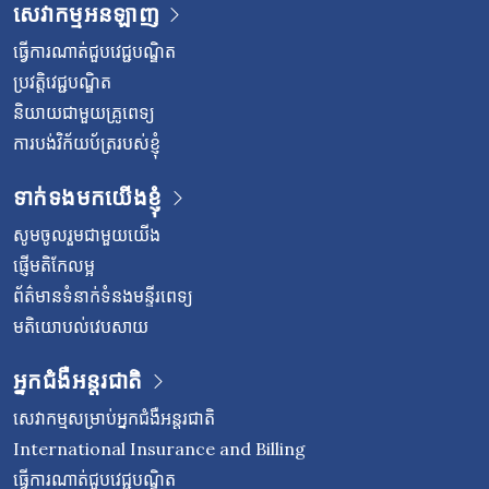
សេវាកម្មអនឡាញ
ធ្វើការណាត់ជួបវេជ្ជបណ្ឌិត
ប្រវត្តិវេជ្ជបណ្ឌិត
និយាយជាមួយគ្រូពេទ្យ
ការបង់វិក័យប័ត្ររបស់ខ្ញុំ
ទាក់ទងមកយើងខ្ញុំ
សូមចូលរួមជាមួយយើង
ផ្ញើមតិកែលម្អ
ព័ត៌មានទំនាក់ទំនងមន្ទីរពេទ្យ
មតិយោបល់វេបសាយ
អ្នកជំងឺអន្តរជាតិ
សេវាកម្មសម្រាប់អ្នកជំងឺអន្តរជាតិ
International Insurance and Billing
ធ្វើការណាត់ជួបវេជ្ជបណ្ឌិត