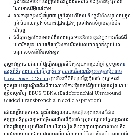
ក្លិន ដែលអាចរកឃើញបាននៅក្នុងដីធម្មជាតិ និងប្រភពថ្ម ឬតំបន់
ដែលមានរ៉ែអ៊ុយរ៉ាញ៉ូម
សារធាតុផ្សេងទៀតដូចជា ក្រូមីញ៉ូម នីកែល និងធូលីពីឧស្សាហកម្មធុន
ធ្ងន់ ចំហាយប្រេង ចំហេះផ្សែងផ្សេងៗ រួមទាំងការបំពុលខ្យល់មិន
បរិសុទ្ធ
ជំងឺសួត អ្នកដែលមានជំងឺរបេងសួត មានឱកាសខ្ពស់ក្នុងការកើតជំងឺ
មហារីកសួត ដោយកើតឡើងនៅបរិវេនដែលមានស្លាកស្នាមដែល
បណ្តាលមកពីជំងឺរបេងសួត
ដូច្នេះ វាត្រូវបានណែនាំឱ្យធ្វើការត្រួតពិនិត្យសុខភាពប្រចាំឆ្នាំ ឬទទួល
ការ
ស្កេនពិនិត្យដោយកាំរស្មីកុំព្យូទ័រ ឲប្រភេទបរិមាណវិទ្យុសកម្មកម្រិតទាប
(Low Dose CT Scan)
ប្រសិនបើពិនិត្យឃើញដុំសាច់ ឬស្នាមនៅ
ក្នុងសួត។ វេជ្ជបណ្ឌិតនឹងពិចារណាលើការធ្វើរោគវិនិច្ឆ័យបន្ថែមទៀតដោយ
ប្រើបច្ចេកវិទ្យា EBUS-TBNA (Endobronchial Ultrasound-
Guided Transbronchial Needle Aspiration)
ដោយប្រើបច្ចេកទេស ឆ្លុះបំពង់ខ្យល់រួមជាមួយអ៊ុលត្រាសោន ដែល
អនុញ្ញាតឱ្យគ្រូពេទ្យអាចច្រិបជាលិកាពីដុំសាច់ ឬកូនកណ្តុរនៅក្នុងទ្រូងបាន
យ៉ាងត្រឹមត្រូវ។ ប្រសិនបើ​រក​ឃើញលឿន និង​ព្យាបាលបាន​ទាន់​ពេល នឹង​
មាន​ឱកាស​ខ្ពស់​ក្នុង​ការ​ជា​សះស្បើយ​ទាំងស្រុង ប៉ុន្តែ​ប្រសិនបើបណ្ដោយឪ្យ ​