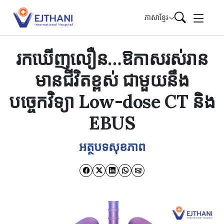
Skip to content
ភាសាខ្មែរ
រកឃើញលឿន…ឱកាសរស់រាន
មានជីវិតខ្ពស់ ជាមួយនឹង
បច្ចេកវិទ្យា Low-dose CT និង
EBUS
អត្ថបទសុខភាព