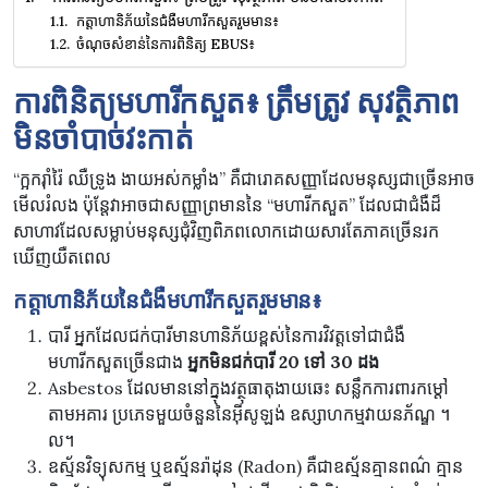
កត្តាហានិភ័យនៃជំងឺមហារីកសួតរួមមាន៖
ចំណុចសំខាន់នៃការពិនិត្យ EBUS៖
ការពិនិត្យមហារីកសួត៖ ត្រឹមត្រូវ សុវត្ថិភាព
មិនចាំបាច់វះកាត់
“ក្អករ៉ាំរ៉ៃ ឈឺទ្រូង ងាយអស់កម្លាំង” គឺជារោគសញ្ញាដែលមនុស្សជាច្រើនអាច
មើលរំលង ប៉ុន្តែវាអាចជាសញ្ញាព្រមាននៃ “មហារីកសួត” ដែលជាជំងឺដ៏
សាហាវដែលសម្លាប់មនុស្សជុំវិញពិភពលោកដោយសារតែភាគច្រើនរក
ឃើញយឺតពេល
កត្តាហានិភ័យនៃជំងឺមហារីកសួតរួមមាន៖
បារី អ្នកដែលជក់បារីមានហានិភ័យខ្ពស់នៃការវិវត្តទៅជាជំងឺ
មហារីកសួតច្រើនជាង
អ្នកមិនជក់បារី
20
ទៅ
30
ដង
Asbestos ដែលមាននៅក្នុងវត្ថុធាតុងាយឆេះ សន្លឹកការពារកម្ដៅ
តាមអគារ ប្រភេទមួយចំនួននៃអ៊ីសូឡង់ ឧស្សាហកម្មវាយនភ័ណ្ឌ ។
ល។
ឧស្ម័នវិទ្យុសកម្ម ឬឧស្ម័នរ៉ាដុន (Radon) គឺជាឧស្ម័នគ្មានពណ៌ គ្មាន