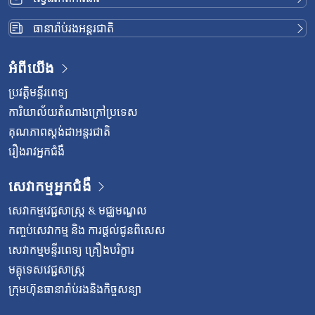
ធានារ៉ាប់រងអន្តរជាតិ
អំពីយើង
ប្រវត្តិមន្ទីរពេទ្យ
ការិយាល័យតំណាងក្រៅប្រទេស
គុណភាពស្តង់ដាអន្តរជាតិ
រឿងរាវអ្នកជំងឺ
សេវាកម្មអ្នកជំងឺ
សេវាកម្មវេជ្ជសាស្រ្ត & មជ្ឈមណ្ឌល
កញ្ចប់សេវាកម្ម និង ការផ្តល់ជូនពិសេស
សេវាកម្មមន្ទីរពេទ្យ គ្រឿងបរិក្ខារ
មគ្គុទេសវេជ្ជសាស្ត្រ
ក្រុមហ៊ុនធានារ៉ាប់រងនិងកិច្ចសន្យា