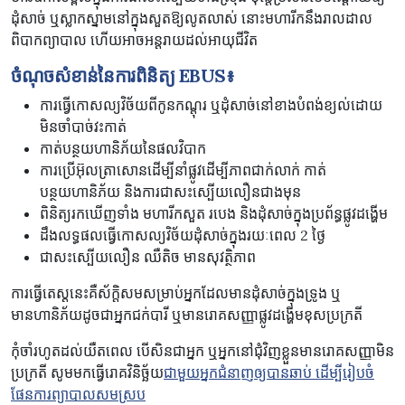
ដុំសាច់ ឬ​ស្លាកស្នាម​នៅក្នុង​សួត​​ឱ្យ​លូតលាស់ នោះ​មហារីក​នឹង​រាលដាល​
ពិបាកព្យាបាល ហើយអាចអន្ដរាយដល់អាយុជីវិត
ចំណុចសំខាន់នៃការពិនិត្យ
EBUS៖
ការធ្វើកោសល្យវិច័យពីកូនកណ្តុរ ឬដុំសាច់នៅខាងបំពង់ខ្យល់ដោយ
មិនចាំបាច់វះកាត់
កាត់បន្ថយហានិភ័យនៃផលវិបាក
ការប្រើអ៊ុលត្រាសោនដើម្បីនាំផ្លូវដើម្បីភាពជាក់លាក់ កាត់
បន្ថយហានិភ័យ និងការជាសះស្បើយលឿនជាងមុន
ពិនិត្យរកឃើញទាំង មហារីកសួត របេង និងដុំសាច់ក្នុងប្រព័ន្ធផ្លូវដង្ហើម
ដឹងលទ្ធផលធ្វើកោសល្យវិច័យដុំសាច់ក្នុងរយៈពេល 2 ថ្ងៃ
ជាសះស្បើយលឿន ឈឺតិច មានសុវត្ថិភាព
ការធ្វើតេស្តនេះគឺស័ក្តិសមសម្រាប់អ្នកដែលមានដុំសាច់ក្នុងទ្រូង ឬ
មានហានិភ័យដូចជាអ្នកជក់បារី ឬមានរោគសញ្ញាផ្លូវដង្ហើមខុសប្រក្រតី
កុំ​ចាំ​រហូត​ដល់​យឺត​ពេល បើ​សិន​ជា​អ្នក ឬ​អ្នក​នៅ​ជុំវិញ​ខ្លួន​មាន​រោគ​សញ្ញា​មិន​
ប្រក្រតី សូម​មក​ធ្វើ​រោគ​វិនិច្ឆ័យ​
ជា​មួយ​អ្នក​ជំនាញ​ឲ្យ​បាន​ឆាប់ ដើម្បីរៀបចំ
ផែនការព្យាបាលសមស្រប