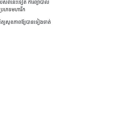
 លើសពីនេះទៀត ការព្យាបាល
ប្រភេទមហារីក
រពិនិត្យសុខភាពឪ្យបានទៀងទាត់