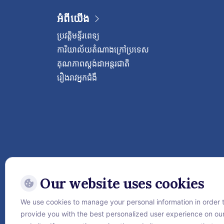
អំពីយើង
ប្រវត្តិមន្ទីរពេទ្យ
ការិយាល័យតំណាងក្រៅប្រទេស
គុណភាពស្តង់ដាអន្តរជាតិ
រឿងរាវអ្នកជំងឺ
Our website uses cookies
We use cookies to manage your personal information in order 
Follow Vejthani Internati
provide you with the best personalized user experience on ou