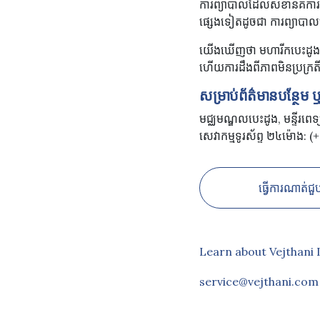
ការព្យាបាលដែលសំខាន់គឺការ
ផ្សេងទៀតដូចជា ការព្យាបាល
យើង​​ឃើញ​ថា មហារីក​បេះដូង​ជ
ហើយ​ការ​ដឹង​ពី​ភាព​មិន​ប្រក្រត
សម្រាប់ព័ត៌មានបន្ថែម
មជ្ឈមណ្ឌលបេះដូង, មន្ទីរពេទ្យ
សេវាកម្មទូរស័ព្ទ ២៤ម៉ោង
ធ្វើការណាត់ជួ
Learn about Vejthani 
service@vejthani.com