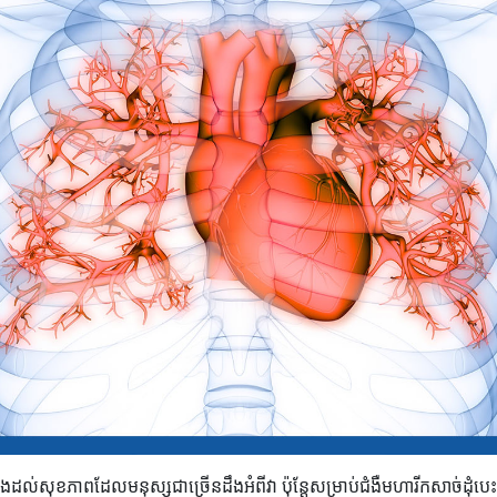
ដល់សុខភាពដែលមនុស្សជាច្រើនដឹងអំពីវា ប៉ុន្តែសម្រាប់ជំងឺមហារីកសាច់ដុំបេះដូ