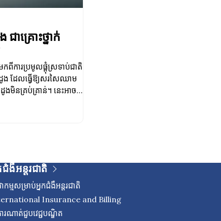
ជាគ្រោះថ្នាក់
ីការប្រមូលផ្តុំស្រទាប់ជាតិ
ះដូង ដែលធ្វើឱ្យសរសៃឈាម
ូងមិនគ្រប់គ្រាន់។ នេះអាច
ុងពេលហាត់ប្រាណ ឬស្ត្រេស
 ពិបាកដកដង្ហើម ដង្ហើមខ្លី
ន់ធ្ងរអាចនាំឪ្យមានបញ្ហា
កជំងឺអន្តរជាតិ
ាកម្មសម្រាប់អ្នកជំងឺអន្តរជាតិ
ternational Insurance and Billing
ើការណាត់ជួបវេជ្ជបណ្ឌិត