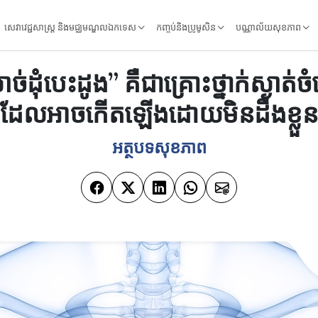
សេវាវេជ្ជសាស្ត្រ និងមជ្ឈមណ្ឌលឯកទេស
កញ្ចប់និងប្រូមូសិន
បណ្ណាល័យសុខភាព
់ដុំបេះដូង” គឺជាគ្រោះថ្នាក់ស្ងាត់
ដែលអាចកើតឡើងដោយមិនដឹងខ្លួន
អត្ថបទសុខភាព