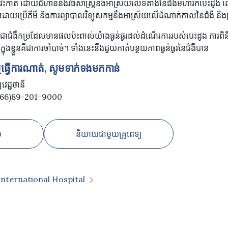
វះកាត់ ដោយជំហាននិងវិធីសាស្រ្តនឹងអាស្រ័យលើទីតាំងនៃជំងឺមហារីកបេះដូង
ដោយប្រើគីមី និងការព្យាបាលវិទ្យុសកម្មនឹងអាស្រ័យលើដំណាក់កាលនៃជំងឺ និង
ា​ជំងឺ​កម្រ​ដែល​មាន​ផល​ប៉ះពាល់​យ៉ាង​ធ្ងន់ធ្ងរ​ដល់​ដំណើរការ​របស់​បេះដូង កា
ី​ក្នុង​ខ្លួន​គឺ​ជា​ការ​ចាំបាច់។ ទាំងនេះនឹងជួយកាត់បន្ថយភាពធ្ងន់ធ្ងរនៃជំងឺបាន
 ឬធ្វើការណាត់, សូមទាក់ទងមកកាន់
វេជ្ជថានី
: (+66)89-201-9000
ប
និយាយជាមួយគ្រូពេទ្យ
International Hospital