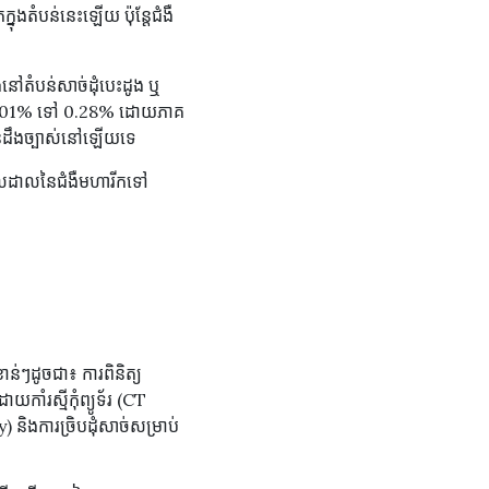
ង​តំបន់​នេះ​ឡើយ ប៉ុន្តែ​ជំងឺ​
ៅតំបន់សាច់ដុំបេះដូង ឬ
នពី 0.001% ទៅ 0.28% ដោយភាគ
ន់ដឹងច្បាស់នៅឡើយទេ
រាលដាលនៃជំងឺមហារីកទៅ
ំខាន់​ៗ​ដូច​ជា៖ ការពិនិត្យ
ាំរស្មីកុំព្យូទ័រ (CT
ងការច្រិបដុំសាច់សម្រាប់