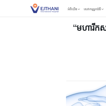
Skip to content
អំពីយើង
សេវាកម្មអ្នកជំងឺ
“មហារីកសាច