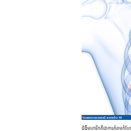
ជំងឺមហារីកគឺជាការគំរាមកំហែង