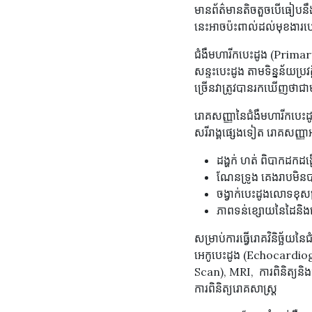
មាន​ព័ត៌មាន​តិចតួច​បើ​ធៀប​នឹង​
នេះ​អាច​ប៉ះពាល់​ដល់​មុខងារ​ប
ជំងឺមហារីកបេះដូង (Prima
សន្ទះបេះដូង តាមទិន្នន័យប្
ច្រើនវាត្រូវបានរកឃើញថាជ
រោគសញ្ញានៃជំងឺមហារីកបេះដ
សរីរាង្គផ្សេងទៀត រោគសញ្
ដង្ហក់ ហត់ ពិបាកដកដង្
ណែនទ្រូង គេងរាបមិន
ចង្វាក់បេះដូងលោទខុស
ភាពទន់ខ្សោយនៃដៃនិង
សម្រាប់​ការ​ធ្វើ​រោគវិនិច្ឆ័យ​នៃ
អេកូបេះដូង (Echocardiogram
Scan), MRI, ការពិនិត្យ
ការពិនិត្យរោគសាស្ត្រ