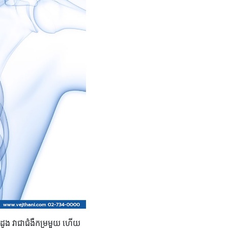
ង វា​ជា​ជំងឺ​កម្រ​មួយ ហើយ​