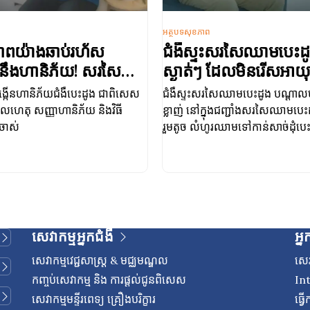
អត្ថបទសុខភាព
្ហភាពយ៉ាងឆាប់រហ័ស
ជំងឺស្ទះសរសៃឈាមបេះដូង 
នឹងហានិភ័យ! សរសៃ
ស្ងាត់ៗ ដែលមិនរើសអាយុ
បង្កើនហានិភ័យជំងឺបេះដូង ជាពិសេស
ជំងឺស្ទះសរសៃឈាមបេះដូង បណ្តាលមកព
ូលហេតុ សញ្ញាហានិភ័យ និងវិធី
ខ្លាញ់ នៅក្នុងជញ្ជាំងសរសៃឈាមបេ
សចាស់
រួមតូច លំហូរឈាមទៅកាន់សាច់ដុំបេះដ
នាំឱ្យមានការឈឺទ្រូង ជាពិសេសអំឡ
ដែលរាលដាលដល់ស្មា ដៃឆ្វេង ក ឬថ្គាម
អស់កម្លាំងខុសធម្មតា និងក្នុងករណីធ្ង
គាំងបេះដូងភ្លាមៗបាន
សេវាកម្មអ្នកជំងឺ
អ្ន
សេវាកម្មវេជ្ជសាស្រ្ត & មជ្ឈមណ្ឌល
សេវ
កញ្ចប់សេវាកម្ម និង ការផ្តល់ជូនពិសេស
In
សេវាកម្មមន្ទីរពេទ្យ គ្រឿងបរិក្ខារ
ធ្វ