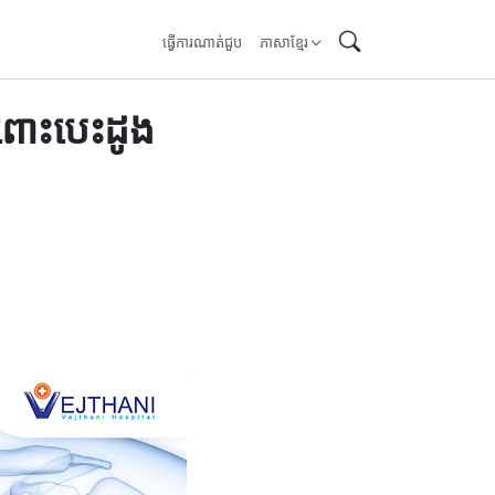
ធ្វើការណាត់ជួប
ភាសាខ្មែរ
ចំពោះបេះដូង