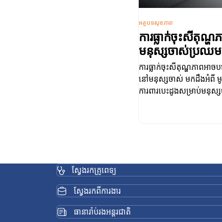
អត្ថបទសុខភាព
ការធ្លាក់ចុះសីតុណ
មនុស្សចាស់ប្រឈម
ឈាមកន្ត្រាក់
ការធ្លាក់ចុះសីតុណ្ហភាពអាច
នៅមនុស្សចាស់ មកដឹងអំពី ម
ការពារបេះដូងសម្រាប់មនុស្
ស្វែងរកគ្រូពេទ្យ
ស្វែងរកពីការងារ
ធានារ៉ាប់រងអន្តរជាតិ