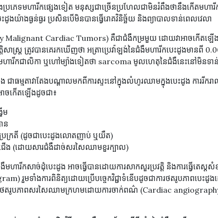
ប្រភេទ​មហារីក​ផ្សេង​ទៀត មនុស្ស​ជា​ច្រើន​ប្រហែល​ជា​មិន​រំពឹង​ថា​នឹង​កើត​មហារីក​ក្នុ
េះដូង​យ៉ាង​ធ្ងន់ធ្ងរ ប្រសិនបើមិនបានធ្វើរោគវិនិច្ឆ័យ និងព្យាបាលទាន់ពេលវេលា
ry Malignant Cardiac Tumors) គឺជាជំងឺកម្រមួយ ដោយវាអាចកើតឡើងន
រវត្តិសាស្ត្រ ត្រូវបានគេរកឃើញថា អត្រាប្រេវ៉ាឡង់នៃជំងឺមហារីកបេះដូងមា
ាមហារីកជាលិកា ឬហៅម្យ៉ាងទៀតថា sarcoma មូលហេតុនៃជំងឺនេះនៅមិនទា
ូង ជាធម្មតាវាតែងបណ្តាលមកពីការស្ទះនៅក្នុងលំហូរឈាមក្នុងបេះដូង ការរីក
ញាអាចកើតឡើងដូចជា៖
ហើម
បាន
ប្រក្រតី (ដូចជាបេះដូងលោតញាប់ ឬយឺត)
ជើង (ដោយសារជំងឺដាច់សរសៃឈាមខួរក្បាល)
​ជំងឺ​មហារីក​សាច់ដុំ​បេះដូង ​អាច​ធ្វើ​បាន​ដោយ​ការ​សាកសួរ​ប្រវត្តិ និង​ការ​ធ្វើ​តេស្ដ​ស
) រួមទាំងការពិនិត្យដោយប្រើបច្ចេកវិជ្ជាទំនើបដូចជាការថតរូបភាពបេះដូងដោយក
និងថតរូបភាពសរសៃឈាមក្រហមដោយការចាក់ពណ៌ (Cardiac angiography) និ