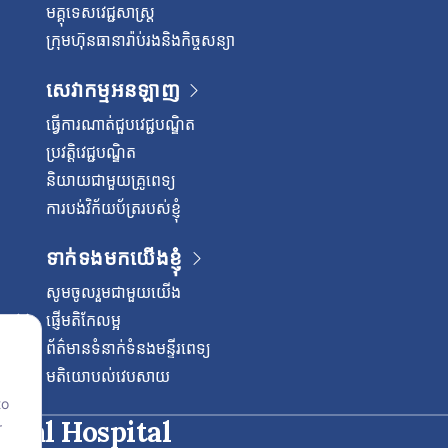
មគ្គុទេសវេជ្ជសាស្ត្រ
ក្រុមហ៊ុនធានារ៉ាប់រងនិងកិច្ចសន្យា
សេវាកម្មអនឡាញ
ធ្វើការណាត់ជួបវេជ្ជបណ្ឌិត
ប្រវត្តិវេជ្ជបណ្ឌិត
និយាយជាមួយគ្រូពេទ្យ
ការបង់វិក័យប័ត្ររបស់ខ្ញុំ
ទាក់ទងមកយើងខ្ញុំ
សូមចូលរួមជាមួយយើង
ផ្ញើមតិកែលម្អ
ព័ត៌មានទំនាក់ទំនងមន្ទីរពេទ្យ
មតិយោបល់វេបសាយ
to
onal Hospital
r