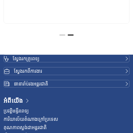
សម្រាប់អ្នកប្រើទូរស័ព្ទ Apple
ស្វែងរកគ្រូពេទ្យ
ស្វែងរកពីការងារ
ធានារ៉ាប់រងអន្តរជាតិ
អំពីយើង
ប្រវត្តិមន្ទីរពេទ្យ
ការិយាល័យតំណាងក្រៅប្រទេស
គុណភាពស្តង់ដាអន្តរជាតិ