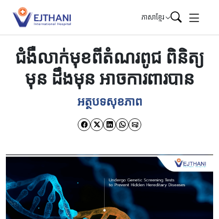
Skip to content
ភាសាខ្មែរ
ជំងឺលាក់មុខពីតំណរពូជ ពិនិត្យ
មុន ដឹងមុន អាចការពារបាន
អត្ថបទសុខភាព