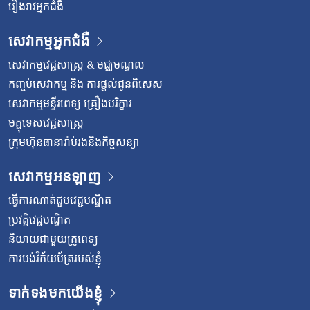
រឿងរាវអ្នកជំងឺ
សេវាកម្មអ្នកជំងឺ
សេវាកម្មវេជ្ជសាស្រ្ត & មជ្ឈមណ្ឌល
កញ្ចប់សេវាកម្ម និង ការផ្តល់ជូនពិសេស
សេវាកម្មមន្ទីរពេទ្យ គ្រឿងបរិក្ខារ
មគ្គុទេសវេជ្ជសាស្ត្រ
ក្រុមហ៊ុនធានារ៉ាប់រងនិងកិច្ចសន្យា
សេវាកម្មអនឡាញ
ធ្វើការណាត់ជួបវេជ្ជបណ្ឌិត
ប្រវត្តិវេជ្ជបណ្ឌិត
និយាយជាមួយគ្រូពេទ្យ
ការបង់វិក័យប័ត្ររបស់ខ្ញុំ
ទាក់ទងមកយើងខ្ញុំ