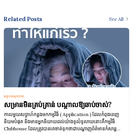
Related Posts
See All
អត្ថបទសុខភាព
សម្រានមិនគ្រប់គ្រាន់ បណ្តាលឱ្យឆាប់ចាស់?
កាលមួយសប្ដាហ៍​កន្លងមកកម្មវិធី ( Application ) ដែលកំពុងពេញ
និយមបំផុត និងមានអ្នកនិយាយដល់យ៉ាងទូលំទូលាយនោះគឺ​កម្មវិធី
Clubhouse ដែលត្រូវបានគេចាត់ទុកថាជាបណ្តាញព័ត៌មានកំសាន្ត