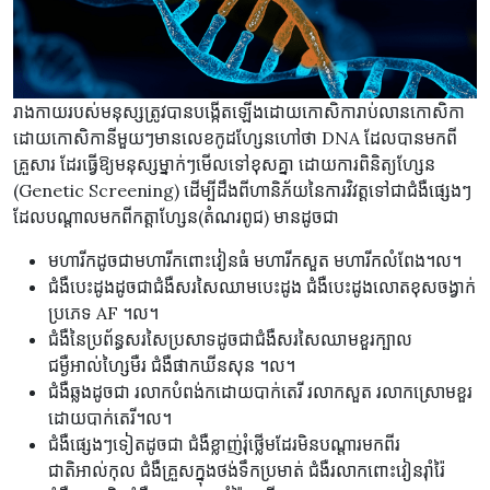
រាងកាយរបស់មនុស្សត្រូវបានបង្កើតឡើងដោយកោសិការាប់លានកោសិកា
ដោយកោសិកានីមួយៗមានលេខកូដហ្សែនហៅថា DNA ដែលបានមកពី
គ្រួសារ ដែរធ្វើ​ឱ្យ​មនុស្ស​ម្នាក់ៗ​មើល​ទៅ​ខុស​គ្នា ដោយ​ការ​ពិនិត្យ​ហ្សែន
(Genetic Screening) ដើម្បីដឹងពីហានិភ័យនៃការវិវត្តទៅជាជំងឺផ្សេងៗ
ដែលបណ្តាលមកពីកត្តាហ្សែន(តំណរពូជ) មានដូចជា
មហារីកដូចជាមហារីកពោះវៀនធំ មហារីកសួត មហារីកលំពែង។ល។
ជំងឺបេះដូងដូចជាជំងឺសរសៃឈាមបេះដូង ជំងឺបេះដូងលោតខុសចង្វាក់
ប្រភេទ AF ។ល។
ជំងឺនៃប្រព័ន្ធសរសៃប្រសាទដូចជាជំងឺសរសៃឈាមខួរក្បាល
ជម្ងឺអាល់ហ្សៃមឺរ ជំងឺផាកឃីនសុន ។ល។
ជំងឺឆ្លងដូចជា រលាកបំពង់កដោយបាក់តេរី រលាកសួត រលាកស្រោមខួរ
ដោយបាក់តេរី។ល។
ជំងឺផ្សេងៗទៀតដូចជា ជំងឺខ្លាញ់រុំថ្លើមដែរមិនបណ្តារមកពីរ
ជាតិអាល់កុល ជំងឺគ្រួសក្នុងថង់ទឹកប្រមាត់ ជំងឺរលាកពោះវៀនរ៉ាំរ៉ៃ