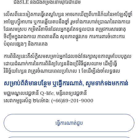
ជំងឺSLE និងជំងឺតម្រងនោមរ៉ាំរ៉ៃជាដើម
លើសពីនេះទៀតការធ្វើតេស្តហ្សែន អាចរកឃើញពីហានិភ័យនៃអាឡែស៊ីថ្នាំ
អាឡែហ្ស៊ីអាហារ ឬការឆ្លើយតបនឹងថ្នាំ រួមទាំងការហាត់ប្រាណនៃរាងកាយ
ដែរសមស្រប កម្រិតវីតាមីនដែលអ្នកគួរតែទទួលបាន តម្រូវការសារធាតុ
ចិញ្ចឹមក្នុងរាងកាយ ភាពតានតឹង សុខភាពផ្លូវភេទ ការការពារចំពោះការ
បំពុលផ្សេងៗ និងការគេង
ការពិនិត្យនេះគឺស័ក្តិសមសម្រាប់អ្នកដែលចង់ថែរក្សាសុខភាពរួមបែបបុគ្គល
ដោយដំណាក់ការនៃការពិនិត្យហ្សែននិងប្រើវិធីជួសឈាម​ ដើម្បីធ្វើ
វិនិច្ឆ័យហ្សែន វាត្រូវចំណាយពេលប្រហែល 1 ខែដើម្បីរង់ចាំលទ្ធផល
សម្រាប់ព័ត៌មានបន្ថែម ឬធ្វើការណាត់, សូមទាក់ទងមកកាន់
មជ្ឈមណ្ឌលវេជ្ជថានី Q-life, មន្ទីរពេទ្យវេជ្ជថានី
សេវាកម្មទូរស័ព្ទ ២៤ម៉ោង: (+66)89-201-9000
ធ្វើការណាត់ជួប