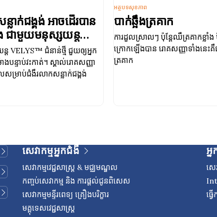
អត្ថបទសុខភាព
ន្លាក់ជង្គង់ អាចដើរបាន
បាក់ឆ្អឹងត្រគាក
ង ជាមួយមនុស្សយន្ត
ការដួល​ស្រាលៗ ប៉ុន្តែ​ឈឺ​ត្រគាក​​ខ្ល
ក្រោកឡើងបាន រោគសញ្ញាទាំងនេះគឺជាស
្ត VELYS™ ជំនាន់ថ្មី ជួយឲ្យអ្នក
ត្រគាក​
ោងបន្ទាប់វះកាត់។ ស្គាល់រោគសញ្ញា
ម្រាប់ជំងឺរលាកសន្លាក់ជង្គង់
សេវាកម្មអ្នកជំងឺ
អ្ន
សេវាកម្មវេជ្ជសាស្រ្ត & មជ្ឈមណ្ឌល
សេវ
កញ្ចប់សេវាកម្ម និង ការផ្តល់ជូនពិសេស
In
សេវាកម្មមន្ទីរពេទ្យ គ្រឿងបរិក្ខារ
ធ្វ
មគ្គុទេសវេជ្ជសាស្ត្រ