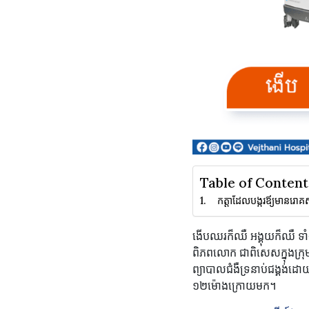
Table of Content
កត្តាដែលបង្ករឪ្យមានរោគសញ្
ងើបឈរក៏ឈឺ អង្គុយក៏ឈឺ ទាំ
ពិភពលោក ជាពិសេសក្នុងក្រុមម
ព្យាបាលជំងឺទ្រនាប់ជង្គង់ដ
១២ម៉ោងក្រោយមក។