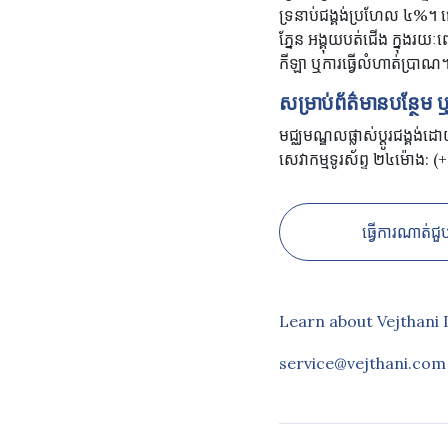
ទ្រនាប់ជង្គង់ប្រហែល ៤%។ ជ
ភ្នែន អង្គុយបត់ជើង ក្នុងរយៈព
កីឡា ឬការធ្វើលំហាត់ប្រាណ
សម្រាប់ព័ត៌មានបន្ថែម
មជ្ឈមណ្ឌលផ្លាស់ប្តូរជង្គង់ដោយ
សេវាកម្មទូរស័ព្ទ ២៤ម៉ោង
ធ្វើការណាត់ជួ
Learn about Vejthani 
service@vejthani.com