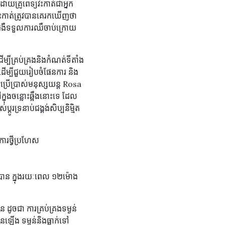
ោយគ្រូពេទ្យវះកាត់ជាអ្នក
រវះកាត់ត្រូវបានគេរកឃើញថា
នកជំងឺទទួលការឈឺចាប់ក្រោយ
្បីគ្រប់គ្រងនិងកំណត់ទីតាំង
ិធីដើម្បីជួយរៀបចំផែនការ និង
រប្រើប្រាស់មនុស្សយន្ត Rosa
្នុងចន្លោះឆ្អឹងនោះទេ ដែល
ូរទ្រនាប់ជង្គង់សិប្បនិម្មិត
ារថ្វីប្រហែស
បាន ក្នុងរយៈពេល ១២ម៉ោង
ន ដូចជា ការគ្រប់គ្រងទម្ងន់
ឡើង ទម្ងន់និងធ្លាក់ទៅ