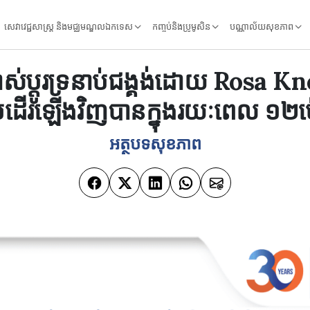
សេវាវេជ្ជសាស្ត្រ និងមជ្ឈមណ្ឌលឯកទេស
កញ្ចប់និងប្រូមូសិន
បណ្ណាល័យសុខភាព
្លាស់ប្តូរទ្រនាប់ជង្គង់ដោយ Rosa K
ើមដើរឡើងវិញបានក្នុងរយៈពេល ១២
អត្ថបទសុខភាព