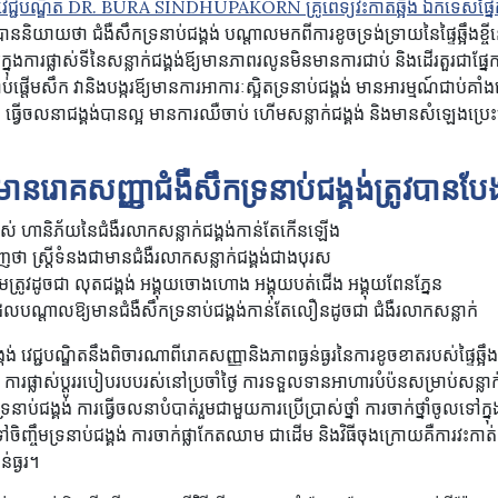
 វេជ្ជបណ្ឌិត DR. BURA SINDHUPAKORN គ្រូពេទ្យវះកាត់ឆ្អឹង ឯកទេសផ្នែកវះកា
ាននិយាយថា ជំងឺសឹកទ្រនាប់ជង្គង់ បណ្តាលមកពីការខូចទ្រង់ទ្រាយនៃផ្ទៃឆ្អឹងខ្ច
ំនួយក្នុងការផ្លាស់ទីនៃសន្លាក់ជង្គង់ឪ្យមានភាពរលូនមិនមានការជាប់ និងដើរតួរជាផ
ាប់ផ្តើមសឹក វានិងបង្ករឪ្យមានការអាការៈស្អិតទ្រនាប់ជង្គង់ មាន​អារម្មណ៍​ជាប់គាំង
​ចលនា​ជង្គង់​បាន​ល្អ មាន​ការឈឺចាប់ ហើម​សន្លាក់​ជង្គង់ និង​មាន​សំឡេង​ប្រេះប
មានរោគសញ្ញាជំងឺសឹកទ្រនាប់ជង្គង់​ត្រូវ​បាន​បែង​
ចាស់ ហានិភ័យនៃជំងឺរលាកសន្លាក់ជង្គង់កាន់តែកើនឡើង
ថា ស្ត្រីទំនងជាមានជំងឺរលាកសន្លាក់ជង្គង់ជាងបុរស
ត្រឹម​ត្រូវ​ដូច​ជា ​លុត​ជង្គង់ អង្គុយចោងហោង ​អង្គុយបត់ជើង អង្គុយ​ពែនភ្នែន
ួនដែលបណ្តាលឱ្យមានជំងឺសឹកទ្រនាប់ជង្គង់កាន់តែលឿនដូចជា ជំងឺរលាកសន្លាក់
គង់ វេជ្ជបណ្ឌិតនឹងពិចារណាពីរោគសញ្ញានិងភាពធ្ងន់ធ្ងរនៃការខូចខាតរបស់ផ្ទៃឆ្អឹង
ការផ្លាស់ប្តូររបៀបរបបរស់នៅប្រចាំថ្ងៃ ការទទួលទានអាហារបំប៉នសម្រាប់សន្លាក់
នាប់ជង្គង់ ការធ្វើចលនាបំបាត់រួមជាមួយការប្រើប្រាស់ថ្នាំ ការចាក់ថ្នាំចូលទៅក្
ៅចិញ្ចឹមទ្រនាប់ជង្គង់ ការចាក់ផ្លាកែតឈាម ជាដើម​ និងវិធីចុងក្រោយគឺការវះកា
ន់ធ្ងរ។