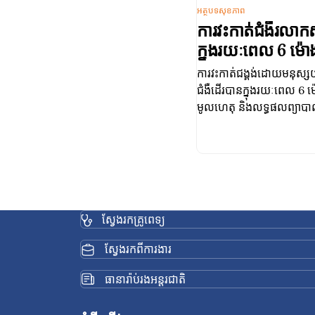
អត្ថបទសុខភាព
ការវះកាត់ជំងឺរលាកស
ក្នុងរយៈពេល 6 ម៉ោ
VELYSTM
ការវះកាត់ជង្គង់ដោយមនុស្សយន
ជំងឺដើរបានក្នុងរយៈពេល 6 ម៉
មូលហេតុ និងលទ្ធផលព្យាបាលស
ស្វែងរកគ្រូពេទ្យ
ស្វែងរកពីការងារ
ធានារ៉ាប់រងអន្តរជាតិ