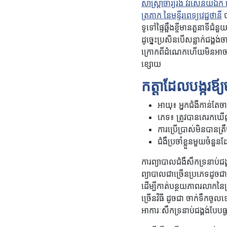
សាស្ត្រាចារ្យរង វរសេនីយ៍ឯក
ត្រគាក នៃមន្ទីរពេទ្យវេជ្ជថានី
ប
ទូទៅផ្ទៃឆ្អឹងខ្ចីមានតួនាទីជ
ដូច្នេះប្រសិនបើសន្លាក់ជង្គង់ច
ក្រោក​ពីដំណេក​ហើយមិនអាច ធ្វើ
ខ្សោយ​
កត្តាដែលបង្ករឪ្យ
អាយុ៖ អ្នកជំងឺកាន់តែ
ភេទ៖ ត្រូវបានគេរកឃើញ
ការ​ប្រើ​ប្រាស់​មិន​បាន​
ជំងឺប្រចាំខ្លួនមួយចំន
ការព្យាបាលជំងឺសឹកទ្រនាប់ជង្
ព្យាបាលជាច្រើនប្រភេទដូចជា 
ដើម្បីកាត់បន្ថយភាពរលាកនៃទ្រ
ច្រើនវិធី ដូចជា ចាក់ទឹកចូលទ
អាការៈសឹកទ្រនាប់ជង្គង់បែបធ្ង