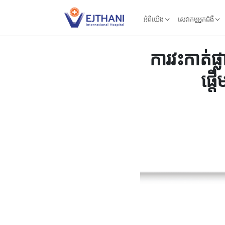
Skip to content
អំពីយើង
សេវាកម្មអ្នកជំងឺ
ការវះកាត់ផ
ផ្ត