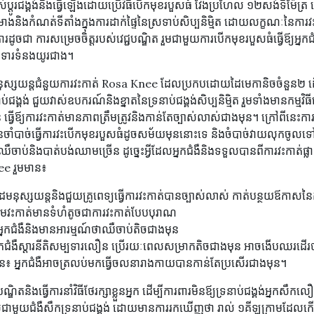
់ប្តូរជង្គង់និងធ្វើឡើងដោយប្រើវិធីបើកមុខរបួសធំ វែងប្រហែល ១២សង់ទីម៉ែត្រ ដ
្រោងនិងកំណត់ទីតាំងក្នុងការដាក់ផ្ទៃនៃស្រទាប់សិប្បនិម្មិត ដោយលក្ខណៈនៃកា
ារដូចជា ការសម្រេចចិត្តរបស់វេជ្ជបណ្ឌិត រួមជាមួយការបើកមុខរបួសធំធ្វើឪ្យអ្
ម្បទារទំនងយូរជាង។
ទ្យាមនុស្សយន្តជំនួយការវះកាត់ Rosa Knee ដែលប្រកបដោយដៃមេកានិចចំនួន២ ដើម
នាប់ជង្គង់ ជួយវាស់ឧបករណ៍និងខ្នាតនៃទ្រនាប់ជង្គង់សិប្បនិម្មិត រួមទាំងមានកម្មវ
 ធ្វើឪ្យការវះកាត់មានភាពត្រឹមត្រូវនិងកាន់តែច្បាស់លាស់ជាងមុន។ ក្រៅពីនេះកា
ិនចាំបាច់ធ្វើការវះបើកមុខរបួសធំដូចសម័យមុននោះទេ និងចំបាច់វាយលុកចូលទៅក
ឺចាប់និងបាត់បង់ឈាមច្រើន ដូច្នេះអ្វីដែលអ្នកជំងឺនិងទទួលបានពីការវះកាត់ផ្លាស់ប្ត
e រួមមាន៖
ៃមនុស្សយន្តនិងជួយគ្រូពេទ្យធ្វើការវះកាត់បានច្បាស់លាស់ កាត់បន្ថយឪកាសនៃក
នាមវះកាត់មានទំហំតូចជាការវះកាត់បែបបុរាណ
្នកជំងឺនិងមានអារម្មណ៍ថាឈឺចាប់តិចជាងមុន
ជំងឺស្តារនីតិសម្បទារលឿន ប្រើរយៈពេលសម្រាកតិចជាងមុន អាចងើបឈរដើរ
មុន៖ អ្នកជំងឺអាចត្រលប់មកធ្វើចលនារាងកាយបានកាន់តែប្រសើរជាងមុន។
និងធ្វើការនាំវិធីថែរក្សាខ្លួនអ្នក ដើម្បីការពារមិនឪ្យទ្រនាប់ជង្គង់អ្នកសឹកលឿ
ល់ជាមួយជំងឺសឹកទ្រនាប់ជង្គង់ ដោយមានការរកឃើញថា រាល់ ១គីឡូក្រាមដែលកើន