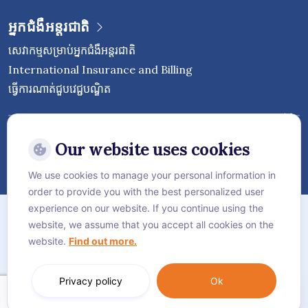
អ្នកជំងឺអន្តរជាតិ
សេវាកម្មសម្រាប់អ្នកជំងឺអន្តរជាតិ
International Insurance and Billing
ធ្វើការណាត់ជួបវេជ្ជបណ្ឌិត
Follow Vejthani International
Hospital
Our website uses cookies
We use cookies to manage your personal information in
order to provide you with the best personalized user
ផែនទីគេហទំព័រ
experience on our website. If you continue using the
website, we assume that you accept all cookies on the
គោលការណ៍​ភាព​ឯកជន
website.
Find out more.
គោលការណ៍ខូឃី
Language:
ភាសាខ្មែរ
Privacy policy
Ok
© Vejthani International Hospital | JCI Accredited