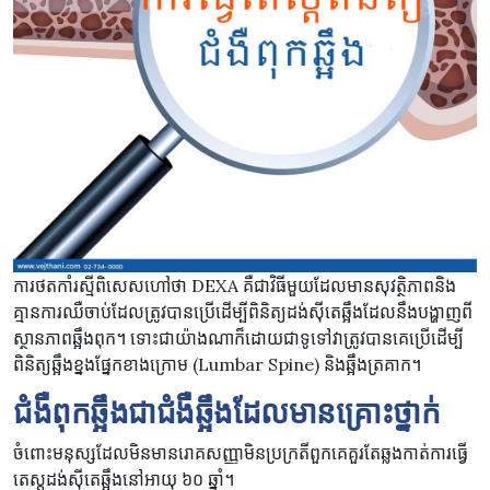
ការថតកាំរស្មីពិសេសហៅថា DEXA គឺជាវិធីមួយដែលមានសុវត្ថិភាពនិង
គ្មានការឈឺចាប់ដែលត្រូវបានប្រើដើម្បីពិនិត្យដង់ស៊ីតេឆ្អឹងដែលនឹងបង្ហាញពី
ស្ថានភាពឆ្អឹងពុក។ ទោះជាយ៉ាងណាក៏ដោយជាទូទៅវាត្រូវបានគេប្រើដើម្បី
ពិនិត្យឆ្អឹងខ្នងផ្នែកខាងក្រោម (Lumbar Spine) និងឆ្អឹងត្រគាក។
ជំងឺពុកឆ្អឹងជាជំងឺឆ្អឹងដែលមានគ្រោះថ្នាក់
ចំពោះមនុស្សដែលមិនមានរោគសញ្ញាមិនប្រក្រតីពួកគេគួរតែឆ្លងកាត់ការធ្វើ
តេស្តដង់ស៊ីតេឆ្អឹងនៅអាយុ ៦០ ឆ្នាំ។