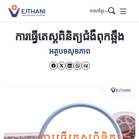
Skip to content
ភាសាខ្មែរ
ការធ្វើតេស្តពិនិត្យជំងឺពុកឆ្អឹង
អត្ថបទសុខភាព