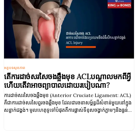
អត្ថបទសុខភាព
តើការដាច់សរសៃចងឆ្អឹងមុខ ACLបណ្តាលមកពីអ្វី
ហើយតើវាអាចព្យាបាលដោយរបៀបណា?
ការដាច់សរសៃចងឆ្អឹងមុខ (Anterior Cruciate Ligament: ACL)
គឺជាការដាច់សរសៃពួរចងឆ្អឹងមុខ ដែលជារចនាសម្ព័ន្ធដ៏សំខាន់មួយនៅក្នុង
សន្លាក់ជង្គង់។ មូលហេតុទូទៅបំផុតគឺការផ្លាស់ទីខុសចង្វាក់ភ្លាមៗនិងធ្ងន់ធ្ងរ
ដូចជា ការរងរបួសពីការលេងកីឡា គ្រោះថ្នាក់ក្នុងជីវិតប្រចាំថ្ងៃ