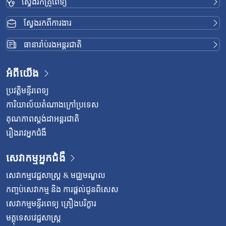
ស្វែងរកគ្រូពេទ្យ
ស្វែងរកពីការងារ
ធានារ៉ាប់រងអន្តរជាតិ
អំពីយើង
ប្រវត្តិមន្ទីរពេទ្យ
ការិយាល័យតំណាងក្រៅប្រទេស
គុណភាពស្តង់ដាអន្តរជាតិ
រឿងរាវអ្នកជំងឺ
សេវាកម្មអ្នកជំងឺ
សេវាកម្មវេជ្ជសាស្រ្ត & មជ្ឈមណ្ឌល
កញ្ចប់សេវាកម្ម និង ការផ្តល់ជូនពិសេស
សេវាកម្មមន្ទីរពេទ្យ គ្រឿងបរិក្ខារ
មគ្គុទេសវេជ្ជសាស្ត្រ