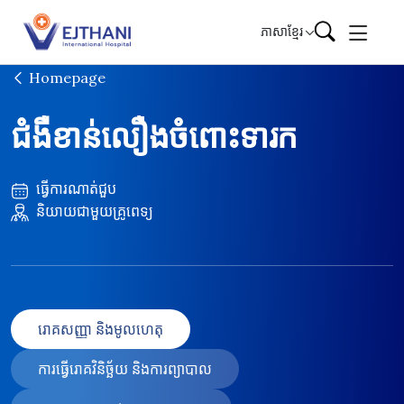
Skip to content
ភាសាខ្មែរ
Homepage
ជំងឺខាន់លឿងចំពោះទារក
ធ្វើការណាត់ជួប
និយាយជាមួយគ្រូពេទ្យ
រោគសញ្ញា និងមូលហេតុ
ការធ្វើរោគវិនិច្ឆ័យ និងការព្យាបាល