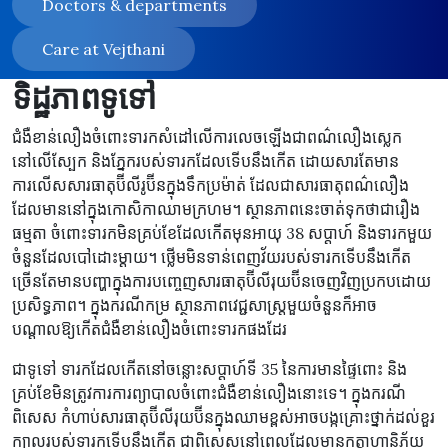
Doctors & departments
Care at Vejthani
ទិដ្ឋភាពទូទៅ
ជំងឺខាន់លឿងចំពោះទារកសំដៅ​លើការលេចឡើងជាពណ៌លឿងស្លេក
នៅលើស្បែក និងភ្នែករបស់ទារកដែលទើបនឹងកើត ដោយសារតែមាន
ការលើសសារធាតុប៊ីលីរូប៊ីនក្នុងទឹកប្រម៉ាត់ ដែលជាសារធាតុពណ៌លឿង
ដែលមាននៅក្នុងកោសិកាឈាមក្រហម។ ស្ថានភាពនេះចាត់ទុកថាជារឿង
ធម្មតា ចំពោះទារកមិនគ្រប់ខែដែលកើតមុនអាយុ 38 សប្តាហ៍ និងទារកមួយ
ចំនួនដែលបៅដោះម្តាយ។ ថ្លើមមិនទាន់ពេញវ័យរបស់ទារកទើបនឹងកើត
ច្រើនតែមានបញ្ហាក្នុងការបញ្ចេញសារធាតុប៊ីលីរុយប៊ីនចេញវិញប្រកបដោយ
ប្រសិទ្ធភាព។ ក្នុងករណីកម្រ ស្ថានភាពវេជ្ជសាស្ត្រមួយចំនួនក៏អាច
បណ្តាលឱ្យកើតជំងឺខាន់លឿងចំពោះទារកផងដែរ
ជាទូទៅ ទារកដែលកើតនៅចន្លោះសប្តាហ៍ទី 35 នៃការមានផ្ទៃពោះ និង
គ្រប់ខែមិនត្រូវការការព្យាបាលចំពោះជំងឺខាន់លឿងនោះទេ។ ក្នុងករណី
ពិសេស កំហាប់សារធាតុប៊ីលីរុយប៊ីនក្នុងឈាមខ្ពស់អាចបង្កគ្រោះថ្នាក់ដល់ខួរ
ក្បាលរបស់ទារកទើបនឹងកើត ជាពិសេសនៅពេលដែលមានកត្តាហានិភ័យ