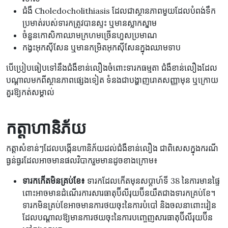
ជំងឺ Choledocholithiasis ដែលជាស្ថានភាពមួយដែលបំពង់ទឹក
ប្រមាត់របស់ទារកត្រូវបានស្ទះ ឬមានស្លាកស្នាម
ចំនួនកោសិកាឈាមក្រហមច្រើនហួសប្រមាណ
កង្វះអុកស៊ីសែន ឬមានកម្រិតអុកស៊ីសែនក្នុងឈាមទាប
បើប្រៀបធៀបទៅនឹងជំងឺខាន់លឿងចំពោះទារកធម្មតា ជំងឺខាន់លឿងដែល
បណ្តាលមកពីស្ថានភាពផ្សេងទៀត ទំនងជាបង្ហាញរោគសញ្ញាមុន ឬក្រោយ
គួរឱ្យកត់សម្គាល់
កត្តាហានិភ័យ
កត្តា​សំខាន់ៗ​ដែល​បង្កើន​ហានិភ័យ​ដល់ជំងឺ​ខាន់លឿង ជាពិសេសក្នុង​ករណី​
ធ្ងន់ធ្ងរ​ដែល​អាច​មាន​ផលវិបាក​រួមមាន​ដូចខាងក្រោម៖
ទារកកើតមិនគ្រប់ខែ៖
ទារកដែលកើតមុនសប្តាហ៍ទី 38 នៃការមានផ្ទៃ
ពោះអាចមានដំណើរការសារធាតុប៊ីលីរុយប៊ីនយឺតជាងទារកគ្រប់ខែ។
ទារកមិនគ្រប់ខែអាចមានការថយចុះនៃការបំបៅ និងចលនាពោះវៀន
ដែលបណ្តាលឱ្យមានការថយចុះនៃការបញ្ចេញសារធាតុប៊ីលីរុយប៊ីន