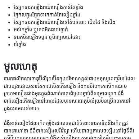
ស្បែក​ទារក​ឡើងពណ៌​លឿង​កាន់​តែ​ខ្លាំង
ភ្នែកសក្នុងភ្នែកទារកកាន់តែលឿង​ខ្លាំង
ស្បែក​ទារក​ឡើង​ពណ៌លឿង​នៅ​តំបន់​ពោះ ដើមដៃ ​និង​ជើង​
អស់កម្លាំង ឬ​គេង​មិន​ងាយ​ភ្ញាក់
ទារក​មិន​ឡើង​ទម្ងន់​ ឬ​មិនព្រម​បៅដោះ
យំខ្លាំង
មូលហេតុ
ទារក​ផលិតសារធាតុ​ប៊ីលីរុយប៊ីន​ក្នុង​បរិមាណ​ខ្ពស់​ជាង​មនុស្ស​ពេញវ័យ ដែល​
ជា​ចម្បង​ដោយសារ​តែ​ការ​ផលិត​កើនឡើង និង​ការ​បំបែក​កោសិកា​ឈាម​
ក្រហម​លឿន​ជាង​មុន​ក្នុង​ដំណាក់កាល​ដំបូង​បន្ទាប់​ពី​សម្រាល​​រួច។ ជំងឺ​
ខាន់លឿង​កើតឡើង​នៅពេល​ដែល​មានសារធាតុ​ប៊ីលីរុយប៊ីន​ច្រើន​ពេក​នៅ​
ក្នុង​ឈាម​របស់​ទារក
ជំងឺខាន់លឿងដែលកើតឡើងដោយធម្មជាតិចំពោះទារកទើបនឹងកើតត្រូវ
បានគេហៅថា ជំងឺខាន់លឿងសរីរវិទ្យា ហើយជាធម្មតាលេចឡើងនៅថ្ងៃទីពីរ
ឬទីបីក្រោយសម្រាល​​រួច។ ជំងឺខាន់លឿងប្រភេទផ្សេងទៀតចំពោះទារករួម