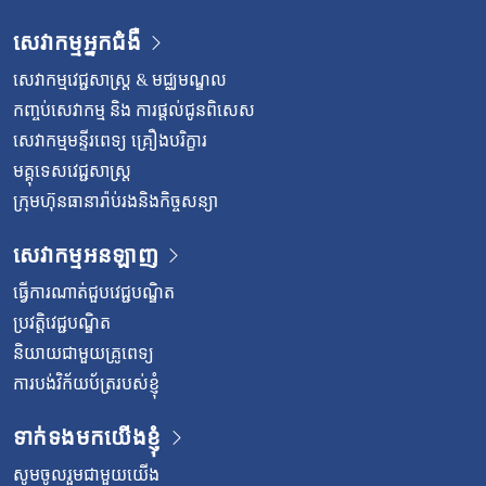
សេវាកម្មអ្នកជំងឺ
សេវាកម្មវេជ្ជសាស្រ្ត & មជ្ឈមណ្ឌល
កញ្ចប់សេវាកម្ម និង ការផ្តល់ជូនពិសេស
សេវាកម្មមន្ទីរពេទ្យ គ្រឿងបរិក្ខារ
មគ្គុទេសវេជ្ជសាស្ត្រ
ក្រុមហ៊ុនធានារ៉ាប់រងនិងកិច្ចសន្យា
សេវាកម្មអនឡាញ
ធ្វើការណាត់ជួបវេជ្ជបណ្ឌិត
ប្រវត្តិវេជ្ជបណ្ឌិត
និយាយជាមួយគ្រូពេទ្យ
ការបង់វិក័យប័ត្ររបស់ខ្ញុំ
ទាក់ទងមកយើងខ្ញុំ
សូមចូលរួមជាមួយយើង