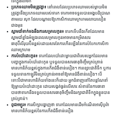
ទៅក្នុងលាមក
ប្រភេទឈាមមិនត្រូវគ្នា៖
នៅពេលដែលប្រភេទឈាមរបស់ម្តាយមិន
ត្រូវគ្នានឹងប្រភេទឈាមរបស់ទារក ទារកអាចទទួលបានអង្គបដិប្រាណ
តាមរយៈសុក ដែលបណ្តាលឱ្យកោសិកាឈាមក្រហមរលាយលឿន
ជាងមុន
ស្នាមជាំទាក់ទងនឹងការសម្រាលកូន៖
ទារកទើបនឹងកើតដែលមាន
ស្នាមជាំខ្លាំងអំឡុងពេលសម្រាលកូនអាចមានកម្រិតសារ
ធាតុប៊ីលីរុយប៊ីនខ្ពស់ដោយសារតែការកើនឡើងនៃការបំបែកកោសិកា
ឈាមក្រហម
ការបំបៅដោះកូន៖
ទារកដែលបៅដោះម្តាយជាពិសេសអ្នកដែលមាន
បញ្ហាក្នុងការបំបៅដោះកូន ឬទទួលបានសារធាតុចិញ្ចឹមគ្រប់គ្រាន់
មានហានិភ័យខ្ពស់ក្នុងការកើតជំងឺខាន់លឿង។ ការខ្សោះជាតិទឹក ឬការ
ទទួលទានកាឡូរីមិនគ្រប់គ្រាន់អាចនាំឱ្យមានជំងឺខាន់លឿង។ បើ
ទោះបីជាមានហានិភ័យទាំងនេះក៏ដោយ អ្នកជំនាញនៅតែបន្តណែនាំ
ឱ្យម្ដាយបំបៅដោះកូន ដោយសង្កត់ធ្ងន់លើសារៈសំខាន់នៃការធានា
បានថាទារកនឹងទទួលបានសារធាតុចិញ្ចឹមនិងរក្សាជាតិទឹកក្នុងខ្លួនបាន
គ្រប់គ្រាន់។
ពូជអម្យូរ៖
ការសិក្សាបង្ហាញថា ទារកដែលមានដើមកំណើតអាស៊ីបូព៌ា
មានហានិភ័យខ្ពស់នៃការកើតជំងឺខាន់លឿង