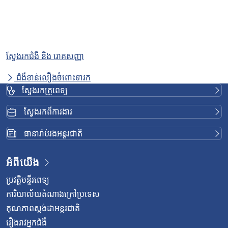
ស្វែងរកជំងឺ និង រោគសញ្ញា
ជំងឺខាន់លឿងចំពោះទារក
ស្វែងរកគ្រូពេទ្យ
ស្វែងរកពីការងារ
ធានារ៉ាប់រងអន្តរជាតិ
អំពីយើង
ប្រវត្តិមន្ទីរពេទ្យ
ការិយាល័យតំណាងក្រៅប្រទេស
គុណភាពស្តង់ដាអន្តរជាតិ
រឿងរាវអ្នកជំងឺ