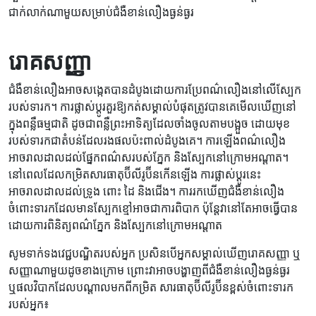
ជាក់លាក់ណាមួយសម្រាប់ជំងឺខាន់លឿងធ្ងន់ធ្ងរ
រោគសញ្ញា
ជំងឺខាន់លឿងអាចសង្កេតបានដំបូងដោយការប្រែពណ៌លឿងនៅលើស្បែក
របស់ទារក។ ការផ្លាស់ប្តូរគួរឱ្យកត់សម្គាល់បំផុតត្រូវបានគេមើលឃើញនៅ
ក្នុងពន្លឺធម្មជាតិ ដូចជាពន្លឺព្រះអាទិត្យដែលចាំងចូលតាមបង្អួច ដោយមុខ
របស់ទារកជាតំបន់ដែលរងផលប៉ះពាល់ដំបូងគេ។ ការឡើងពណ៌លឿង
អាចរាលដាលដល់ផ្នែកពណ៌សរបស់ភ្នែក និងស្បែកនៅក្រោមអណ្តាត។
នៅពេលដែលកម្រិតសារធាតុប៊ីលីរូប៊ីនកើនឡើង ការផ្លាស់ប្តូរនេះ
អាចរាលដាលដល់ទ្រូង ពោះ ដៃ និងជើង។ ការរកឃើញជំងឺខាន់លឿង
ចំពោះទារកដែលមានស្បែកខ្មៅអាចជាការពិបាក ប៉ុន្តែវានៅតែអាចធ្វើបាន
ដោយការពិនិត្យពណ៌ភ្នែក និងស្បែកនៅក្រោមអណ្តាត
សូមទាក់ទងវេជ្ជបណ្ឌិតរបស់អ្នក ប្រសិនបើអ្នកសម្គាល់ឃើញរោគសញ្ញា ឬ
សញ្ញាណាមួយដូចខាងក្រោម ព្រោះវាអាចបង្ហាញពីជំងឺខាន់លឿងធ្ងន់ធ្ងរ
ឬផលវិបាកដែលបណ្តាលមកពីកម្រិត សារធាតុប៊ីលីរូប៊ីនខ្ពស់ចំពោះទារក
របស់អ្នក៖