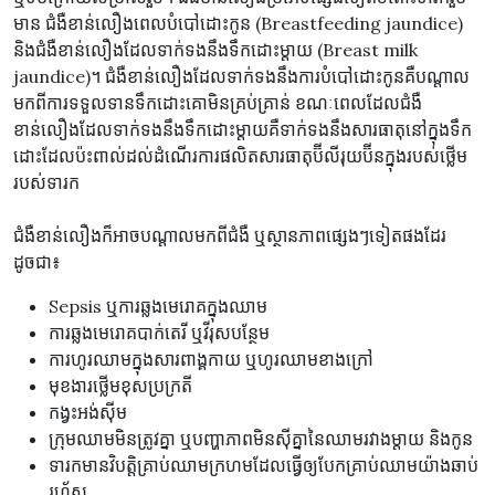
មាន ជំងឺខាន់លឿងពេលបំបៅដោះកូន (Breastfeeding jaundice)
និងជំងឺខាន់លឿងដែលទាក់ទងនឹងទឹកដោះម្ដាយ (Breast milk
jaundice)។ ជំងឺខាន់លឿងដែលទាក់ទងនឹងការបំបៅដោះកូនគឺបណ្តាល
មកពីការទទួលទានទឹកដោះគោមិនគ្រប់គ្រាន់ ខណៈពេលដែលជំងឺ
ខាន់លឿងដែលទាក់ទងនឹងទឹកដោះម្ដាយគឺទាក់ទងនឹងសារធាតុនៅក្នុងទឹក
ដោះដែលប៉ះពាល់ដល់ដំណើរការផលិតសារធាតុប៊ីលីរុយប៊ីនក្នុងរបស់ថ្លើម
របស់ទារក
ជំងឺខាន់លឿងក៏អាចបណ្តាលមកពីជំងឺ ឬស្ថានភាពផ្សេងៗទៀតផងដែរ
ដូចជា៖
Sepsis ឬការឆ្លងមេរោគក្នុងឈាម
ការឆ្លងមេរោគបាក់តេរី ឬវីរុសបន្ថែម
ការហូរឈាមក្នុងសារពាង្គកាយ ឬហូរឈាមខាងក្រៅ
មុខងារថ្លើមខុសប្រក្រតី
កង្វះអង់ស៊ីម
ក្រុមឈាមមិនត្រូវគ្នា ឬបញ្ហាភាពមិនស៊ីគ្នានៃឈាមរវាងម្តាយ និងកូន
​ទារកមាន​វិបត្តិ​គ្រាប់​ឈាម​ក្រហម​ដែលធ្វើ​ឲ្យ​បែក​គ្រាប់​ឈាមយ៉ាងឆាប់
រហ័ស