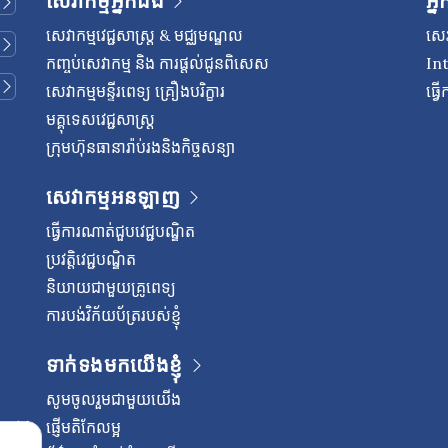
សេវាកម្មអ្នកជំងឺ
អ្ន
សេវាកម្មវេជ្ជសាស្រ្ត & មជ្ឈមណ្ឌល
សេវ
កញ្ចប់សេវាកម្ម និង ការផ្តល់ជូនពិសេស
In
សេវាកម្មមន្ទីរពេទ្យ គ្រឿងបរិក្ខារ
ធ្វ
មគ្គុទេសវេជ្ជសាស្ត្រ
ក្រុមហ៊ុនធានារ៉ាប់រងនិងកិច្ចសន្យា
សេវាកម្មអនឡាញ
ធ្វើការណាត់ជួបវេជ្ជបណ្ឌិត
ប្រវត្តិវេជ្ជបណ្ឌិត
និយាយជាមួយគ្រូពេទ្យ
ការបង់វិក័យប័ត្ររបស់ខ្ញុំ
ទាក់ទងមកយើងខ្ញុំ
សូមចូលរួមជាមួយយើង
ផ្ញើមតិកែលម្អ