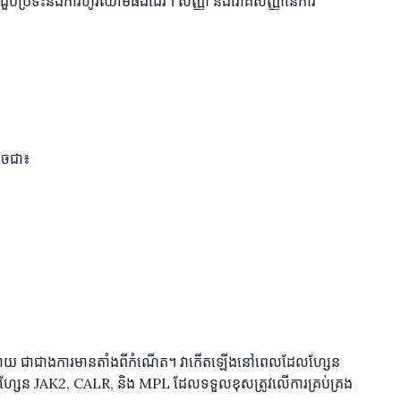
ក៏អាចជួបប្រទះនឹងការហូរឈាមផងដែរ។ សញ្ញា និងរោគសញ្ញានៃការ
ូចជា៖
្រោយ ជាជាងការមានតាំងពីកំណើត។ វាកើតឡើងនៅពេលដែលហ្សែន
សេសហ្សែន JAK2, CALR, និង MPL ដែលទទួលខុសត្រូវលើការគ្រប់គ្រង