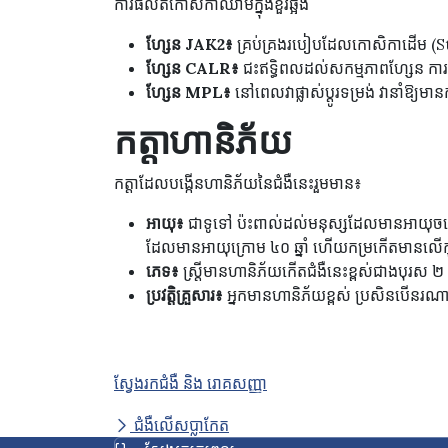
ការផលិតកោសិកាឈាមក្នុងខួរឆ្អឹង
ហ្សែន JAK2៖
គ្រប់គ្រងរបៀបដែលកោសិកាដើម (
ហ្សែន CALR៖
ជះឥទ្ធិពលដល់សកម្មភាពហ្សែន ក
ហ្សែន MPL៖
នៅពេលវាផ្លាស់ប្តូរទម្រង់ វានាំឱ្យ
កត្តាហានិភ័យ
កត្តាដែលបង្កើនហានិភ័យនៃជំងឺនេះរួមមាន៖
អាយុ៖
ជាទូទៅ ប៉ះពាល់ដល់មនុស្សដែលមានអាយុចន្
ដែលមានអាយុក្រោម ៤០ ឆ្នាំ ហើយកម្រកើតមានលើ
ភេទ៖
ស្ត្រីមានហានិភ័យកើតជំងឺនេះខ្ពស់ជាងបុរស ២
ប្រវត្តិគ្រួសារ៖
អ្នកមានហានិភ័យខ្ពស់ ប្រសិនបើនរណាម្នាក់
ស្វែងរកជំងឺ និង រោគសញ្ញា
ជំងឺលើសប្លាកែត