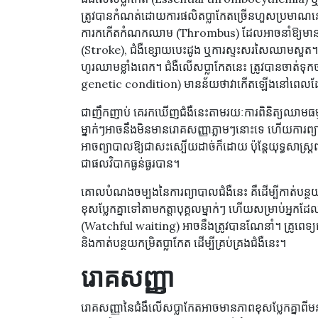
ត្រូវបានកំណត់ដោយការផលិតប្លាកែតច្រើនហួសប្រមាណនៅក្
ការកកើតកំណកឈាម (Thrombus) ដែលអាចនាំឱ្យមានបញ្ហា
(Stroke), ជំងឺខ្សោយបេះដូង ឬការស្ទះសរសៃឈាមសួត។ ប្លា
ហូរឈាមខ្លាំងពេក។ ជំងឺលើសប្លាកែតនេះ ត្រូវបានចា
genetic condition) មានន័យថាវាកើតឡើងនៅពេលដែលហ្
ជាញឹកញាប់ គេរកឃើញជំងឺនេះតាមរយៈការពិនិត្យឈាមធម្មតា 
ម្នាក់ៗអាចនឹងមិនមានរោគសញ្ញាភ្លាមៗនោះទេ ហើយការព្យា
អាចព្យាបាលឱ្យជាសះស្បើយដាច់ក៏ដោយ ប៉ុន្តែយុទ្ធសាស្
ជាផលវិបាកធ្ងន់ធ្ងរបាន។
គោលបំណងចម្បងនៃការព្យាបាលជំងឺនេះ គឺដើម្បីកាត់បន
ខុសប្លែកគ្នាទៅតាមកត្តាបុគ្គលម្នាក់ៗ ហើយសម្រាប់អ្នកដ
(Watchful waiting) អាចនឹងត្រូវបានណែនាំ។ គ្រូពេ
និងកាត់បន្ថយកម្រិតប្លាកែត ដើម្បីគ្រប់គ្រងជំងឺនេះ។
រោគសញ្ញា
រោគសញ្ញានៃជំងឺលើសប្លាកែតអាចមានភាពខុសប្លែកគ្នាពីមនុស្