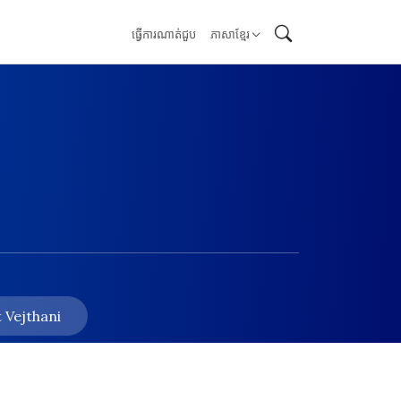
ធ្វើការណាត់ជួប
ភាសាខ្មែរ
 Vejthani