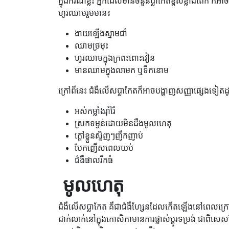
ក្នុងករណីខ្លះ អ្នកដែលមានចំនួនប្លាកែតខ្ពស់ខ្លាំងពេក 
ហូរឈាមរួមមាន៖
ងាយឡើងស្នាមជាំ
ឈាមច្រមុះ
ហូរឈាមក្នុងក្រពះពោះវៀន
មានឈាមក្នុងលាមក ឬទឹកនោម
ក្រៅពីនេះ ជំងឺលើសប្លាកែតក៏អាចបង្ហាញសញ្ញាផ្សេងទៀតដ
អស់កម្លាំងរ៉ាំរ៉ៃ
ស្រកទម្ងន់ដោយមិនដឹងមូលហេតុ
ក្តៅខ្លួនស្ទិញៗញឹកញាប់
បែកញើសពេលយប់
ជំងឺផាលរីកធំ
​​ មូលហេតុ
ជំងឺលើសប្លាកែត គឺជាជំងឺហ្សែនដែលកើតឡើងនៅពេលក
ជាក់លាក់នៅក្នុងកោសិកាមានការផ្លាស់ប្តូរទម្រង់ ជាពិ