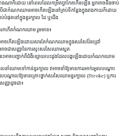
យ៉ាងណាក៏ដោយ នៅពេលដែលកម្រិតប្លាកែតកើនឡើង អ្នកអាចនឹងចាប់
បីជាកំណកឈាមអាចកើតឡើងនៅគ្រប់ទីកន្លែងក្នុងរាងកាយក៏ដោយ
់បំផុតនៅក្នុងខួរក្បាល ដៃ ឬជើង
ងការកកើតកំណកឈាម រួមមាន៖
អាចកើតឡើងដោយសារតែកំណកឈាមក្នុងសរសៃវ៉ែនជ្រៅ
ះអាចជាសញ្ញានៃការស្ទះសរសៃឈាមសួត
នេះអាចបញ្ជាក់ពីជំងឺខ្សោយបេះដូងដែលបង្កឡើងដោយកំណកឈាម
ាមទៅកាន់ខួរក្បាល វាអាចនាំឱ្យមានការរអាក់រអួលបណ្តោះ
លបណ្តាលឱ្យមានគ្រោះថ្នាក់សរសៃឈាមខួរក្បាល (Stroke) ឬការ
សញ្ញាដូចជា៖