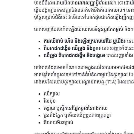
មានជំងឺនេះដោយមិនមានរោគសញ្ញាអ្វីទាំងអស់។ ទោះជា
ផ្តើមបង្ហាញរោគសញ្ញាដែលទាក់ទងនឹងកំណកឈាម។ ទោះ
ប៉ុន្តែសម្រាប់ជំងឺនេះ វាមើលទៅហាក់ដូចជាកើតឡើងញឹកញាប
រោគសញ្ញាដែលកើតឡើងដោយសារចំនួនប្លាកែតខ្ពស់ និ
ការឈឺចាប់ ហើម និងឡើងក្រហមនៅដៃ ឬជើង៖
នេះ
ពិបាកដកដង្ហើម ឈឺទ្រូង និងក្អក៖
រោគសញ្ញាទាំងនេ
ឈឺទ្រូង ពិបាកដកដង្ហើម និងចង្អោរ៖
រោគសញ្ញាទាំង
នៅពេលដែលមានកំណកឈាមក្នុងសរសៃឈាមអាកទែរដែលនាំឈ
អាសន្ននៃលំហូរឈាមទៅកាន់តំបន់ណាមួយនៃខួរក្បាល ដែ
ដាច់សរសៃឈាមខួរក្បាលបណ្តោះអាសន្ន (TIA) ដែលមាន
ឈឺក្បាល
វិលមុខ
ខ្សោយ ឬស្ពឹកនៅផ្នែកម្ខាងនៃរាងកាយ
ស្រវាំងភ្នែក ឬមើលឃើញរូបភាពត្រួតគ្នា
និយាយមិនច្បាស់