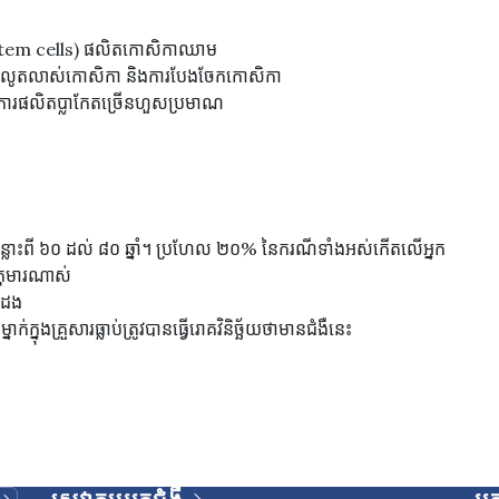
Stem cells) ផលិតកោសិកាឈាម
ារលូតលាស់កោសិកា និងការបែងចែកកោសិកា
មានការផលិតប្លាកែតច្រើនហួសប្រមាណ
លោះពី ៦០ ដល់ ៨០ ឆ្នាំ។ ប្រហែល ២០% នៃករណីទាំងអស់កើតលើអ្នក
កុមារណាស់
 ដង
ក្នុងគ្រួសារធ្លាប់ត្រូវបានធ្វើរោគវិនិច្ឆ័យថាមានជំងឺនេះ