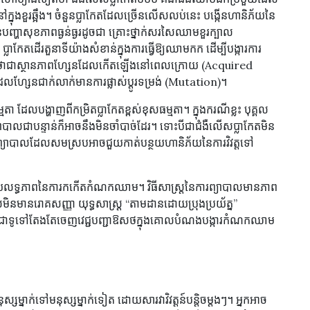
នុងខួរឆ្អឹង។ ចំនួនប្លាកែតដែលច្រើនលើសលប់នេះ បង្កើនហានិភ័យនៃ
សុខភាពធ្ងន់ធ្ងរដូចជា គ្រោះថ្នាក់សរសៃឈាមខួរក្បាល
កែតដើរតួនាទីយ៉ាងសំខាន់ក្នុងការធ្វើឱ្យឈាមកក ដើម្បីបង្ការការ
ត់ទុកថាជាស្ថានភាពហ្សែនដែលកើតឡើងនៅពេលក្រោយ (Acquired
សែនជាក់លាក់មានការផ្លាស់ប្តូរទម្រង់ (Mutation)។
ដែលបង្ហាញពីកម្រិតប្លាកែតខ្ពស់ខុសធម្មតា។ ក្នុងករណីខ្លះ បុគ្គល
បាលជាបន្ទាន់ក៏អាចនឹងមិនចាំបាច់ដែរ។ ទោះបីជាជំងឺលើសប្លាកែតមិន
ត្រព្យាបាលដែលសមស្របអាចជួយកាត់បន្ថយហានិភ័យនៃការវិវត្តទៅ
្ថយលទ្ធភាពនៃការកកើតកំណកឈាម។ វិធីសាស្ត្រនៃការព្យាបាលមានភាព
ែលមិនមានរោគសញ្ញា យុទ្ធសាស្ត្រ “តាមដានដោយប្រុងប្រយ័ត្ន”
ទ្យជាទូទៅតែងតែចេញវេជ្ជបញ្ជាឱសថក្នុងគោលបំណងបង្ការកំណកឈាម
សម្នាក់ទៅមនុស្សម្នាក់ទៀត ដោយសារវាវិវត្តន៍បន្តិចម្តងៗ។ អ្នកអាច