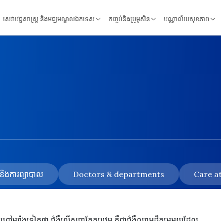
សេវាវេជ្ជសាស្ត្រ និងមជ្ឈមណ្ឌលឯកទេស
កញ្ចប់និងប្រូមូសិន
បណ្ណាល័យសុខភាព
័យ និងការព្យាបាល
Doctors & departments
Care at
ហៅម្យ៉ាងទៀតថា ជំងឺលើសប្លាកែតបឋម គឺជាជំងឺឈាមដ៏កម្រមួយដែល