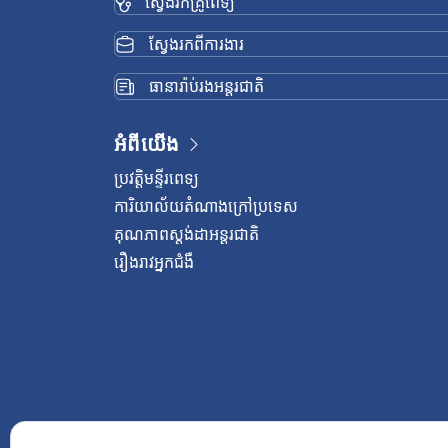
ស្វែងរកគ្រូពេទ្យ
ស្វែងរកពីការងារ
ធានារ៉ាប់រងអន្តរជាតិ
អំពីយើង
ប្រវត្តិមន្ទីរពេទ្យ
ការិយាល័យតំណាងក្រៅប្រទេស
គុណភាពស្តង់ដាអន្តរជាតិ
រឿងរាវអ្នកជំងឺ