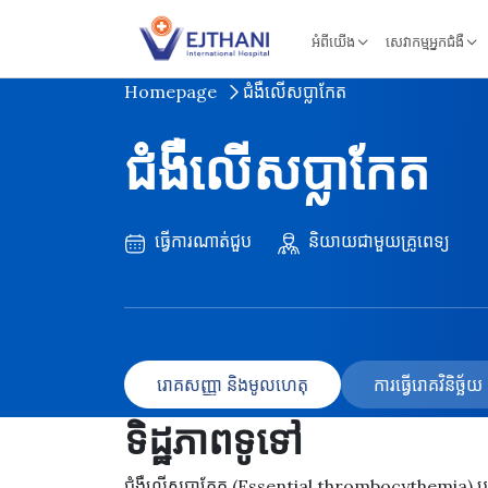
Skip to content
អំពីយើង
សេវាកម្មអ្នកជំងឺ
Homepage
ជំងឺលើសប្លាកែត
ជំងឺលើសប្លាកែត
ធ្វើការណាត់ជួប
និយាយជាមួយគ្រូពេទ្យ
រោគសញ្ញា និងមូលហេតុ
ការធ្វើរោគវិនិច្ឆ
ទិដ្ឋភាពទូទៅ
ជំងឺលើសប្លាកែត (Essential thrombocythemia) ឬ