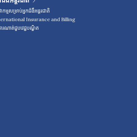
កជំងឺអន្តរជាតិ
ាកម្មសម្រាប់អ្នកជំងឺអន្តរជាតិ
ternational Insurance and Billing
ើការណាត់ជួបវេជ្ជបណ្ឌិត