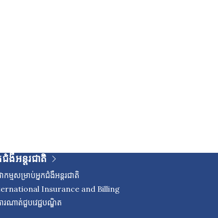
កជំងឺអន្តរជាតិ
ាកម្មសម្រាប់អ្នកជំងឺអន្តរជាតិ
ternational Insurance and Billing
ើការណាត់ជួបវេជ្ជបណ្ឌិត