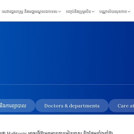
សេវាវេជ្ជសាស្ត្រ និងមជ្ឈមណ្ឌលឯកទេស
កញ្ចប់និងប្រូមូសិន
បណ្ណាល័យសុខភាព
័យ និងការព្យាបាល
Doctors & departments
Care at
្ត្រថា Halitosis អាចធ្វើឱ្យអ្នកមានការអៀនខ្មាស និងថែមទាំងនាំឱ្យ