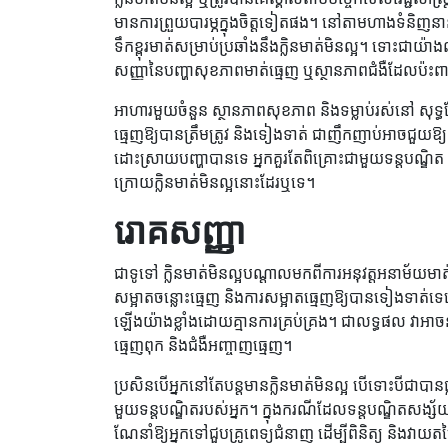
មានការព្រួយបារម្ភក្នុងចិត្តទៀតផង។ នៅតាមហាងទំនិញនានា
ទឹកខ្ពុរមាត់សម្រាប់ប្រឆាំងនឹងក្លិនមាត់មិនល្អ។ ទោះជាយ៉
សញ្ញានៃបញ្ហាសុខភាពមាត់ធ្មេញ ឬស្ថានភាពជំងឺដែលប៉ះ
អាហារមួយចំនួន ស្ថានភាពសុខភាព និងទម្លាប់រស់នៅ សុទ្ធ
ធ្មេញឱ្យបានត្រឹមត្រូវ និងទៀងទាត់ ជាញឹកញាប់អាចជួយឱ
ដោះស្រាយបញ្ហាបានទេ អ្នកគួរតែពិគ្រោះជាមួយទន្តបណ្ឌិត 
ក្រោយក្លិនមាត់មិនល្អនោះដែរឬទេ។
រោគសញ្ញា
ជាទូទៅ ក្លិនមាត់មិនល្អបណ្តាលមកពីការអនុវត្តអនាម័យមាត់
សម្អាតចន្លោះធ្មេញ និងការសម្អាតធ្មេញឱ្យបានទៀងទាត់ទេ
ឡើងយ៉ាងខ្លាំងដោយគ្មានការគ្រប់គ្រង។ ជាលទ្ធផល វាអាចនា
ធ្មេញពុក និងជំងឺអញ្ចាញធ្មេញ។
ប្រសិនបើអ្នកនៅតែបន្តមានក្លិនមាត់មិនល្អ បើទោះបីជាបាន
មួយទន្តបណ្ឌិតរបស់អ្នក។ ក្នុងករណីដែលទន្តបណ្ឌិតសង្ស
ណែនាំឱ្យអ្នកទៅជួបគ្រូពេទ្យជំនាញ ដើម្បីពិនិត្យ និងវាយត