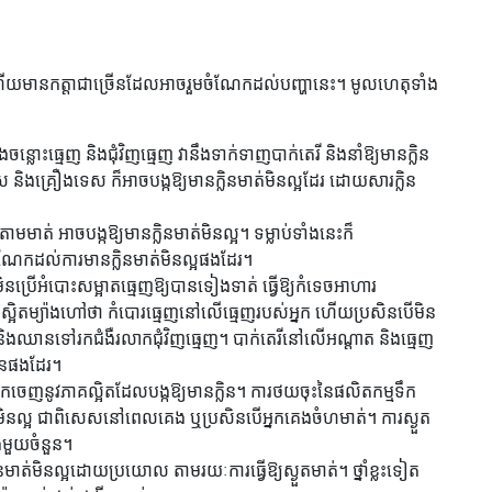
ត់ ហើយមានកត្តាជាច្រើនដែលអាចរួមចំណែកដល់បញ្ហានេះ។ មូលហេតុទាំង
ធ្មេញ និងជុំវិញធ្មេញ វានឹងទាក់ទាញបាក់តេរី និងនាំឱ្យមានក្លិន
ឹមស និងគ្រឿងទេស ក៏អាចបង្កឱ្យមានក្លិនមាត់មិនល្អដែរ ដោយសារក្លិន
ក់តាមមាត់ អាចបង្កឱ្យមានក្លិនមាត់មិនល្អ។ ទម្លាប់ទាំងនេះក៏
ចំណែកដល់ការមានក្លិនមាត់មិនល្អផងដែរ។
ិនប្រើអំបោះសម្អាតធ្មេញឱ្យបានទៀងទាត់ ធ្វើឱ្យកំទេចអាហារ
់ស្អិតម្យ៉ាងហៅថា កំបោរធ្មេញនៅលើធ្មេញរបស់អ្នក ហើយប្រសិនបើមិន
និងឈានទៅរកជំងឺរលាកជុំវិញធ្មេញ។ បាក់តេរីនៅលើអណ្តាត និងធ្មេញ
លិនផងដែរ។
េញនូវភាគល្អិតដែលបង្កឱ្យមានក្លិន។ ការថយចុះនៃផលិតកម្មទឹក
ាត់មិនល្អ ជាពិសេសនៅពេលគេង ឬប្រសិនបើអ្នកគេងចំហមាត់។ ការស្ងួត
ងឺមួយចំនួន។
នមាត់មិនល្អដោយប្រយោល តាមរយៈការធ្វើឱ្យស្ងួតមាត់។ ថ្នាំខ្លះទៀត