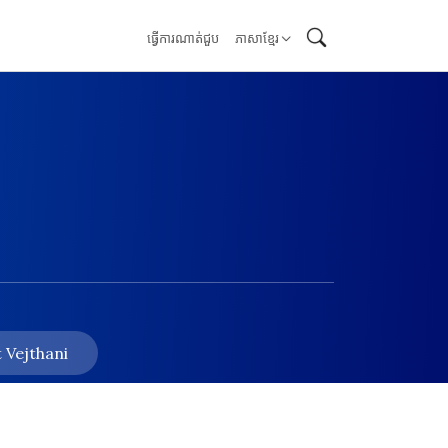
ធ្វើការណាត់ជួប
ភាសាខ្មែរ
 Vejthani