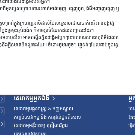
៉ះពាល់ដល់ដង្ហើមរបស់អ្នក។
ពីមុខរបួសក្រោយការវះកាត់មាត់ធ្មេញ, ធ្មេញពុក, ជំងឺអញ្ចាញធ្មេញ ឬ
្រួសតូចៗនៅក្នុងក្រពេញអាមីដាល់ដែលស្រោបដោយបាក់តេរី អាចបង្កឱ្យ
ៃនៅក្នុងច្រមុះឬបំពង់ក ក៏អាចរួមចំណែកដល់បញ្ហានេះដែរ។
ហាមេតាបូលីស អាចបង្កើតក្លិនដង្ហើមប្លែកៗដោយសារសារធាតុគីមីដែលវា
្ធនឹងក្លិនមាត់មិនល្អផងដែរ។ ចំពោះកុមារតូចៗ វត្ថុទន់ៗដែលជាប់ក្នុងរន្ធ
សេវាកម្មអ្នកជំងឺ
អ្ន
សេវាកម្មវេជ្ជសាស្រ្ត & មជ្ឈមណ្ឌល
សេវ
កញ្ចប់សេវាកម្ម និង ការផ្តល់ជូនពិសេស
In
សេវាកម្មមន្ទីរពេទ្យ គ្រឿងបរិក្ខារ
ធ្វ
មគ្គុទេសវេជ្ជសាស្ត្រ