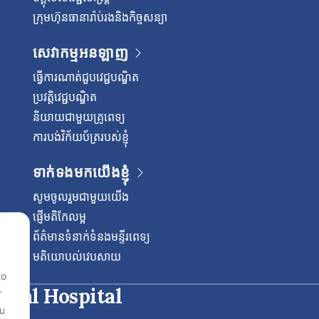
ក្រុមហ៊ុនធានារ៉ាប់រងនិងកិច្ចសន្យា
សេវាកម្មអនឡាញ
ធ្វើការណាត់ជួបវេជ្ជបណ្ឌិត
ប្រវត្តិវេជ្ជបណ្ឌិត
និយាយជាមួយគ្រូពេទ្យ
ការបង់វិក័យប័ត្ររបស់ខ្ញុំ
ទាក់ទងមកយើងខ្ញុំ
សូមចូលរួមជាមួយយើង
ផ្ញើមតិកែលម្អ
ព័ត៌មានទំនាក់ទំនងមន្ទីរពេទ្យ
មតិយោបល់វេបសាយ
to
onal Hospital
r
ou