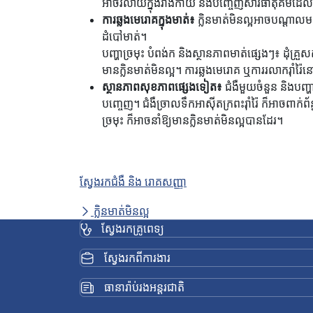
អាចរលាយក្នុងរាងកាយ និងបញ្ចេញសារធាតុគីមីដែលប
ការឆ្លងមេរោគក្នុងមាត់៖
ក្លិនមាត់មិនល្អអាចបណ្តាលមក
ដំបៅមាត់។
បញ្ហាច្រមុះ បំពង់ក និងស្ថានភាពមាត់ផ្សេងៗ៖ ដុំគ
មានក្លិនមាត់មិនល្អ។ ការឆ្លងមេរោគ ឬការរលាករ៉ាំរ៉
ស្ថានភាពសុខភាពផ្សេងទៀត៖
ជំងឺមួយចំនួន និងបញ្
បញ្ចេញ។ ជំងឺច្រាលទឹកអាស៊ីតក្រពះរ៉ាំរ៉ៃ ក៏អាចពាក់ព័ន
ច្រមុះ ក៏អាចនាំឱ្យមានក្លិនមាត់មិនល្អបានដែរ។
ស្វែងរកជំងឺ និង រោគសញ្ញា
ក្លិនមាត់មិនល្អ
ស្វែងរកគ្រូពេទ្យ
ស្វែងរកពីការងារ
ធានារ៉ាប់រងអន្តរជាតិ