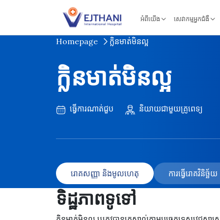
Skip to content
អំពីយើង
សេវាកម្មអ្នកជំងឺ
Homepage
ក្លិនមាត់មិនល្អ
ក្លិនមាត់មិនល្អ
ធ្វើការណាត់ជួប
និយាយជាមួយគ្រូពេទ្យ
រោគសញ្ញា និងមូលហេតុ
ការធ្វើរោគវិនិច្ឆ
ទិដ្ឋភាពទូទៅ
ក្លិនមាត់មិនល្អ ឬត្រូវបានគេស្គាល់តាមបច្ចេកទេសវេជ្ជសាស