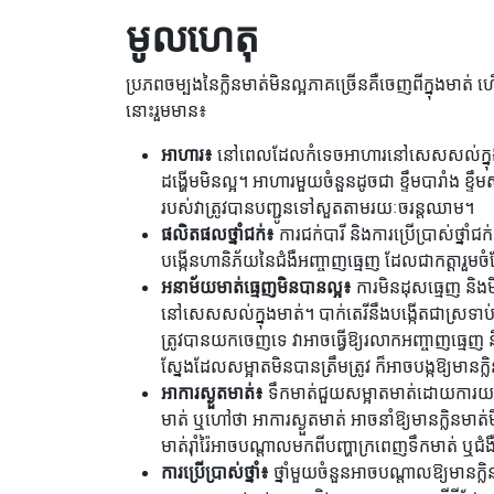
មូលហេតុ
ប្រភពចម្បងនៃក្លិនមាត់មិនល្អភាគច្រើនគឺចេញពីក្នុងមា
នោះរួមមាន៖
អាហារ៖
នៅពេលដែលកំទេចអាហារនៅសេសសល់ក្នុងចន្លោះ
ដង្ហើមមិនល្អ។ អាហារមួយចំនួនដូចជា ខ្ទឹមបារាំង ខ្ទ
របស់វាត្រូវបានបញ្ជូនទៅសួតតាមរយៈចរន្តឈាម។
ផលិតផលថ្នាំជក់៖
ការជក់បារី និងការប្រើប្រាស់ថ្នាំជ
បង្កើនហានិភ័យនៃជំងឺអញ្ចាញធ្មេញ ដែលជាកត្តារួម
អនាម័យមាត់ធ្មេញមិនបានល្អ៖
ការមិនដុសធ្មេញ និងម
នៅសេសសល់ក្នុងមាត់។ បាក់តេរីនឹងបង្កើតជាស្រទាប
ត្រូវបានយកចេញទេ វាអាចធ្វើឱ្យរលាកអញ្ចាញធ្មេញ 
ស្នែងដែលសម្អាតមិនបានត្រឹមត្រូវ ក៏អាចបង្កឱ្យមានក្
អាការស្ងួតមាត់៖
ទឹកមាត់ជួយសម្អាតមាត់ដោយការយកច
មាត់ ឬហៅថា អាការស្ងួតមាត់ អាចនាំឱ្យមានក្លិនម
មាត់រ៉ាំរ៉ៃអាចបណ្តាលមកពីបញ្ហាក្រពេញទឹកមាត់ ឬជំ
ការប្រើប្រាស់ថ្នាំ៖
ថ្នាំមួយចំនួនអាចបណ្តាលឱ្យមានក្លិ