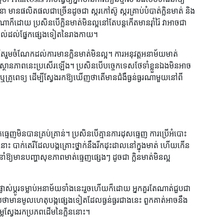
 មានផលិតផលជាច្រើនដូចជា ស្ករកៅស៊ូ ស្ករគ្រាប់បំបាត់ក្លិនមាត់ និង
ាងណាក៏ដោយ ប្រសិនបើក្លិនមាត់មិនល្អនៅតែបន្តកើតមានរ៉ាំរ៉ៃ វាអាចជា
ពាល់ដល់ផ្នែកផ្សេងទៀតនៃរាងកាយ។
តែរួមចំណែកដល់ការមានក្លិនមាត់មិនល្អ។ ការអនុវត្តអនាម័យមាត់
្យស្ថានភាពនេះប្រសើរឡើង។ ប្រសិនបើបច្ចេកទេសថែទាំខ្លួនឯងមិនអាច
ឬគ្រូពេទ្យ ដើម្បីស្វែងរកឱ្យឃើញថាតើមានជំងឺធ្ងន់ធ្ងរណាមួយនៅពី
ធ្មេញមិនបានគ្រប់គ្រាន់។ ប្រសិនបើគ្មានការដុសធ្មេញ ការប្រើអំបោះ
នោះ បាក់តេរីដែលបង្កគ្រោះថ្នាក់នឹងរីកដុះដាលនៅក្នុងមាត់ ហើយកើន
ំឱ្យមានបញ្ហាសុខភាពមាត់ធ្មេញផ្សេងៗ ដូចជា ក្លិនមាត់មិនល្អ
ផ្លាស់ប្តូរទម្លាប់អនាម័យទាំងនេះរួចហើយក៏ដោយ អ្នកគួរតែណាត់ជួបជា
័យថាមានមូលហេតុបង្កផ្សេងទៀតដែលធ្ងន់ធ្ងរជាងនេះ ពួកគាត់អាចនឹង
ម្លៃស្វែងរកប្រភពដើមនៃក្លិននោះ។