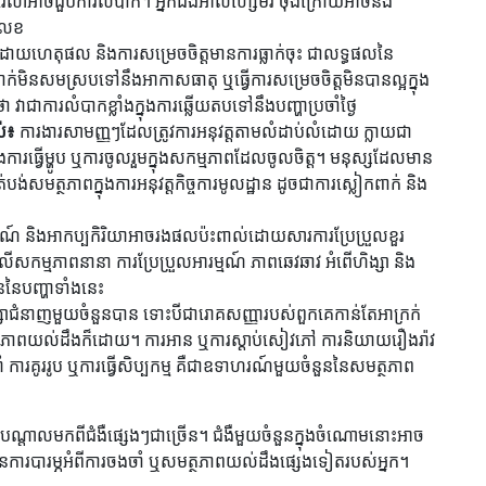
លវេលាអាចជួបការលំបាក។ អ្នកជំងឺអាល់ហ្សៃមឺរ ចុងក្រោយអាចនឹង
់លេខ
បដោយហេតុផល និងការសម្រេចចិត្តមានការធ្លាក់ចុះ ជាលទ្ធផលនៃ
ក់មិនសមស្របទៅនឹងអាកាសធាតុ ឬធ្វើការសម្រេចចិត្តមិនបានល្អក្នុង
ាជាការលំបាកខ្លាំងក្នុងការឆ្លើយតបទៅនឹងបញ្ហាប្រចាំថ្ងៃ
ល់៖
ការងារសាមញ្ញៗដែលត្រូវការអនុវត្តតាមលំដាប់លំដោយ ក្លាយជា
ការធ្វើម្ហូប ឬការចូលរួមក្នុងសកម្មភាពដែលចូលចិត្ត។ មនុស្សដែលមាន
បង់សមត្ថភាពក្នុងការអនុវត្តកិច្ចការមូលដ្ឋាន ដូចជាការស្លៀកពាក់ និង
មណ៍ និងអាកប្បកិរិយាអាចរងផលប៉ះពាល់ដោយសារការប្រែប្រួលខួរ
៍លើសកម្មភាពនានា ការប្រែប្រួលអារម្មណ៍ ភាពឆេវឆាវ អំពើហិង្សា និង
នៃបញ្ហាទាំងនេះ
ក្សាជំនាញមួយចំនួនបាន ទោះបីជារោគសញ្ញារបស់ពួកគេកាន់តែអាក្រក់
សមត្ថភាពយល់ដឹងក៏ដោយ។ ការអាន ឬការស្តាប់សៀវភៅ ការនិយាយរឿងរ៉ាវ
ររាំ ការគូររូប ឬការធ្វើសិប្បកម្ម គឺជាឧទាហរណ៍មួយចំនួននៃសមត្ថភាព
ចបណ្តាលមកពីជំងឺផ្សេងៗជាច្រើន។ ជំងឺមួយចំនួនក្នុងចំណោមនោះអាច
មានការបារម្ភអំពីការចងចាំ ឬសមត្ថភាពយល់ដឹងផ្សេងទៀតរបស់អ្នក។