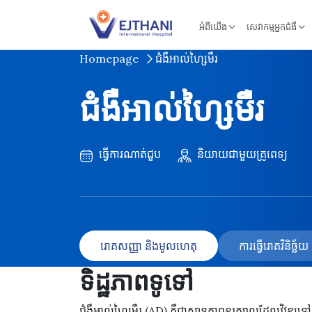
Skip to content
អំពីយើង
សេវាកម្មអ្នកជំងឺ
Homepage
ជំងឺអាល់ហ្សៃមឺរ
ជំងឺអាល់ហ្សៃមឺរ
ធ្វើការណាត់ជួប
និយាយជាមួយគ្រូពេទ្យ
រោគសញ្ញា និងមូលហេតុ
ការធ្វើរោគវិនិច្ឆ
ទិដ្ឋភាពទូទៅ
ជំងឺអាល់ហ្សៃមឺរ (AD) គឺជាស្ថានភាពខួរក្បាលដែលវិវឌ្ឍទ