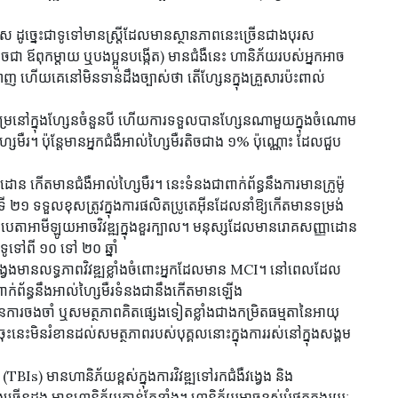
 ដូច្នេះជាទូទៅមានស្ត្រីដែលមានស្ថានភាពនេះច្រើនជាងបុរស
ូចជា ឪពុកម្តាយ ឬបងប្អូនបង្កើត) មានជំងឺនេះ ហានិភ័យរបស់អ្នកអាច
ញ ហើយគេនៅមិនទាន់ដឹងច្បាស់ថា តើហ្សែនក្នុងគ្រួសារប៉ះពាល់
នដ៏កម្រនៅក្នុងហ្សែនចំនួនបី ហើយការទទួលបានហ្សែនណាមួយក្នុងចំណោម
ៃមឺរ។ ប៉ុន្តែមានអ្នកជំងឺអាល់ហ្សៃមឺរតិចជាង ១% ប៉ុណ្ណោះ ដែលជួប
 កើតមានជំងឺអាល់ហ្សៃមឺរ។ នេះទំនងជាពាក់ព័ន្ធនឹងការមានក្រូម៉ូ
 ២១ ទទួលខុសត្រូវក្នុងការផលិតប្រូតេអ៊ីនដែលនាំឱ្យកើតមានទម្រង់
ាអាមីឡូយអាចវិវឌ្ឍក្នុងខួរក្បាល។ មនុស្សដែលមានរោគសញ្ញាដោន
ូទៅពី ១០ ទៅ ២០ ឆ្នាំ
ង្វេងមានលទ្ធភាពវិវឌ្ឍខ្លាំងចំពោះអ្នកដែលមាន MCI។ នៅពេលដែល
ាក់ព័ន្ធនឹងអាល់ហ្សៃមឺរទំនងជានឹងកើតមានឡើង
នៃការចងចាំ ឬសមត្ថភាពគិតផ្សេងទៀតខ្លាំងជាងកម្រិតធម្មតានៃអាយុ
ះនេះមិនរំខានដល់សមត្ថភាពរបស់បុគ្គលនោះក្នុងការរស់នៅក្នុងសង្គម
TBIs) មានហានិភ័យខ្ពស់ក្នុងការវិវឌ្ឍទៅរកជំងឺវង្វេង និង
និងច្រើនដង មានហានិភ័យកាន់តែខ្លាំង។ ហានិភ័យអាចខ្ពស់បំផុតក្នុងរយៈ