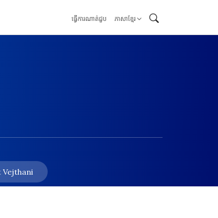
ធ្វើការណាត់ជួប
ភាសាខ្មែរ
 Vejthani