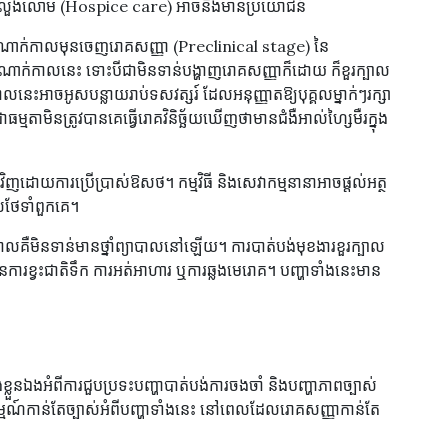
បែបលួងលោម (Hospice care) អាចនឹងមានប្រយោជន៍
ើ ដំណាក់កាលមុនចេញរោគសញ្ញា (Preclinical stage) នៃ
្នុងដំណាក់កាលនេះ ទោះបីជាមិនទាន់បង្ហាញរោគសញ្ញាក៏ដោយ ក៏ខួរក្បាល
លនេះអាចអូសបន្លាយរាប់ទសវត្សរ៍ ដែលអនុញ្ញាតឱ្យបុគ្គលម្នាក់ៗរក្សា
្មតាមិនត្រូវបានគេធ្វើរោគវិនិច្ឆ័យឃើញថាមានជំងឺអាល់ហ្សៃមឺរក្នុង
ើងវិញដោយការប្រើប្រាស់ឱសថ។ កម្មវិធី និងសេវាកម្មនានាអាចផ្តល់អត្ថ
លថែទាំពួកគេ។
លគឺមិនទាន់មានថ្នាំព្យាបាលនៅឡើយ។ ការបាត់បង់មុខងារខួរក្បាល
ការខ្វះជាតិទឹក ការអត់អាហារ ឬការឆ្លងមេរោគ។ បញ្ហាទាំងនេះមាន
្លួនឯងអំពីការជួបប្រទះបញ្ហាបាត់បង់ការចងចាំ និងបញ្ហាភាពច្បាស់
អារម្មណ៍កាន់តែច្បាស់អំពីបញ្ហាទាំងនេះ នៅពេលដែលរោគសញ្ញាកាន់តែ