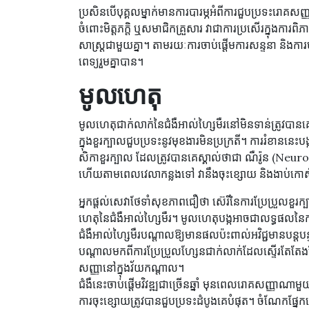
ប្រសិនបើបុគ្គលម្នាក់មានការបារម្ភអំពីការជួបប្រទះរោគ
ចំពោះមិត្តភក្តិ ឬសមាជិកគ្រួសារ វាជាការប្រសើរក្នុងការពិ
សាស្ត្រជាមួយគ្នា។ តាមរយៈការចាប់ផ្តើមការសន្ទនា និងកា
ពេទ្យរួមគ្នាបាន។
មូលហេតុ
មូលហេតុជាក់លាក់នៃជំងឺអាល់ហ្សៃមឺរនៅមិនទាន់ត្រូវបានគ
ក្នុងខួរក្បាលជួបប្រទះនូវមុខងារមិនប្រក្រតី។ ការរំខាននេះប
សិកាខួរក្បាល ដែលត្រូវបានគេស្គាល់ថាជា ណឺរ៉ូន (Neuro
ហើយតាមពេលវេលាកន្លងទៅ វានឹងចុះខ្សោយ និងងាប់កោស
អ្នកផ្តល់សេវាថែទាំសុខភាពជឿថា ស៊េរីនៃការប្រែប្រួលខួ
ហេតុនៃជំងឺអាល់ហ្សៃមឺរ។ មូលហេតុបង្កអាចជាលទ្ធផលនៃការ
ជំងឺអាល់ហ្សៃមឺរបណ្តាលឱ្យមានផលប៉ះពាល់អវិជ្ជមានបន្តប
បណ្តាលមកពីការប្រែប្រួលហ្សែនជាក់លាក់ដែលស្ទើរតែតែងតែន
សញ្ញានៅក្នុងវ័យកណ្តាល។
ជំងឺនេះចាប់ផ្តើមវិវឌ្ឍជាច្រើនឆ្នាំ មុនពេលរោគសញ្ញាណ
ការចុះខ្សោយត្រូវបានជួបប្រទះដំបូងគេបំផុត។ ចំណែកផ្នែក