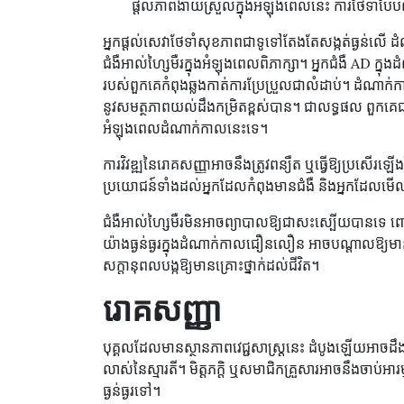
ផ្តល់ភាពងាយស្រួលក្នុងអំឡុងពេលនេះ ការថែទាំ
អ្នកផ្តល់សេវាថែទាំសុខភាពជាទូទៅតែងតែសង្កត់ធ្ងន់ល
ជំងឺអាល់ហ្សៃមឺរក្នុងអំឡុងពេលពិភាក្សា។ អ្នកជំងឺ AD ក
របស់ពួកគេកំពុងឆ្លងកាត់ការប្រែប្រួលជាលំដាប់។ ដំណាក់កា
នូវសមត្ថភាពយល់ដឹងកម្រិតខ្ពស់បាន។ ជាលទ្ធផល ពួកគេជាធម
អំឡុងពេលដំណាក់កាលនេះទេ។
ការវិវឌ្ឍនៃរោគសញ្ញាអាចនឹងត្រូវពន្យឺត ឬធ្វើឱ្យប្រសើរឡ
ប្រយោជន៍ទាំងដល់អ្នកដែលកំពុងមានជំងឺ និងអ្នកដែលមើ
ជំងឺអាល់ហ្សៃមឺរមិនអាចព្យាបាលឱ្យជាសះស្បើយបានទេ ពោ
យ៉ាងធ្ងន់ធ្ងរក្នុងដំណាក់កាលជឿនលឿន អាចបណ្តាលឱ្យមាន
សក្តានុពលបង្កឱ្យមានគ្រោះថ្នាក់ដល់ជីវិត។
រោគសញ្ញា
បុគ្គលដែលមានស្ថានភាពវេជ្ជសាស្ត្រនេះ ដំបូងឡើយអាចដឹងខ
លាស់នៃស្មារតី។ មិត្តភក្តិ ឬសមាជិកគ្រួសារអាចនឹងចាប់
ធ្ងន់ធ្ងរទៅ។