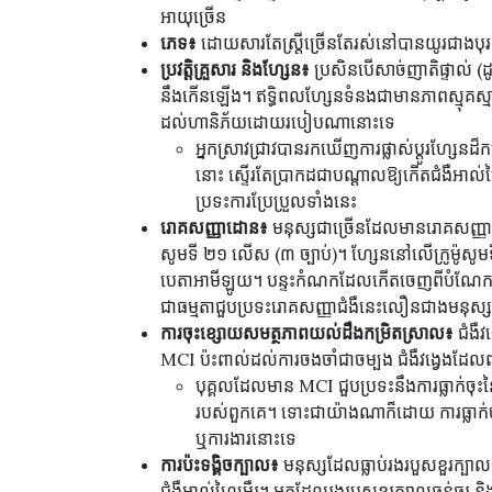
អាយុច្រើន
ភេទ៖
ដោយសារតែស្ត្រីច្រើនតែរស់នៅបានយូរជាងបុរស
ប្រវត្តិគ្រួសារ និងហ្សែន៖
ប្រសិនបើសាច់ញាតិផ្ទាល់ (ដ
នឹងកើនឡើង។ ឥទ្ធិពលហ្សែនទំនងជាមានភាពស្មុគស្មា
ដល់ហានិភ័យដោយរបៀបណានោះទេ
អ្នកស្រាវជ្រាវបានរកឃើញការផ្លាស់ប្តូរហ្សែ
នោះ ស្ទើរតែប្រាកដជាបណ្តាលឱ្យកើតជំងឺអាល់ហ្ស
ប្រទះការប្រែប្រួលទាំងនេះ
រោគសញ្ញាដោន៖
មនុស្សជាច្រើនដែលមានរោគសញ្ញាដោន
សូមទី ២១ លើស (៣ ច្បាប់)។ ហ្សែននៅលើក្រូម៉ូសូមទី
បេតាអាមីឡូយ។ បន្ទះកំណកដែលកើតចេញពីបំណែកបេត
ជាធម្មតាជួបប្រទះរោគសញ្ញាជំងឺនេះលឿនជាងមនុស្សទ
ការចុះខ្សោយសមត្ថភាពយល់ដឹងកម្រិតស្រាល៖
ជំងឺវ
MCI ប៉ះពាល់ដល់ការចងចាំជាចម្បង ជំងឺវង្វេងដែលព
បុគ្គលដែលមាន MCI ជួបប្រទះនឹងការធ្លាក់ចុះ
របស់ពួកគេ។ ទោះជាយ៉ាងណាក៏ដោយ ការធ្លាក់ចុ
ឬការងារនោះទេ
ការប៉ះទង្គិចក្បាល៖
មនុស្សដែលធ្លាប់រងរបួសខួរក្បាល (
ជំងឺអាល់ហ្សៃមឺរ។ អ្នកដែលរងរបួសខួរក្បាលធ្ងន់ធ្ងរ 