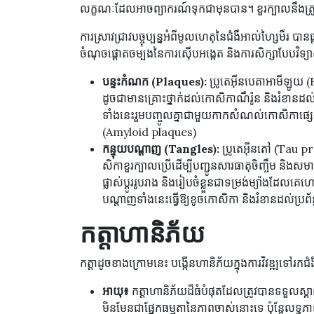
លក្ខណៈដែលអាចព្យាករណ៍ទុកជាមុនបាន។ ខួរក្បាលនឹងត
ការស្រាវជ្រាវបច្ចុប្បន្នអំពីមូលហេតុនៃជំងឺអាល់ហ្សៃមឺរ បាន
ចំណុចផ្តោតចម្បងនៃការស៊ើបអង្កេត និងការសិក្សាបែបវិទ្យាស
បន្ទះកំណក (Plaques):
ប្រូតេអ៊ីនបេតាអាមីឡូយ (
ដូចជាមានគ្រោះថ្នាក់ដល់កោសិកាណឺរ៉ូន និងរំខានដល់
ទាំងនេះរួមបញ្ចូលគ្នាជាមួយកាកសំណល់កោសិកាផ្ស
(Amyloid plaques)
កន្ទុយបណ្តាញ (Tangles):
ប្រូតេអ៊ីនតៅ (Tau pro
សិកាខួរក្បាលប្រើដើម្បីបញ្ជូនសារធាតុចិញ្ចឹម និងស
ផ្លាស់ប្តូររូបរាង និងរៀបចំខ្លួនជាទម្រង់ម្យ៉ាងដែ
បណ្តាញទាំងនេះធ្វើឱ្យខូចកោសិកា និងរំខានដល់ប្រព័ន្
កត្តាហានិភ័យ
កត្តាដូចខាងក្រោមនេះ បង្កើនហានិភ័យក្នុងការវិវឌ្ឍទៅរកជំ
អាយុ៖
កត្តាហានិភ័យដ៏ធំបំផុតដែលត្រូវបានទទួលស្គា
មិនមែនជាផ្នែកធម្មតានៃភាពចាស់នោះទេ ប៉ុន្តែលទ