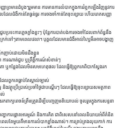
សញ្ញាព្រមានដំបូងៗរួមមាន ការមានការលំបាកក្នុងការរំឮកឡើងវិញនូវការ
េលដែលជំងឺកាន់តែធ្ងន់ធ្ងរ ការចងចាំកាន់តែចុះខ្សោយ ហើយរោគសញ្ញា
ប្រទះការភ្លេចភ្លាំងខ្លះៗ ប៉ុន្តែការបាត់បង់ការចងចាំដែលពាក់ព័ន្ធនឹង
អាក្រក់ទៅៗតាមពេលវេលា។ បុគ្គលដែលមានជំងឺអាល់ហ្សៃមឺរអាចបង្ហាញ
ញាប់ដោយមិនដឹងខ្លួន
 ការណាត់ជួប ឬព្រឹត្តិការណ៍សំខាន់ៗ
ម្មតា ឬកន្លែងដែលមិនសមហេតុផល ដែលធ្វើឱ្យពួកគេពិបាកស្វែងរក
ែងដែលពួកគេធ្លាប់តែស្គាល់ច្បាស់
 និងវត្ថុប្រើប្រាស់ប្រចាំថ្ងៃជាបណ្តើរៗ ដែលធ្វើឱ្យចុះខ្សោយសមត្ថភាព
ាល់
កពាក្យពេចន៍ត្រឹមត្រូវដើម្បីបញ្ចេញមតិយោបល់ ចូលរួមក្នុងការសន្ទនា
ានបញ្ហាការផ្ដោតអារម្មណ៍ និងការគិត ជាពិសេសនៅពេលនិយាយអំពីគំនិត
ុងពេលតែមួយគឺមានការលំបាកខ្លាំងណាស់។ ការគ្រប់គ្រងលុយកាក់ ការ