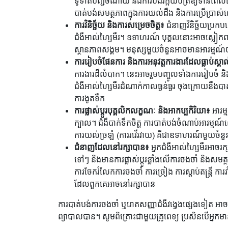
ទូទាត់បញ្ជីចំណាយ និងការបង់វិក្កយបត្រឱ្យទាន់ពេ
បាត់បង់សមត្ថភាពក្នុងការយល់ដឹង និងការប្រើប្រាស
ការវិនិច្ឆ័យ និងការសម្រេចចិត្ត៖
ជំនាញវិនិច្ឆ័យប្រក
ជំងឺអាល់ហ្សៃមឺរ។ ឧទាហរណ៍ បុគ្គលនោះអាចស្លៀកពា
ស្ថានភាពសង្គម។ មនុស្សមួយចំនួនអាចមានអារម្មណ៍ថា វ
ការរៀបចំផែនការ និងការអនុវត្តការងារដែលធ្លាប់ស្គា
ការងារដ៏លំបាក។ នេះអាចរួមបញ្ចូលទាំងការរៀបចំ និង
ជំងឺអាល់ហ្សៃមឺរដំណាក់កាលធ្ងន់ធ្ងរ ចុងក្រោយនឹងបាត់
ការងូតទឹក
ការផ្លាស់ប្តូរបុគ្គលិកលក្ខណៈ និងអាកប្បកិរិយា៖
អារម្
ក្បាល។ ជំងឺបាក់ទឹកចិត្ត ការបាត់បង់ចំណាប់អារម្មណ
ការយល់ច្រឡំ (ការរវើរវាយ) គឺជាឧទាហរណ៍មួយចំនួន
ជំនាញដែលនៅរក្សាបាន៖
អ្នកជំងឺអាល់ហ្សៃមឺរអាចរ
ទៅៗ និងមានការផ្លាស់ប្តូរខ្លាំងលើការចងចាំ និង
ការចែករំលែកការចងចាំ ការច្រៀង ការស្តាប់តន្ត្រី កា
ដែលពួកគេអាចនៅរក្សាបាន
ការបាត់បង់ការចងចាំ ឬរោគសញ្ញាជំងឺវង្វេងផ្សេងទៀត អា
ព្យាបាលបាន។ សូមពិគ្រោះជាមួយគ្រូពេទ្យ ប្រសិនបើអ្នក