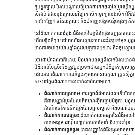
ក្នុងខួរក្បាល ដែលបណ្តាលឱ្យមានការកកកុញនៃប្រូតេអ៊ីនម
លំដាប់ ដែលចុងក្រោយនាំឱ្យកោសិកាខួរក្បាលងាប់។ ជំងឺ
ការវែកញែក ចរិតលក្ខណៈ និងជំនាញសង្គមបន្តិចម្តងៗ គឺ
នៅដំណាក់កាលដំបូង ជំងឺអាល់ហ្សៃមឺរស្ដែងចេញតាមរយៈសញ្
កើតឡើងថ្មីៗ។ នៅពេលដែលស្ថានភាពនេះវិវឌ្ឍទៅមុខ បុគ្គល
មានការថយចុះយ៉ាងខ្លាំងនូវសមត្ថភាពមុខងារ និងចុះខ្សោយសម
ទោះជាយ៉ាងណាក៏ដោយ មិនមានមនុស្សពីរនាក់ដែលមានជំង
ជំងឺអាល់ហ្សៃមឺរនឹងត្រូវជួបប្រទះដោយអ្នកជំងឺម្នាក់ៗខុសៗគ្
ដោយសារដំណាក់កាលនីមួយៗអាចមានលក្ខណៈត្រួតស៊ីគ្នា ជួនកា
AD ទៅក្នុងដំណាក់កាលជាក់លាក់ណាមួយ។
ដំណាក់កាលស្រាល៖
ការភ្លេចព័ត៌មានដែលទើបតែទទួល
គឺជាសញ្ញាដំបូងដែលកើតមានញឹកញាប់បំផុត។ មនុស្
ដំណើរទៅកាន់ទីកន្លែងដែលធ្លាប់ស្គាល់ និងចំណាំម
ដំណាក់កាលមធ្យម៖
ដំណាក់កាលមធ្យមនៃជំងឺអាល់ហ្
កាលមធ្យម ជារឿយៗត្រូវការការថែទាំ និងការគាំទ្រ
ដំណាក់កាលធ្ងន់ធ្ងរ៖
រោគសញ្ញានៃជំងឺវង្វេងមានសភាពធ