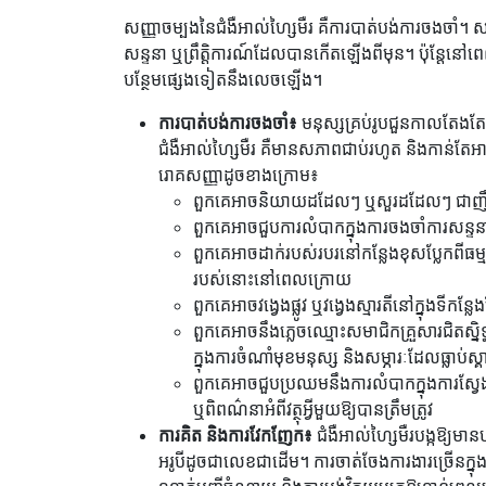
សញ្ញាចម្បងនៃជំងឺអាល់ហ្សៃមឺរ គឺការបាត់បង់ការចងចាំ។ 
សន្ទនា ឬព្រឹត្តិការណ៍ដែលបានកើតឡើងពីមុន។ ប៉ុន្តែនៅព
បន្ថែមផ្សេងទៀតនឹងលេចឡើង។
ការបាត់បង់ការចងចាំ៖
មនុស្សគ្រប់រូបជួនកាលតែងតែជួប
ជំងឺអាល់ហ្សៃមឺរ គឺមានសភាពជាប់រហូត និងកាន់តែ
រោគសញ្ញាដូចខាងក្រោម៖
ពួកគេអាចនិយាយដដែលៗ ឬសួរដដែលៗ ជាញឹក
ពួកគេអាចជួបការលំបាកក្នុងការចងចាំការសន្ទនា
ពួកគេអាចដាក់របស់របរនៅកន្លែងខុសប្លែកពីធ
របស់នោះនៅពេលក្រោយ
ពួកគេអាចវង្វេងផ្លូវ ឬវង្វេងស្មារតីនៅក្នុងទីកន្ល
ពួកគេអាចនឹងភ្លេចឈ្មោះសមាជិកគ្រួសារជិតស្និទ្ធ
ក្នុងការចំណាំមុខមនុស្ស និងសម្ភារៈដែលធ្លាប់ស្គ
ពួកគេអាចជួបប្រឈមនឹងការលំបាកក្នុងការស្វែងរ
ឬពិពណ៌នាអំពីវត្ថុអ្វីមួយឱ្យបានត្រឹមត្រូវ
ការគិត និងការវែកញែក៖
ជំងឺអាល់ហ្សៃមឺរបង្កឱ្យម
អរូបីដូចជាលេខជាដើម។ ការចាត់ចែងការងារច្រើនក្ន