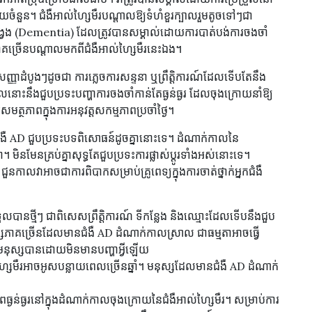
ួយចំនួន។ ជំងឺអាល់ហ្សៃមឺរបណ្តាលឱ្យទំហំខួរក្បាលរួមតូចទៅៗជា
វង្វេង (Dementia) ដែលត្រូវបានសម្គាល់ដោយការបាត់បង់ការចងចាំ
ភាគច្រើនបណ្តាលមកពីជំងឺអាល់ហ្សៃមឺរនេះឯង។
ញាដំបូងៗដូចជា ការភ្លេចការសន្ទនា ឬព្រឹត្តិការណ៍ដែលទើបតែនឹង
នោះនឹងជួបប្រទះបញ្ហាការចងចាំកាន់តែធ្ងន់ធ្ងរ ដែលចុងក្រោយនាំឱ្យ
ត្ថភាពក្នុងការអនុវត្តសកម្មភាពប្រចាំថ្ងៃ។
ឺ AD ជួបប្រទះបទពិសោធន៍ដូចគ្នានោះទេ។ ដំណាក់កាលនៃ
នា។ មិនមែនគ្រប់គ្នាសុទ្ធតែជួបប្រទះការផ្លាស់ប្តូរទាំងអស់នោះទេ។
លវាអាចជាការពិបាកសម្រាប់គ្រូពេទ្យក្នុងការចាត់ថ្នាក់អ្នកជំងឺ
បានថ្មីៗ ជាពិសេសព្រឹត្តិការណ៍ ទីកន្លែង និងឈ្មោះដែលទើបនឹងជួប
សភាគច្រើនដែលមានជំងឺ AD ដំណាក់កាលស្រាល ជាធម្មតាអាចធ្វើ
ុខមនុស្សបានដោយមិនមានបញ្ហាអ្វីឡើយ
សៃមឺរអាចអូសបន្លាយពេលច្រើនឆ្នាំ។ មនុស្សដែលមានជំងឺ AD ដំណាក់
្ងន់ធ្ងរនៅក្នុងដំណាក់កាលចុងក្រោយនៃជំងឺអាល់ហ្សៃមឺរ។ សម្រាប់ការ