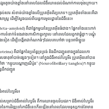
្រូវរួមតូចយ៉ាងខ្លាំងនៅពេលដែលជំងឺឈានដល់ដំណាក់កាលចុងក្រោយ។
ផ្តល់សារៈសំខាន់យ៉ាងខ្លាំងលើប្រូតេអ៊ីនពីរប្រភេទ។ ប្រូតេអ៊ីនទាំងនេះគឺជា
ាស្ត្រ ដើម្បីស្វែងយល់ពីយន្តការមូលដ្ឋាននៃជំងឺនេះ៖
Beta-amyloid) គឺជាផ្នែកមួយនៃប្រូតេអ៊ីនធំជាង។ ផ្នែកទាំងនេះហាក់
ការទំនាក់ទំនងរវាងកោសិកាខួរក្បាល នៅពេលដែលពួកវាផ្តុំគ្នា។ បណ្តុំ
េងទៀត ដើម្បីបង្កើតជាកំណកធំៗដែលគេហៅថា បន្ទះអាមីឡូយ
teins) គឺជាផ្នែកនៃប្រព័ន្ធទ្រទ្រង់ និងដឹកជញ្ជូនខាងក្នុងដែលកោ
មាសធាតុចាំបាច់ផ្សេងៗទៀត។ នៅក្នុងជំងឺអាល់ហ្សៃមឺរ ប្រូតេអ៊ីនតៅបាន
លគេហៅថា “កន្ទុយបណ្តាញណឺរ៉ូន” (Neurofibrillary tangles)។ កន្ទុយ
ធដឹកជញ្ជូន
ងឺអាល់ហ្សៃមឺរ៖
ល់សម្រាប់ជំងឺអាល់ហ្សៃមឺរ គឺការឈានចូលវ័យជរា។ ជំងឺអាល់ហ្សៃមឺរ
្ធភាពនៃការវិវឌ្ឍទៅរកជំងឺនេះកើនឡើងនៅពេលដែលមនុស្សកាន់តែមាន