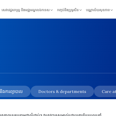
សេវាវេជ្ជសាស្ត្រ និងមជ្ឈមណ្ឌលឯកទេស
កញ្ចប់និងប្រូមូសិន
បណ្ណាល័យសុខភាព
័យ និងការព្យាបាល
Doctors & departments
Care at
ៅរកភាពទ្រុឌទ្រោមជាលំដាប់។ វាត្រូវបានសម្គាល់ដោយការប្រែប្រួលនៅ