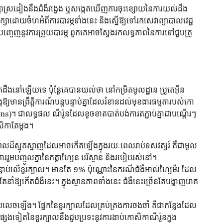
សញ្ញាស្រដៀងនឹងជំងឺវង្វេង ឬសង្កេតឃើញការចុះខ្សោយនៃការយល់ដឹង
ភាក្សាដោយចំហអំពីការបារម្ភទាំងនេះ និងស្នើឱ្យទៅរកសេវាព្យាបាលវេជ្ជ
របញ្ចេញនូវការព្រួយបារម្ភ ពួកគេអាចស្វែងរកលទ្ធភាពនៃការទៅជួបគ្រូ
េដឹងនៅឡើយទេ ប៉ុន្តែគេបានយល់ថា នៅកម្រិតមូលដ្ឋាន ប្រូតេអ៊ីន
ង្កឱ្យមានព្រឹត្តិការណ៍បន្តបន្ទាប់គ្នាដែលរំខានដល់មុខងារធម្មតារបស់កោ
ns)។ ជាលទ្ធផល ណឺរ៉ូនដែលខូចខាតបាត់បង់ការតភ្ជាប់គ្នាជាបណ្តើរៗ
ិកាតែម្តង។
រក្បាលដ៏ស្មុគស្មាញដែលអាចកើតឡើងក្នុងរយៈពេលរាប់ទសវត្សរ៍ គឺជាមូល
រួមបញ្ចូលគ្នានៃកត្តាហ្សែន បរិស្ថាន និងរបៀបរស់នៅ។
ន្ទាប់លើខួរក្បាល។ មានតែ ១% ប៉ុណ្ណោះនៃករណីជំងឺអាល់ហ្សៃមឺរ ដែល
ាំឱ្យកើតជំងឺនេះ។ ក្នុងស្ថានភាពទាំងនេះ ជំងឺនេះច្រើនតែបង្ហាញរោគ
ាមួយលេចឡើង។ ផ្នែកនៃខួរក្បាលដែលគ្រប់គ្រងការចងចាំ គឺជាកន្លែងដែល
ផ្សេងទៀតនៃខួរក្បាលនឹងជួបប្រទះនូវការងាប់កោសិកាណឺរ៉ូនក្នុង