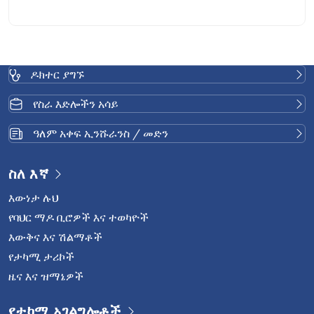
ያስሱ። ለስኬት ቁልፍ የሆኑትን ደረጃዎች በማወቅ የዚህን ውስብስብ
ህይወት አድን የሕክምና ሂደት ይረዱ።
ዶክተር ያግኙ
የስራ እድሎችን አሳይ
ዓለም አቀፍ ኢንሹራንስ / መድን
ስለ እኛ
እውነታ ሉህ
የባህር ማዶ ቢሮዎች እና ተወካዮች
እውቅና እና ሽልማቶች
የታካሚ ታሪኮች
ዜና እና ዝማኔዎች
የታካሚ አገልግሎቶች