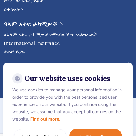
የድረ-ገጽ አስተያየቶች
ይቀላቀሉን
ዓለም አቀፍ ታካሚዎች
ለአለም አቀፍ ታካሚዎች የምንሰጣቸው አገልግሎቶች
International Insurance
ቀጠሮ ይያዙ
ቬጅታኒ ኢንተርናሽናል ሆስፒታልን በማህበራዊ
ሚዲያ ላይ ይከተሉ
Our website uses cookies
We use cookies to manage your personal information in
order to provide you with the best personalized user
የድረ-ገጽ ካርታ
experience on our website. If you continue using the
website, we assume that you accept all cookies on the
የግላዊነት (ፕራይቬሲ) ፖሊሲ
website.
Find out more.
የኩኪ ፖሊሲ
Language:
አማርኛ