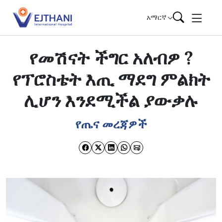
Skip to content
አማርኛ
የመሽናት ችግር አለብዎ ?
የፕሮስቴት እጢ ማደግ ምልክት
ሊሆን እንደሚችል ያውቃሉ
የጤና መረጃዎች