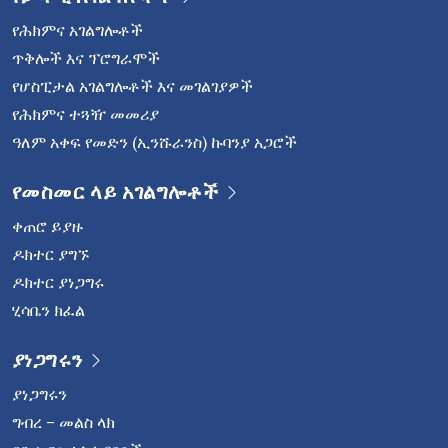
የሕክምና አገልግሎቶች
ጥቅሎች እና ፕሮግራሞች
የሆስፒታል አገልግሎቶች እና መገልገያዎች
የሕክምና ተጓዥ መመሪያ
ዓለም አቀፍ የመድን (ኢንሹራንስ) ኩባንያ አጋሮች
የመስመር ላይ አገልግሎቶች
ቀጠሮ ይያዙ
ዶክተር ያግኙ
ዶክተር ያነጋግሩ
ሂሳቤን ክፈል
ያነጋግሩን
ያነጋግሩን
ግብረ – መልስ ላክ