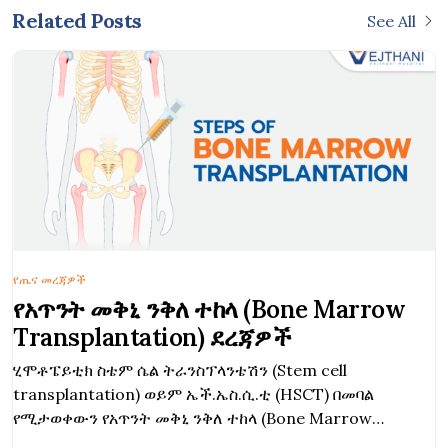
Related Posts
See All
የጤና መረጃዎች
የአጥንት መቅኒ ንቅለ ተከላ (Bone Marrow
Transplantation) ደረጃዎች
ሂሞቶፔይቲክ ስቴም ሴል ትራንስፕላንቴሽን (Stem cell
transplantation) ወይም ኤች.ኤስ.ሲ.ቲ (HSCT) በመባል
የሚታወቀውን የአጥንት መቅኒ ንቅለ ተከላ (Bone Marrow
Transplantation) ወይም ቢ.ኤም.ቲ (BMT) ወሳኝ ደረጃዎችን