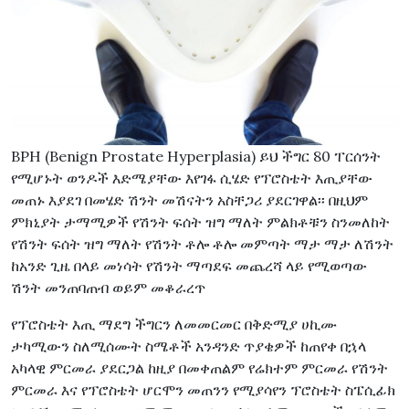
BPH (Benign Prostate Hyperplasia) ይህ ችግር 80 ፐርሰንት
የሚሆኑት ወንዶች እድሜያቸው እየገፋ ሲሄድ የፕሮስቴት እጢያቸው
መጠኑ እያደገ በመሄድ ሽንት መሽናትን አስቸጋሪ ያደርገዋል፡፡ በዚህም
ምክኒያት ታማሚዎች የሽንት ፍሰት ዝግ ማለት ምልክቶቹን ስንመለከት
የሽንት ፍሰት ዝግ ማለት የሽንት ቶሎ ቶሎ መምጣት ማታ ማታ ለሽንት
ከአንድ ጊዜ በላይ መነሳት የሽንት ማጣደፍ መጨረሻ ላይ የሚወጣው
ሽንት መንጠባጠብ ወይም መቆራረጥ
የፕሮስቴት እጢ ማደግ ችግርን ለመመርመር በቅድሚያ ሀኪሙ
ታካሚውን ስለሚሰሙት ስሜቶች አንዳንድ ጥያቄዎች ከጠየቀ በኋላ
አካላዊ ምርመራ ያደርጋል ከዚያ በመቀጠልም የሬክተም ምርመራ የሽንት
ምርመራ እና የፕሮስቴት ሆርሞን መጠንን የሚያሳየን ፕሮስቴት ስፔሲፊክ