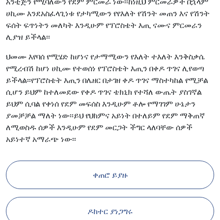
አንቲጅን የሚባለውን የደም ምርመራ ነው፡፡ከነዚህ ምርመራዎች በኋላም
ሀኪሙ እንደአስፈላጊነቱ የታካሚውን የየእለት የሽንት መጠን እና የሽንት
ፍሰት ፍጥነትን መለካት እንዲሁም የፕሮስቴት እጢ ናሙና ምርመራን
ሊያዝ ይችላል፡፡
ህመሙ እየባሰ የሚሄድ ከሆነና የታማሚውን የእለት ተእለት እንቅስቃሴ
የሚረብሽ ከሆነ ሀኪሙ የተወሰነ የፕሮስቴት እጢን በቀዶ ጥገና ሊየወጣ
ይችላል፡፡የፕሮስቴት እጢን በሌዘር በታገዘ ቀዶ ጥገና ማስተካከል የሚቻል
ሲሆን ይህም ከተለመደው የቀዶ ጥገና ቴክኒክ የተሻለ ውጤት ያስገኛል
ይህም ሲባል የቀነሰ የደም መፍሰስ እንዲሁም ቶሎ የማገገም ሁኔታን
ያመቻቻል ማለት ነው፡፡ይህ የህክምና አይነት በተለይም የደም ማቅጠኛ
ለሚወስዱ ሰዎች እንዲሁም የደም መርጋት ችግር ላለባቸው ሰዎች
አይነተኛ አማራጭ ነው፡፡
ቀጠሮ ይያዙ
ዶክተር ያነጋግሩ