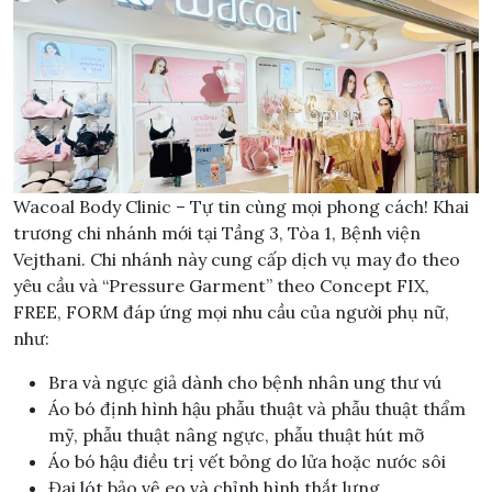
Wacoal Body Clinic – Tự tin cùng mọi phong cách! Khai
trương chi nhánh mới tại Tầng 3, Tòa 1, Bệnh viện
Vejthani. Chi nhánh này cung cấp dịch vụ may đo theo
yêu cầu và “Pressure Garment” theo Concept FIX,
FREE, FORM đáp ứng mọi nhu cầu của người phụ nữ,
như:
Bra và ngực giả dành cho bệnh nhân ung thư vú
Áo bó định hình hậu phẫu thuật và phẫu thuật thẩm
mỹ, phẫu thuật nâng ngực, phẫu thuật hút mỡ
Áo bó hậu điều trị vết bỏng do lửa hoặc nước sôi
Đai lót bảo vệ eo và chỉnh hình thắt lưng