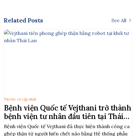
Related Posts
See All
Tin tức và cập nhật
T
Bệnh viện Quốc tế Vejthani trở thành
bệnh viện tư nhân đầu tiên tại Thái
Lan thực hiện thành công ghép thận
Bệnh viện Quốc tế Vejthani đã thực hiện thành công ca
T
từ người hiến chết não bằng phẫu
ghép thận từ người hiến chết não bằng Hệ thống phẫu
v