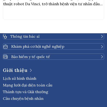
thuật hỗ trợ robot
thuật robot Da Vinci, trở thành bệnh viện tư nhân đầu
P
tiên tại Thái Lan đạt được cột mốc này. Ca ghép thận
a
được thực hiện bởi đội ngũ chuyên gia đa chuyên […]
H
Thông tin bác sĩ
Khám phá cơ hội nghề nghiệp
Bảo hiểm y tế quốc tế
Giới thiệu
Lịch sử hình thành
Mạng lưới đại diện toàn cầu
Thành tựu và Giải thưởng
Câu chuyện bệnh nhân