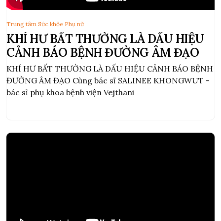
Trung tâm Sức khỏe Phụ nữ
KHÍ HƯ BẤT THƯỜNG LÀ DẤU HIỆU
CẢNH BÁO BỆNH ĐƯỜNG ÂM ĐẠO
KHÍ HƯ BẤT THƯỜNG LÀ DẤU HIỆU CẢNH BÁO BỆNH
ĐƯỜNG ÂM ĐẠO Cùng bác sĩ SALINEE KHONGWUT -
bác sĩ phụ khoa bệnh viện Vejthani