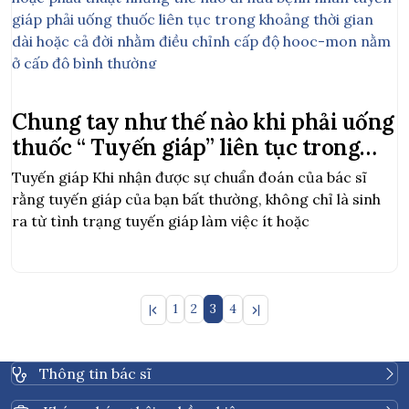
giáp phải uống thuốc liên tục trong khoảng thời gian
dài hoặc cả đời nhằm điều chỉnh cấp độ hooc-mon nằm
ở cấp độ bình thường
Q&A việc uống thuốc đối với bệnh
Chung tay như thế nào khi phải uống
nhân tuyến giáp
thuốc “ Tuyến giáp” liên tục trong
Q: Bệnh nhân tuyến giáp phải uống
khoảng thời gian dài
Tuyến giáp Khi nhận được sự chuẩn đoán của bác sĩ
thuốc suốt cả đời có thật hay không?
rằng tuyến giáp của bạn bất thường, không chỉ là sinh
A: Không nhất thiết là mãi mãi, bởi vì việc điều trị sự bất
ra từ tình trạng tuyến giáp làm việc ít hoặc
thường của tuyến giáp bằng thuốc không đến mức phải
uống cả đời nhưng phụ thuộc vào khoảng thời gian đủ
lâu, ít nhất là 1 năm trở lên mà bác sĩ sẽ hẹn kiểm tra
theo dõi triệu chứng và cấp độ hooc-mon
1
2
3
4
tuyến giáp trong khoảng đều đặn 1-2 tháng để điều
chỉnh lượng thuốc sao cho phù hợp cho đến khi cấp độ
hooc-mon tuyến giáp trở lại bình thường mà có thể
Thông tin bác sĩ
xem xét để ngừng thuốc được, nhưng nếu tình trạng