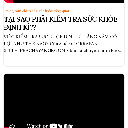
Trung tâm chăm sóc sức khỏe tổng quát
TẠI SAO PHẢI KIỂM TRA SỨC KHỎE
ĐỊNH KÌ??
VIỆC KIỂM TRA SỨC KHỎE ĐỊNH KÌ HẰNG NĂM CÓ
LỢI NHƯ THẾ NÀO? Cùng bác sĩ ORRAPAN
SITTHIPRACHAYANGKOON - bác sĩ chuyên môn khoa
nội bệnh viện Vejthani