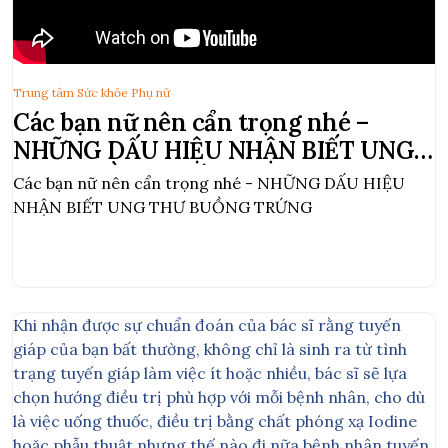
Trung tâm Sức khỏe Phụ nữ
Các bạn nữ nên cẩn trọng nhé –
NHỮNG DẤU HIỆU NHẬN BIẾT UNG
THƯ BUỒNG TRỨNG
Các bạn nữ nên cẩn trọng nhé - NHỮNG DẤU HIỆU
NHẬN BIẾT UNG THƯ BUỒNG TRỨNG
Khi nhận được sự chuẩn đoán của bác sĩ rằng tuyến
giáp của bạn bất thường, không chỉ là sinh ra từ tình
trạng tuyến giáp làm việc ít hoặc nhiều, bác sĩ sẽ lựa
chọn hướng điều trị phù hợp với mỗi bệnh nhân, cho dù
là việc uống thuốc, điều trị bằng chất phóng xạ Iodine
hoặc phẫu thuật nhưng thế nào đi nữa bệnh nhân tuyến