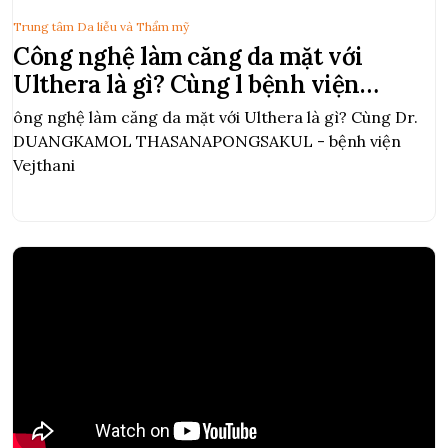
Trung tâm Da liễu và Thẩm mỹ
Công nghệ làm căng da mặt với
Ulthera là gì? Cùng l bệnh viện
Vejthani
ông nghệ làm căng da mặt với Ulthera là gì? Cùng Dr.
DUANGKAMOL THASANAPONGSAKUL - bệnh viện
Vejthani