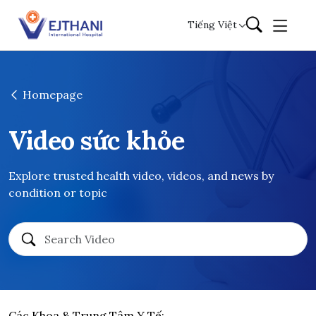
Skip to content
Tiếng Việt
Homepage
Video sức khỏe
Explore trusted health video, videos, and news by
condition or topic
Các Khoa & Trung Tâm Y Tế: