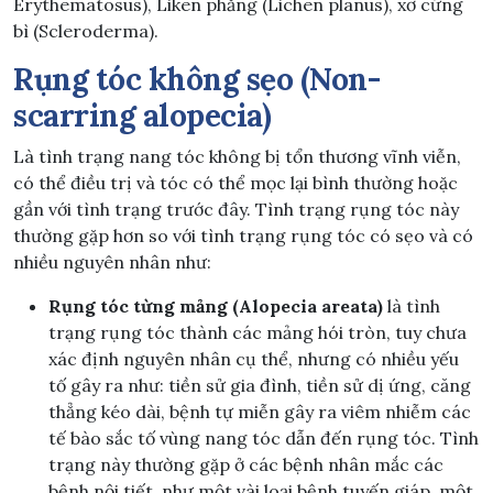
Erythematosus), Liken phẳng (Lichen planus), xơ cứng
bì (Scleroderma).
Rụng tóc không sẹo (Non-
scarring alopecia)
Là tình trạng nang tóc không bị tổn thương vĩnh viễn,
có thể điều trị và tóc có thể mọc lại bình thường hoặc
gần với tình trạng trước đây. Tình trạng rụng tóc này
thường gặp hơn so với tình trạng rụng tóc có sẹo và có
nhiều nguyên nhân như:
Rụng tóc từng mảng (Alopecia areata)
là tình
trạng rụng tóc thành các mảng hói tròn, tuy chưa
xác định nguyên nhân cụ thể, nhưng có nhiều yếu
tố gây ra như: tiền sử gia đình, tiền sử dị ứng, căng
thẳng kéo dài, bệnh tự miễn gây ra viêm nhiễm các
tế bào sắc tố vùng nang tóc dẫn đến rụng tóc. Tình
trạng này thường gặp ở các bệnh nhân mắc các
bệnh nội tiết, như một vài loại bệnh tuyến giáp, một