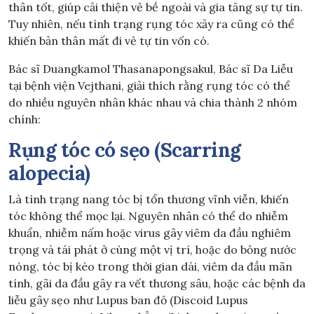
thân tốt, giúp cải thiện vẻ bề ngoài và gia tăng sự tự tin.
Tuy nhiên, nếu tình trạng rụng tóc xảy ra cũng có thể
khiến bản thân mất đi vẻ tự tin vốn có.
Bác sĩ Duangkamol Thasanapongsakul, Bác sĩ Da Liễu
tại bệnh viện Vejthani, giải thích rằng rụng tóc có thể
do nhiều nguyên nhân khác nhau và chia thành 2 nhóm
chính:
Rụng tóc có sẹo (Scarring
alopecia)
Là tình trạng nang tóc bị tổn thương vĩnh viễn, khiến
tóc không thể mọc lại. Nguyên nhân có thể do nhiễm
khuẩn, nhiễm nấm hoặc virus gây viêm da đầu nghiêm
trọng và tái phát ở cùng một vị trí, hoặc do bỏng nước
nóng, tóc bị kéo trong thời gian dài, viêm da đầu mãn
tính, gãi da đầu gây ra vết thương sâu, hoặc các bệnh da
liễu gây sẹo như Lupus ban đỏ (Discoid Lupus