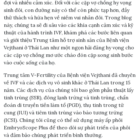
đợi và nhiều cảm xúc. Đối với các cặp vợ chồng hy vọng
sinh đôi, con đường này có thể còn phức tạp hơn, đầy
thử thách và hứa hẹn về niềm vui nhân đôi. Trong blog
này, chúng ta sẽ đi sâu vào các khía cạnh cảm xúc và kỹ
thuật của hành trình IVF, khám phá các bước liên quan
và giới thiệu Trung tâm hỗ trợ sinh sản của Bệnh viện
Vejthani ở Thái Lan như một ngọn hải đăng hy vọng cho
các cặp vợ chồng mơ ước chào đón cặp song sinh bước
vào cuộc sống của họ.
Trung tâm V-Fertility của Bệnh viện Vejthani đã chuyên
về IVF và các dịch vụ vô sinh khác ở Thái Lan trong 15
năm. Các dịch vụ của chúng tôi bao gồm phẫu thuật lấy
tinh trùng (SSR), đông lạnh trứng và tinh trùng, chẩn
đoán di truyền tiền làm tổ (PGD), thụ tinh trong tử
cung (IUI) và tiêm tinh trùng vào bào tương trứng
(ICSI). Chúng tôi cũng có thể sử dụng máy ấp phôi
EmbryoScope Plus để theo dõi sự phát triển của phôi
và đảm bảo chúng phát triển bình thường.