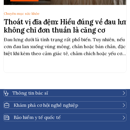
Chuyên mục sức khỏe
Thoát vị đĩa đệm: Hiểu đúng về đau lưn
không chỉ đơn thuần là căng cơ
Đau lưng dưới là tình trạng rất phổ biến. Tuy nhiên, nếu
cơn đau lan xuống vùng mông, chân hoặc bàn chân, đặc
biệt khi kèm theo cảm giác tê, châm chích hoặc yếu cơ,
đó có thể là dấu hiệu của thoát vị đĩa đệm. Thoát vị đĩa
đệm xảy ra khi phần nhân […]
Thông tin bác sĩ
Khám phá cơ hội nghề nghiệp
Bảo hiểm y tế quốc tế