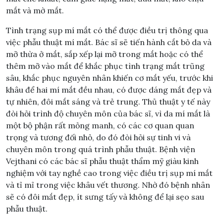
mắt và mờ mắt.
Tình trạng sụp mí mắt có thể được điều trị thông qua
việc phẫu thuật mí mắt. Bác sĩ sẽ tiến hành cắt bỏ da và
mỡ thừa ở mắt, sắp xếp lại mỡ trong mắt hoặc có thể
thêm mỡ vào mắt để khắc phục tình trạng mắt trũng
sâu, khắc phục nguyên nhân khiến cơ mắt yếu, trước khi
khâu để hai mí mắt đều nhau, có được dáng mắt đẹp và
tự nhiên, đôi mắt sáng và trẻ trung. Thủ thuật y tế này
đòi hỏi trình độ chuyên môn của bác sĩ, vì da mí mắt là
một bộ phận rất mỏng manh, có các cơ quan quan
trọng và tương đối nhỏ, do đó đòi hỏi sự tinh vi và
chuyên môn trong quá trình phẫu thuật. Bệnh viện
Vejthani có các bác sĩ phẫu thuật thẩm mỹ giàu kinh
nghiệm với tay nghề cao trong việc điều trị sụp mí mắt
và tỉ mỉ trong việc khâu vết thương. Nhờ đó bệnh nhân
sẽ có đôi mắt đẹp, ít sưng tấy và không để lại sẹo sau
phẫu thuật.