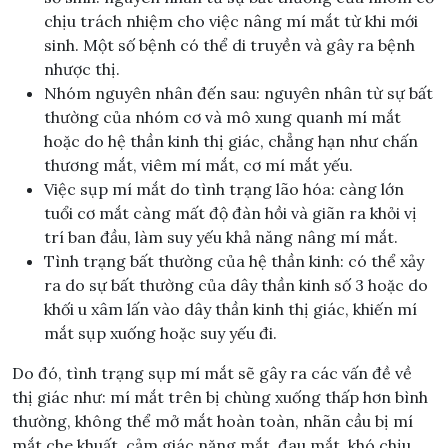
chịu trách nhiệm cho việc nâng mí mắt từ khi mới
sinh. Một số bệnh có thể di truyền và gây ra bệnh
nhược thị.
Nhóm nguyên nhân đến sau: nguyên nhân từ sự bất
thường của nhóm cơ và mô xung quanh mí mắt
hoặc do hệ thần kinh thị giác, chẳng hạn như chấn
thương mắt, viêm mí mắt, cơ mí mắt yếu.
Việc sụp mí mắt do tình trạng lão hóa: càng lớn
tuổi cơ mắt càng mất độ đàn hồi và giãn ra khỏi vị
trí ban đầu, làm suy yếu khả năng nâng mí mắt.
Tình trạng bất thường của hệ thần kinh: có thể xảy
ra do sự bất thường của dây thần kinh số 3 hoặc do
khối u xâm lấn vào dây thần kinh thị giác, khiến mí
mắt sụp xuống hoặc suy yếu đi.
Do đó, tình trạng sụp mí mắt sẽ gây ra các vấn đề về
thị giác như: mí mắt trên bị chùng xuống thấp hơn bình
thường, không thể mở mắt hoàn toàn, nhãn cầu bị mí
mắt che khuất, cảm giác nặng mắt, đau mắt, khó chịu