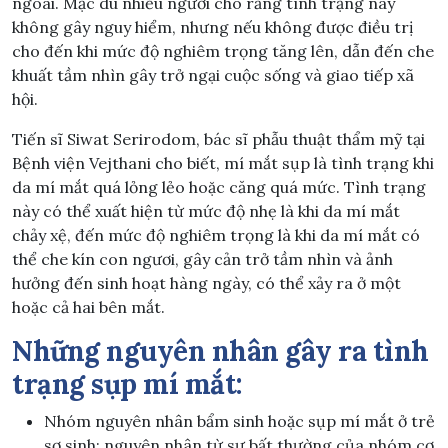
ngoài. Mặc dù nhiều người cho rằng tình trạng này
không gây nguy hiểm, nhưng nếu không được điều trị
cho đến khi mức độ nghiêm trọng tăng lên, dẫn đến che
khuất tầm nhìn gây trở ngại cuộc sống và giao tiếp xã
hội.
Tiến sĩ Siwat Serirodom, bác sĩ phẫu thuật thẩm mỹ tại
Bệnh viện Vejthani cho biết, mí mắt sụp là tình trạng khi
da mí mắt quá lỏng lẻo hoặc căng quá mức. Tình trạng
này có thể xuất hiện từ mức độ nhẹ là khi da mí mắt
chảy xệ, đến mức độ nghiêm trọng là khi da mí mắt có
thể che kín con ngươi, gây cản trở tầm nhìn và ảnh
hưởng đến sinh hoạt hàng ngày, có thể xảy ra ở một
hoặc cả hai bên mắt.
Những nguyên nhân gây ra tình
trạng sụp mí mắt:
Nhóm nguyên nhân bẩm sinh hoặc sụp mí mắt ở trẻ
sơ sinh: nguyên nhân từ sự bất thường của nhóm cơ