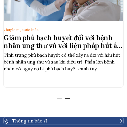
Chuyên mục sức khỏe
Giảm phù bạch huyết đối với bệnh
nhân ung thư vú với liệu pháp hút áp
lực âm
Tình trạng phù bạch huyết có thể xảy ra đối với hầu hết
bệnh nhân ung thư vú sau khi điều trị. Phần lớn bệnh
nhân có nguy cơ bị phù bạch huyết cánh tay
Thông tin bác sĩ