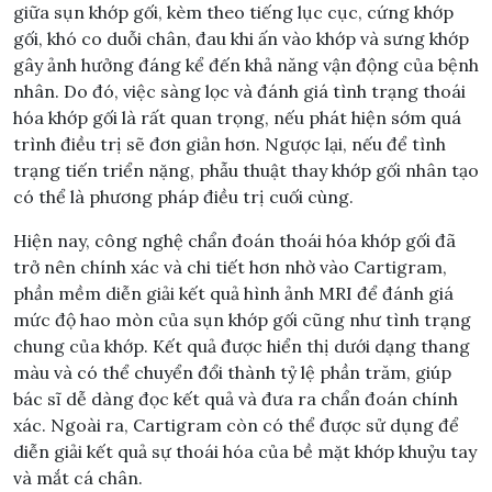
giữa sụn khớp gối, kèm theo tiếng lục cục, cứng khớp
gối, khó co duỗi chân, đau khi ấn vào khớp và sưng khớp
gây ảnh hưởng đáng kể đến khả năng vận động của bệnh
nhân. Do đó, việc sàng lọc và đánh giá tình trạng thoái
hóa khớp gối là rất quan trọng, nếu phát hiện sớm quá
trình điều trị sẽ đơn giản hơn. Ngược lại, nếu để tình
trạng tiến triển nặng, phẫu thuật thay khớp gối nhân tạo
có thể là phương pháp điều trị cuối cùng.
Hiện nay, công nghệ chẩn đoán thoái hóa khớp gối đã
trở nên chính xác và chi tiết hơn nhờ vào Cartigram,
phần mềm diễn giải kết quả hình ảnh MRI để đánh giá
mức độ hao mòn của sụn khớp gối cũng như tình trạng
chung của khớp. Kết quả được hiển thị dưới dạng thang
màu và có thể chuyển đổi thành tỷ lệ phần trăm, giúp
bác sĩ dễ dàng đọc kết quả và đưa ra chẩn đoán chính
xác. Ngoài ra, Cartigram còn có thể được sử dụng để
diễn giải kết quả sự thoái hóa của bề mặt khớp khuỷu tay
và mắt cá chân.