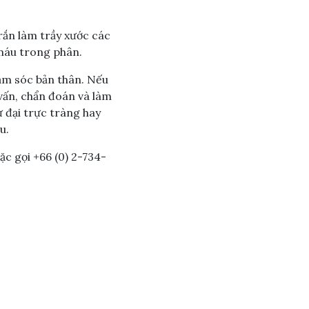
rắn làm trầy xước các
 máu trong phân.
ăm sóc bản thân. Nếu
vấn, chẩn đoán và làm
 đại trực tràng hay
u.
ặc gọi +66 (0) 2-734-