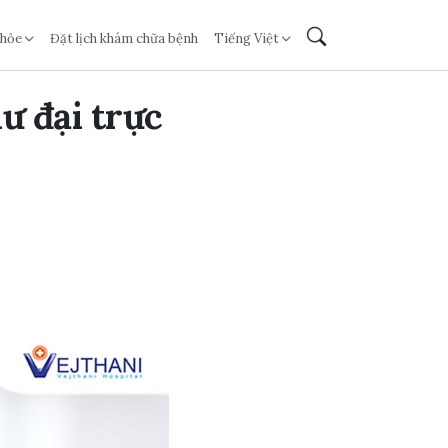
khỏe
Đặt lịch khám chữa bệnh
Tiếng Việt
ư đại trực