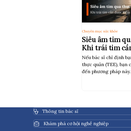
Chuyên mục sức khỏe
Siêu âm tim qu
Khi trái tim cầ
hơn
Nếu bác sĩ chỉ định bạ
thực quản (TEE), bạn 
đến phương pháp này. 
bệnh lý tim mạch ban 
đánh giá bằng siêu âm
Siêu […]
Thông tin bác sĩ
Khám phá cơ hội nghề nghiệp