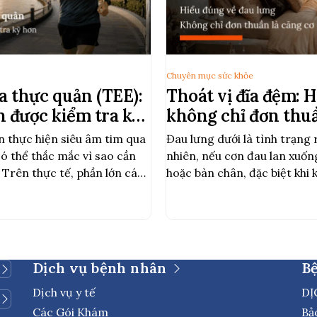
Chuyên mục sức khỏe
a thực quản (TEE):
Thoát vị đĩa đệm: 
n được kiểm tra kỹ
không chỉ đơn thuầ
n thực hiện siêu âm tim qua
Đau lưng dưới là tình trạng 
có thể thắc mắc vì sao cần
nhiên, nếu cơn đau lan xuố
Trên thực tế, phần lớn các
hoặc bàn chân, đặc biệt khi
đầu sẽ được chẩn đoán và
châm chích hoặc yếu cơ, đó 
 tim qua thành ngực (TTE).
thoát vị đĩa đệm. Thoát vị đ
nhân […]
Dịch vụ bệnh nhân
B
Dịch vụ y tế
DỊ
Các Gói Khám
Bả