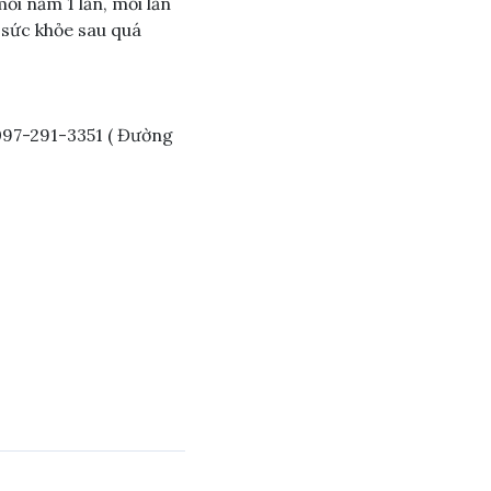
ỗi năm 1 lần, mỗi lần
 sức khỏe sau quá
097-291-3351 ( Đường