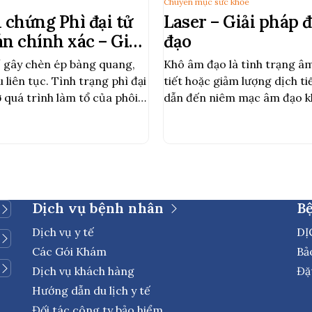
Chuyên mục sức khỏe
 chứng Phì đại tử
Laser – Giải pháp đ
n chính xác – Giải
đạo
âu
hể gây chèn ép bàng quang,
Khô âm đạo là tình trạng âm
 liên tục. Tình trạng phì đại
tiết hoặc giảm lượng dịch ti
 quá trình làm tổ của phôi
dẫn đến niêm mạc âm đạo k
ến sự phát triển bình
Dịch vụ bệnh nhân
B
Dịch vụ y tế
DỊ
Các Gói Khám
Bả
Dịch vụ khách hàng
Đặ
Hướng dẫn du lịch y tế
Đối tác công ty bảo hiểm