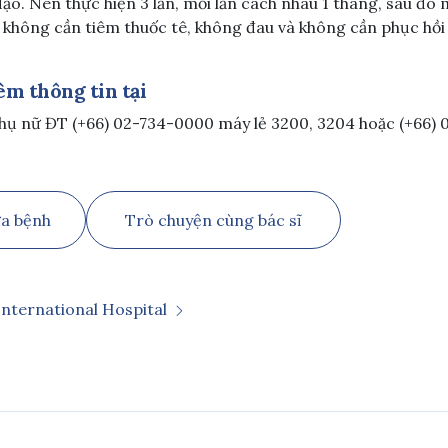
ạo. Nên thực hiện 3 lần, mỗi lần cách nhau 1 tháng, sau đó m
, không cần tiêm thuốc tê, không đau và không cần phục hồi
êm thông tin tại
hụ nữ ĐT (+66) 02-734-0000 máy lẻ 3200, 3204 hoặc (+66) 
ữa bệnh
Trò chuyện cùng bác sĩ
International Hospital