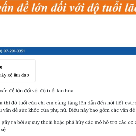
s
hảy xệ âm đạo
ấn đề lớn đối với độ tuổi lão hóa
a thì độ tuổi của chị em càng tăng lên dẫn đến nội tiết est
 vấn đề sức khỏe của phụ nữ. Điều này bao gồm các vấn đề 
 gây ra bởi sự suy thoái hoặc phá hủy các mô hỗ trợ các cơ
y xệ