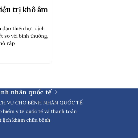
iều trị khô âm
 đạo thiếu hụt dịch
ết so với bình thường,
hô ráp
ệnh nhân quốc tế
CH VỤ CHO BỆNH NHÂN QUỐC TẾ
o hiểm y tế quốc tế và thanh toán
t lịch khám chữa bệnh