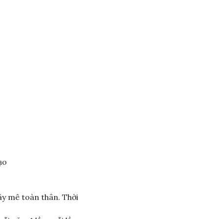
ạo
ây mê toàn thân. Thời