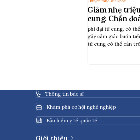
Chuyên mục sức khỏe
Giảm nhẹ triệu
cung: Chẩn đoá
pháp chuyên s
phì đại tử cung, có t
gây cảm giác buồn tiểu
tử cung có thể cản trở
thai hoặc ảnh hưởng đ
thường của thai kỳ
Thông tin bác sĩ
Khám phá cơ hội nghề nghiệp
Bảo hiểm y tế quốc tế
Giới thiệu