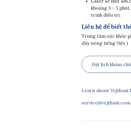
Laser se khít âm đ
khoảng 3 – 5 phút
trình điều trị.
Liên hệ để biết th
Trung tâm sức khỏe p
dây nóng tiếng Việt )
Đặt lịch khám ch
Learn about Vejthani 
service@vejthani.com