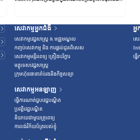
មហារីកដែលមនុស្សបានជួបប្រទះ។ ការយល់ដឹងអំពីជំងឺនេះគឺ
ចាំបាច់សម្រាប់អ្នកជំងឺដែលស្វែងរកទាំងការព្យាបាលនិងការ
នក
ការពារ។ ដូច្នេះតើអ្វីជាភាពខុសគ្នារវាងជំងឺមហារីកពោះវៀននិង
សេវាកម្មអ្នកជំងឺ
អ្ន
ពោះវៀនធំ(Colon cancer vs. Colorectal cancer)?
ជំងឺមហារីកពោះវៀន(Colon cancer)គឺជាជំងឺសាហាវដែល
សេវាកម្មវេជ្ជសាស្រ្ត & មជ្ឈមណ្ឌល
សេវ
ចាប់ផ្តើមពីពោះវៀនតូចឬពោះវៀនធំ។ ពោះវៀនធំគឺជាសរីរាង្គ
កញ្ចប់សេវាកម្ម និង ការផ្តល់ជូនពិសេស
In
ដែលមានរាងដូចបំពង់វែងនៅជិតចុងបញ្ចប់នៃប្រព័ន្ធរំលាយ
សេវាកម្មមន្ទីរពេទ្យ គ្រឿងបរិក្ខារ
ធ្វ
អាហារ។ បន្ទាប់ពីអាហារឆ្លងកាត់ក្រពះនិងពោះវៀនតូច
មគ្គុទេសវេជ្ជសាស្ត្រ
ក្រុមហ៊ុនធានារ៉ាប់រងនិងកិច្ចសន្យា
សេវាកម្មអនឡាញ
ធ្វើការណាត់ជួបវេជ្ជបណ្ឌិត
ប្រវត្តិវេជ្ជបណ្ឌិត
និយាយជាមួយគ្រូពេទ្យ
ការបង់វិក័យប័ត្ររបស់ខ្ញុំ