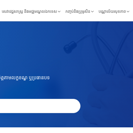
សេវាវេជ្ជសាស្ត្រ និងមជ្ឈមណ្ឌលឯកទេស
កញ្ចប់និងប្រូមូសិន
បណ្ណាល័យសុខភាព
កចិត្តតាមលក្ខខណ្ឌ ឬប្រធានបទ