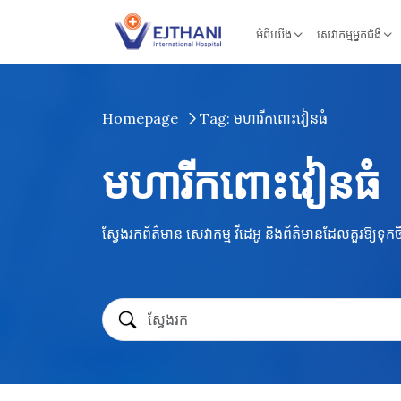
Skip to content
អំពីយើង
សេវាកម្មអ្នកជំងឺ
Homepage
Tag: មហារីកពោះវៀនធំ
មហារីកពោះវៀនធំ
ស្វែងរកព័ត៌មាន សេវាកម្ម វីដេអូ និងព័ត៌មានដែលគួរឱ្យទុ