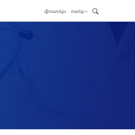
ធ្វើការណាត់ជួប
ភាសាខ្មែរ