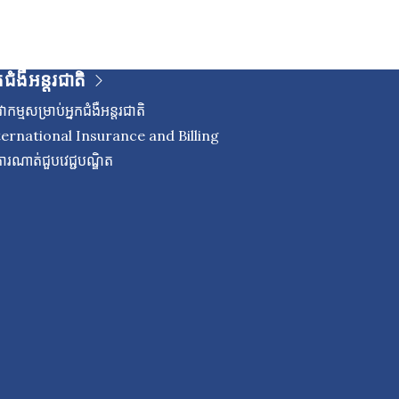
កជំងឺអន្តរជាតិ
ាកម្មសម្រាប់អ្នកជំងឺអន្តរជាតិ
ternational Insurance and Billing
ើការណាត់ជួបវេជ្ជបណ្ឌិត