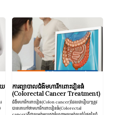
័យ
ការព្យាបាលជំងឺមហារីកពោះវៀនធំ
(Colorectal Cancer Treatment)
ារ
ជំងឺមហារីកពោះវៀន(Colon cancer)ដែលជារឿយៗត្រូវ
ប
បានគេហៅថាមហារីកពោះវៀនធំ(Colorectal
cancer)គឺជាទម្រង់មួយក្នុងចំណោមទម្រង់ទូទៅបំផុតនៃជំងឺ