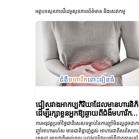
អត្ថបទសុខភាព
វីដេអូសុខភាព
ព័ត៌មាន និងសេវាកម្ម
ជៀសវាងអាកប្បកិរិយាដែលមានហារនិភ
ដើម្បីរក្សាខ្លួនអ្នកឱ្យឆ្ងាយពីជំងឺមហារីក
ពោះវៀនធំ – Keep Away from
ការអនុវត្តប្រចាំថ្ងៃជាពិសេសទម្លាប់នៃការញ៉ាំមិនល្អដូចជាក
Colorectal Cancer
ញ៉ាំអាហាររហ័ស មានជាតិខ្លាញ់ខ្ពស់ អាហារជាតិសរសៃទា
ភេសជ្ជៈមានជាតិអាល់កុល ឬជក់បារីជាប្រចាំគឺជាកត្តាទូទៅ