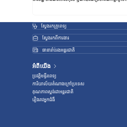
ដែលនាំឱ្យមានការវិវត្តទៅជាជំងឺមហារីកពោះវៀនធំ។
(Colorectal cancer) អ្នកភាគច្រើនបានដឹងពីអាកប្ប
កិរិយាមិនល្អទាំងនេះរួចហើយប៉ុន្តែនៅតែបន្តធ្វើដូច្នេះព្រោះអ្
ស្វែងរកគ្រូពេទ្យ
គិតថាអ្នកនៅឆ្ងាយពីជំងឺមហារីក។
ស្វែងរកពីការងារ
ធានារ៉ាប់រងអន្តរជាតិ
អំពីយើង
ប្រវត្តិមន្ទីរពេទ្យ
ការិយាល័យតំណាងក្រៅប្រទេស
គុណភាពស្តង់ដាអន្តរជាតិ
រឿងរាវអ្នកជំងឺ