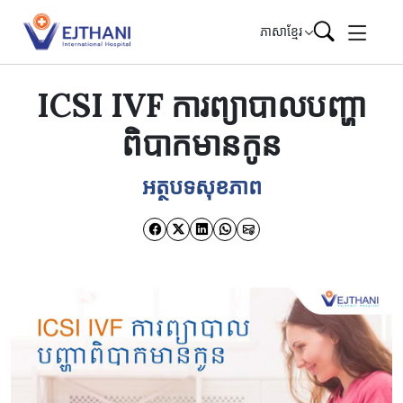
Skip to content
ភាសាខ្មែរ
ICSI IVF ការព្យាបាលបញ្ហា
ពិបាកមានកូន
អត្ថបទសុខភាព