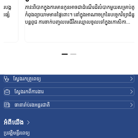
ភាវះពិបាកក្នុងការមានកូនអាចជាដំណើរដ៏លំបាកមួយសម្រាប់គូស្នេហ៍ដែល
កំពុងព្យាយាមមានផ្ទៃពោះ។ នៅក្នុងអាណាចក្រនៃបច្ចេកវិទ្យាជំនួយការ
បន្តពូជ ការចាក់បញ្ចូលមេជីវិតឈ្មោលចូលទៅក្នុងកោសិកា
cytoplasmic (ICSI)
ស្វែងរកគ្រូពេទ្យ
ស្វែងរកពីការងារ
ធានារ៉ាប់រងអន្តរជាតិ
អំពីយើង
ប្រវត្តិមន្ទីរពេទ្យ