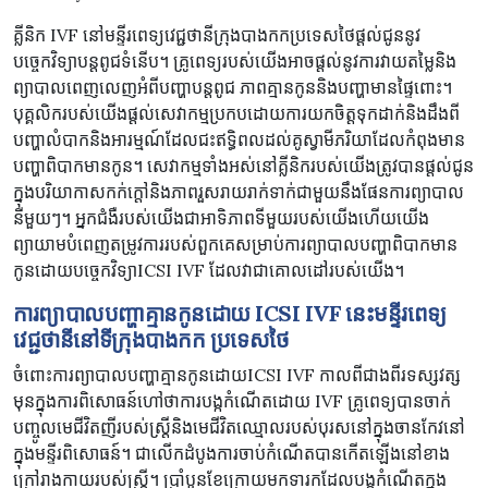
គ្លីនិក IVF នៅមន្ទីរពេទ្យវេជ្ជថានីក្រុងបាងកកប្រទេសថៃផ្តល់ជូននូវ
បច្ចេកវិទ្យាបន្តពូជទំនើប។ គ្រូពេទ្យរបស់យើងអាចផ្តល់នូវការវាយតម្លៃនិង
ព្យាបាលពេញលេញអំពីបញ្ហាបន្តពូជ ភាពគ្មានកូននិងបញ្ហាមានផ្ទៃពោះ។
បុគ្គលិករបស់យើងផ្តល់សេវាកម្មប្រកបដោយការយកចិត្តទុកដាក់និងដឹងពី
បញ្ហាលំបាកនិងអារម្មណ៍ដែលជះឥទ្ធិពលដល់គូស្វាមីភរិយាដែលកំពុងមាន
បញ្ហាពិបាកមានកូន។ សេវាកម្មទាំងអស់នៅគ្លីនិករបស់យើងត្រូវបានផ្តល់ជូន
ក្នុងបរិយាកាសកក់ក្តៅនិងភាពរួសរាយរាក់ទាក់ជាមួយនឹងផែនការព្យាបាល
នីមួយៗ។ អ្នកជំងឺរបស់យើងជាអាទិភាពទីមួយរបស់យើងហើយយើង
ព្យាយាមបំពេញតម្រូវការរបស់ពួកគេសម្រាប់ការព្យាបាលបញ្ហាពិបាកមាន
កូនដោយបច្ចេកវិទ្យាICSI IVF ដែលវាជាគោលដៅរបស់យើង។
ការព្យាបាលបញ្ហាគ្មានកូនដោយ ICSI IVF នេះមន្ទីរពេទ្យ
វេជ្ជថានីនៅទីក្រុងបាងកក ប្រទេសថៃ
ចំពោះការព្យាបាលបញ្ហាគ្មានកូនដោយICSI IVF កាលពីជាងពីរទស្សវត្ស
មុនក្នុងការពិសោធន៍ហៅថាការបង្កកំណើតដោយ IVF គ្រូពេទ្យបានចាក់
បញ្ចូលមេជីវិតញីរបស់ស្ត្រីនិងមេជីវិតឈ្មោលរបស់បុរសនៅក្នុងចានកែវនៅ
ក្នុងមន្ទីរពិសោធន៍។ ជាលើកដំបូងការចាប់កំណើតបានកើតឡើងនៅខាង
ក្រៅរាងកាយរបស់ស្ត្រី។ ប្រាំបួនខែក្រោយមកទារកដែលបង្កកំណើតក្នុង