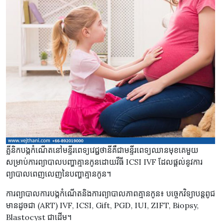
គ្លីនិកបង្កកំណើតនៅមន្ទីរពេទ្យវេជ្ជថានីគឺជាមន្ទីរពេទ្យឈានមុខគេមួយ
សម្រាប់ការព្យាបាលបញ្ហាគ្មានកូនដោយវីធី ICSI IVF ដែលផ្តល់នូវការ
ព្យាបាលពេញលេញនៃបញ្ហាគ្មានកូន។
ការព្យាបាលការបង្កកំណើតនិងការព្យាបាលភាពគ្មានកូន៖ បច្ចេកវិទ្យាបន្តពូជ
មានដូចជា (ART) IVF, ICSI, Gift, PGD, IUI, ZIFT, Biopsy,
Blastocyst ជាដើម។