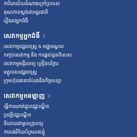
ការិយាល័យតំណាងក្រៅប្រទេស
គុណភាពស្តង់ដាអន្តរជាតិ
រឿងរាវអ្នកជំងឺ
សេវាកម្មអ្នកជំងឺ
សេវាកម្មវេជ្ជសាស្រ្ត & មជ្ឈមណ្ឌល
កញ្ចប់សេវាកម្ម និង ការផ្តល់ជូនពិសេស
សេវាកម្មមន្ទីរពេទ្យ គ្រឿងបរិក្ខារ
មគ្គុទេសវេជ្ជសាស្ត្រ
ក្រុមហ៊ុនធានារ៉ាប់រងនិងកិច្ចសន្យា
សេវាកម្មអនឡាញ
ធ្វើការណាត់ជួបវេជ្ជបណ្ឌិត
ប្រវត្តិវេជ្ជបណ្ឌិត
និយាយជាមួយគ្រូពេទ្យ
ការបង់វិក័យប័ត្ររបស់ខ្ញុំ