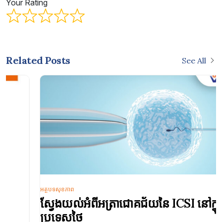
Your Rating
Related Posts
See All
អត្ថបទសុខភាព
ស្វែងយល់អំពីអត្រាជោគជ័យនៃ ICSI នៅក្នុង
ប្រទេសថៃ