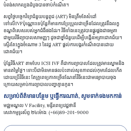
បំពង់សាកល្បងដំបូងបានចាប់កំណើត។
សព្វថ្ងៃបច្ចេកវិទ្យាជំនួយបន្តពូជ (ART) មិនត្រឹមតែសំដៅ
ទៅលើIVFប៉ុណ្ណោះទេប៉ុន្តែក៏មានការប្រែប្រួលជាច្រើនដែលត្រូវនឹងលក្ខ
ខណ្ឌពិសេសរបស់អ្នកជំងឺផងដែរ។ វិធីទាំងនេះត្រូវបានផ្គូរផ្គងជាធម្មតា
ជាមួយវិធីព្យាបាលសាមញ្ញៗ ដូចជាថ្នាំជំនួយដើម្បីបង្កើនអត្រាជោគជ័យ។
ស្ទើរតែ1ក្នុងចំណោម 3 នៃវដ្ត ART ផ្តល់ការបង្ករកំណើតបានដោយ
ជោគជ័យ។
ប៉ុន្តែវិធីART តាមបែប ICSI IVF គឺជាការព្យាបាលដែលត្រូវមានស្នាមនិង
មានតម្លៃថ្លៃ។ ទោះបីជាមិនមានផលប៉ះពាល់សុខភាពដល់កុមារដែលកើត
ដោយប្រើវិធីនេះ តែគ្រូពេទ្យភាគច្រើនណែនាំវីធីនេះជាមធ្យោបាយចុង
ក្រោយសម្រាប់ការព្យាបាលបញ្ហាគ្មានកូន។
សម្រាប់ព័ត៌មានបន្ថែម ឬធ្វើការណាត់, សូមទាក់ទងមកកាន់
មជ្ឈមណ្ឌល V Facility, មន្ទីរពេទ្យវេជ្ជថានី
សេវាកម្មទូរស័ព្ទ ២៤ម៉ោង: (+66)89-201-9000