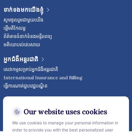
ទាក់ទងមកយើងខ្ញុំ
សូមចូលរួមជាមួយយើង
ផ្ញើមតិកែលម្អ
ព័ត៌មានទំនាក់ទំនងមន្ទីរពេទ្យ
មតិយោបល់វេបសាយ
អ្នកជំងឺអន្តរជាតិ
សេវាកម្មសម្រាប់អ្នកជំងឺអន្តរជាតិ
International Insurance and Billing
ធ្វើការណាត់ជួបវេជ្ជបណ្ឌិត
Follow Vejthani International
Hospital
Our website uses cookies
We use cookies to manage your personal information in
order to provide you with the best personalized user