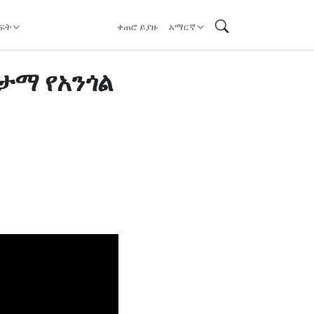
ፍት
ቀጠሮ ይያዙ
አማርኛ
ታማ የአንጎል