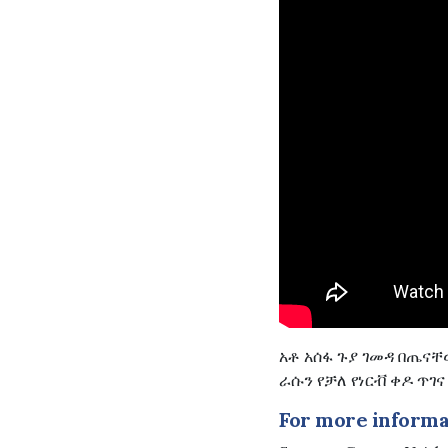
አቶ አሰፋ ጉያ ገመዳ በጤናቸ
ራሱን የቻለ የነርቭ ቀዶ ጥ
For more informat