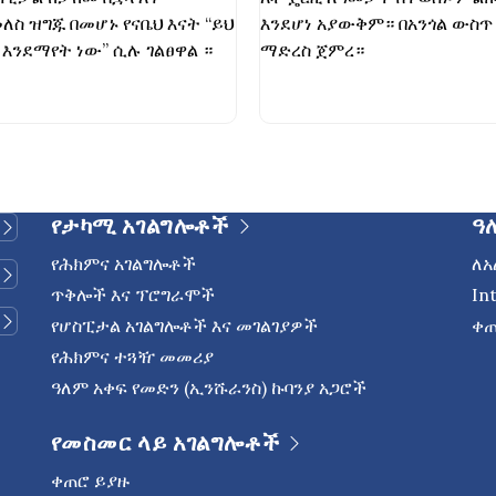
ስ ዝግጁ በመሆኑ የናቤህ እናት “ይህ
እንደሆነ አያውቅም። በአንጎል ውስጥ
እንደማየት ነው” ሲሉ ገልፀዋል ።
ማድረስ ጀምረ።
የታካሚ አገልግሎቶች
ዓ
የሕክምና አገልግሎቶች
ለአ
ጥቅሎች እና ፕሮግራሞች
In
የሆስፒታል አገልግሎቶች እና መገልገያዎች
ቀጠ
የሕክምና ተጓዥ መመሪያ
ዓለም አቀፍ የመድን (ኢንሹራንስ) ኩባንያ አጋሮች
የመስመር ላይ አገልግሎቶች
ቀጠሮ ይያዙ