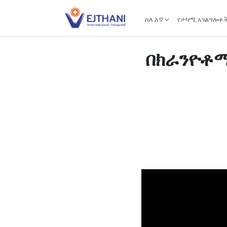
Skip to content
ስለ እኛ
የታካሚ አገልግሎቶ
በክራንዮቶሚ