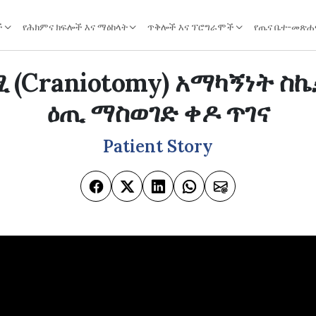
ች
የሕክምና ክፍሎች እና ማዕከላት
ጥቅሎች እና ፕሮግራሞች
የጤና ቤተ-መጽሐ
 (Craniotomy) አማካኝነት ስኬ
ዕጢ ማስወገድ ቀዶ ጥገና
Patient Story