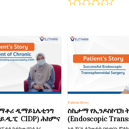
Patient Story
ላማቶሪ ዲማይኒሌቲንግ
ስኬታማ የኢንዶስኮፒክ 
ይ.ዲ.ፒ CIDP) ሕክምና
(Endoscopic Trans
ቀዶ ጥገና
ስፒታል ከታከመ በኋላ እና
አቶ ጄርዚ ለዓመታት በተወሰኑ ምልክ