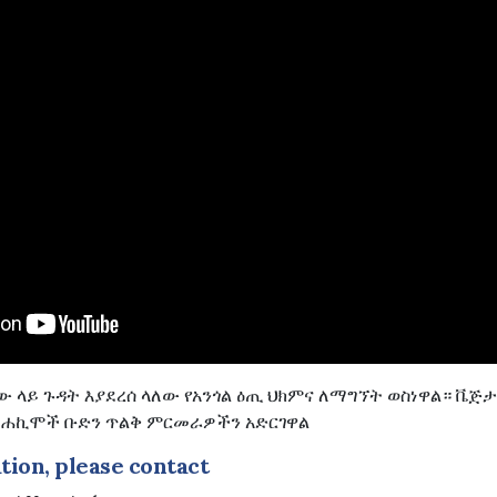
ው ላይ ጉዳት እያደረሰ ላለው የአንጎል ዕጢ ህክምና ለማግኘት ወስነዋል። ቬጅ
ገና ሐኪሞች ቡድን ጥልቅ ምርመራዎችን አድርገዋል
ion, please contact