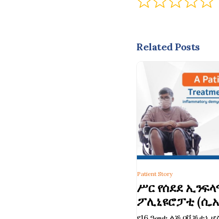
Related Posts
Patient Story
ሥር የሰደደ ኢንፍ
ፖሊኒዩሮፓቲ (ሲ.አ
የ16 ዓመቱ ልጅ በቬጅታኒ ሆ