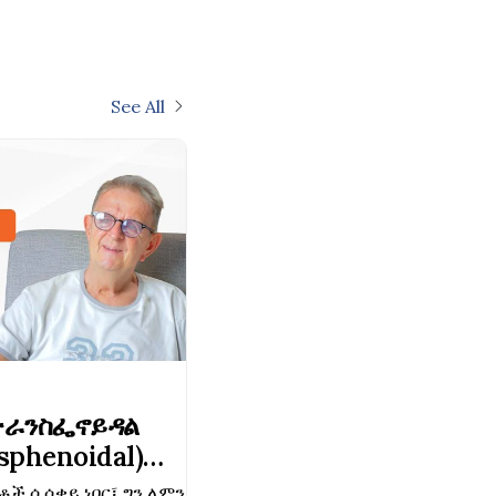
See All
ትራንስፌኖይዳል
sphenoidal)
ቶች ሲሰቃይ ነበር፤ ግን ለምን