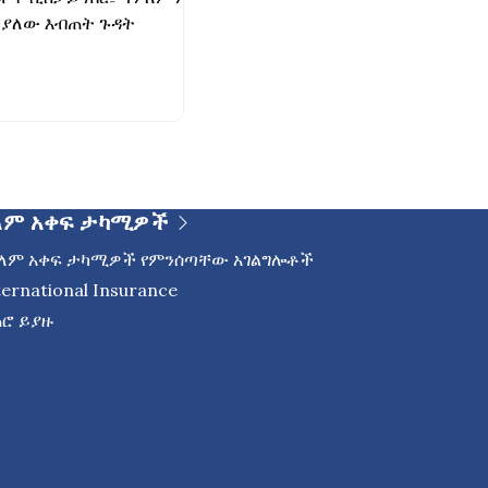
 ያለው እብጠት ጉዳት
ለም አቀፍ ታካሚዎች
ለም አቀፍ ታካሚዎች የምንሰጣቸው አገልግሎቶች
ternational Insurance
ሮ ይያዙ