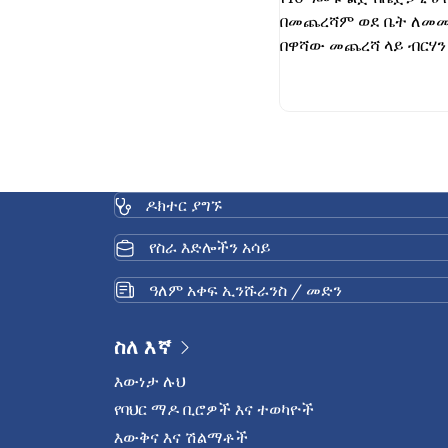
በመጨረሻም ወደ ቤት ለመመለ
በዋሻው መጨረሻ ላይ ብርሃን 
ዶክተር ያግኙ
የስራ እድሎችን አሳይ
ዓለም አቀፍ ኢንሹራንስ / መድን
ስለ እኛ
እውነታ ሉህ
የባህር ማዶ ቢሮዎች እና ተወካዮች
እውቅና እና ሽልማቶች