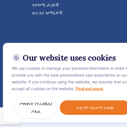
የታካሚ ታሪኮች
ዜና እና ዝማኔዎች
Our website uses cookies
We use cookies to manage your personal information in order 
provide you with the best personalized user experience on ou
ቬጅታኒ ኢንተርናሽናል ሆስፒታል
website. If you continue using the website, we assume that y
accept all cookies on the website.
Find out more.
የግላዊነት (ፕራይቬሲ)
ሁሉንም ኩኪዎች ተቀበል
ፖሊሲ
የድረ-ገጽ ካርታ
የግላዊነት (ፕራይቬሲ) ፖሊሲ
የኩኪ ፖሊ
© Vejthani International Hospital | JCI Acc