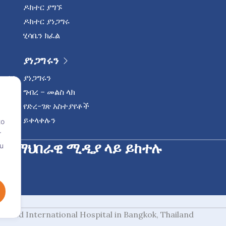
ዶክተር ያግኙ
ዶክተር ያነጋግሩ
ሂሳቤን ክፈል
ያነጋግሩን
ያነጋግሩን
ግብረ – መልስ ላክ
የድረ-ገጽ አስተያየቶች
ይቀላቀሉን
to
r
ን በማህበራዊ ሚዲያ ላይ ይከተሉ
ou
ሲ
redited International Hospital in Bangkok, Thailand