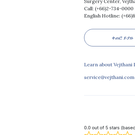
Surgery Center, Vejth
Call: (+66)2-734-0000 
English Hotline: (+66
ቀጠሮ ይያዙ
Learn about Vejthani 
service@vejthani.com
0.0 out of 5 stars (base