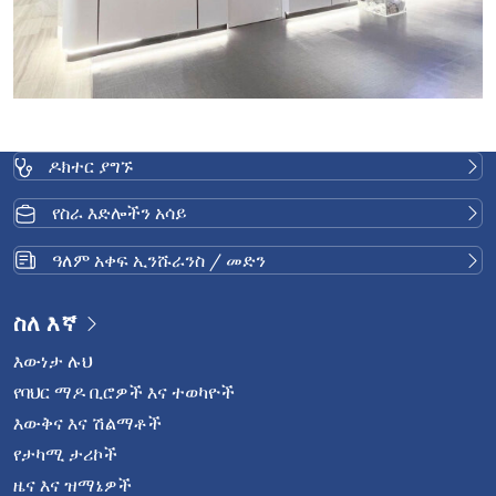
ዶክተር ያግኙ
የስራ እድሎችን አሳይ
ዓለም አቀፍ ኢንሹራንስ / መድን
ስለ እኛ
እውነታ ሉህ
የባህር ማዶ ቢሮዎች እና ተወካዮች
እውቅና እና ሽልማቶች
የታካሚ ታሪኮች
ዜና እና ዝማኔዎች