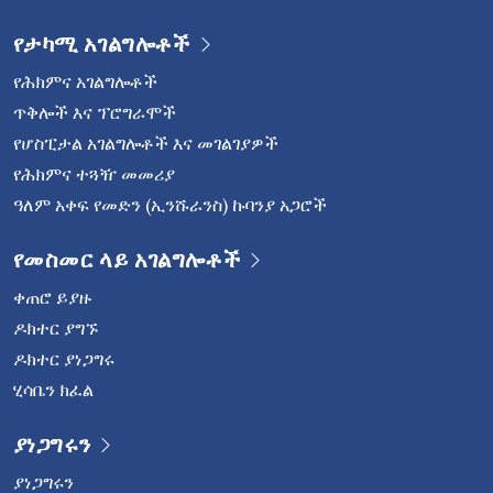
የታካሚ አገልግሎቶች
የሕክምና አገልግሎቶች
ጥቅሎች እና ፕሮግራሞች
የሆስፒታል አገልግሎቶች እና መገልገያዎች
የሕክምና ተጓዥ መመሪያ
ዓለም አቀፍ የመድን (ኢንሹራንስ) ኩባንያ አጋሮች
የመስመር ላይ አገልግሎቶች
ቀጠሮ ይያዙ
ዶክተር ያግኙ
ዶክተር ያነጋግሩ
ሂሳቤን ክፈል
ያነጋግሩን
ያነጋግሩን