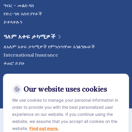
ግብረ – መልስ ላክ
የድረ-ገጽ አስተያየቶች
ይቀላቀሉን
ዓለም አቀፍ ታካሚዎች
ለአለም አቀፍ ታካሚዎች የምንሰጣቸው አገልግሎቶች
International Insurance
ቀጠሮ ይያዙ
ቬጅታኒ ኢንተርናሽናል ሆስፒታልን በማህበራዊ
ሚዲያ ላይ ይከተሉ
Our website uses cookies
We use cookies to manage your personal information in
order to provide you with the best personalized user
የድረ-ገጽ ካርታ
experience on our website. If you continue using the
website, we assume that you accept all cookies on the
የግላዊነት (ፕራይቬሲ) ፖሊሲ
website.
Find out more.