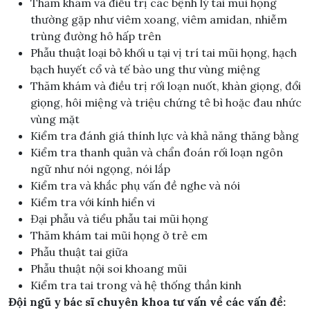
Thăm khám và điều trị các bệnh lý tai mũi họng
thường gặp như viêm xoang, viêm amidan, nhiễm
trùng đường hô hấp trên
Phẫu thuật loại bỏ khối u tại vị trí tai mũi họng, hạch
bạch huyết cổ và tế bào ung thư vùng miệng
Thăm khám và điều trị rối loạn nuốt, khàn giọng, đổi
giọng, hôi miệng và triệu chứng tê bì hoặc đau nhức
vùng mặt
Kiểm tra đánh giá thính lực và khả năng thăng bằng
Kiểm tra thanh quản và chẩn đoán rối loạn ngôn
ngữ như nói ngọng, nói lắp
Kiểm tra và khắc phụ vấn đề nghe và nói
Kiểm tra với kính hiển vi
Đại phẫu và tiểu phẫu tai mũi họng
Thăm khám tai mũi họng ở trẻ em
Phẫu thuật tai giữa
Phẫu thuật nội soi khoang mũi
Kiểm tra tai trong và hệ thống thần kinh
Đội ngũ y bác sĩ chuyên khoa tư vấn về các vấn đề: