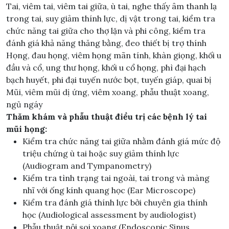
Tai, viêm tai, viêm tai giữa, ù tai, nghe thấy âm thanh lạ
trong tai, suy giảm thính lực, dị vật trong tai, kiểm tra
chức năng tai giữa cho thợ lặn và phi công, kiểm tra
đánh giá khả năng thăng bằng, đeo thiết bị trợ thính
Họng, đau họng, viêm họng mãn tính, khàn giọng, khối u
đầu và cổ, ung thư họng, khối u cổ họng, phì đại hạch
bạch huyết, phi đại tuyến nước bọt, tuyến giáp, quai bị
Mũi, viêm mũi dị ứng, viêm xoang, phẫu thuật xoang,
ngủ ngáy
Thăm khám và phẫu thuật điều trị các bệnh lý tai
mũi họng:
Kiểm tra chức năng tai giữa nhằm đánh giá mức độ
triệu chứng ù tai hoặc suy giảm thính lực
(Audiogram and Tympanometry)
Kiểm tra tình trạng tai ngoài, tai trong và màng
nhĩ với ống kính quang học (Ear Microscope)
Kiểm tra đánh giá thính lực bởi chuyên gia thính
học (Audiological assessment by audiologist)
Phẫu thuật nội soi xoang (Endoscopic Sinus