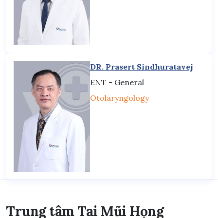
DR. Prasert Sindhuratavej
ENT - General
Otolaryngology
Trung tâm Tai Mũi Họng