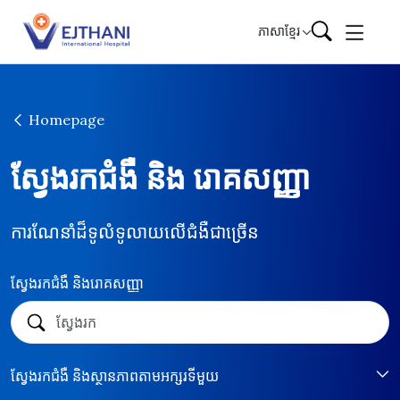
Skip to content
ភាសាខ្មែរ
Homepage
ស្វែងរកជំងឺ និង រោគសញ្ញា
ការណែនាំដ៏ទូលំទូលាយលើជំងឺជាច្រើន
ស្វែងរកជំងឺ និងរោគសញ្ញា
ស្វែងរកជំងឺ និងស្ថានភាពតាមអក្សរទីមួយ