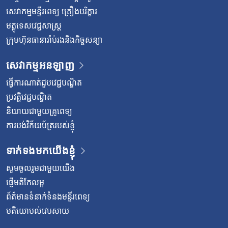
សេវាកម្មមន្ទីរពេទ្យ គ្រឿងបរិក្ខារ
មគ្គុទេសវេជ្ជសាស្ត្រ
ក្រុមហ៊ុនធានារ៉ាប់រងនិងកិច្ចសន្យា
សេវាកម្មអនឡាញ
ធ្វើការណាត់ជួបវេជ្ជបណ្ឌិត
ប្រវត្តិវេជ្ជបណ្ឌិត
និយាយជាមួយគ្រូពេទ្យ
ការបង់វិក័យប័ត្ររបស់ខ្ញុំ
ទាក់ទងមកយើងខ្ញុំ
សូមចូលរួមជាមួយយើង
ផ្ញើមតិកែលម្អ
ព័ត៌មានទំនាក់ទំនងមន្ទីរពេទ្យ
មតិយោបល់វេបសាយ