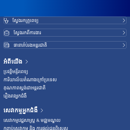
ស្វែងរកគ្រូពេទ្យ
ស្វែងរកពីការងារ
ធានារ៉ាប់រងអន្តរជាតិ
អំពីយើង
ប្រវត្តិមន្ទីរពេទ្យ
ការិយាល័យតំណាងក្រៅប្រទេស
គុណភាពស្តង់ដាអន្តរជាតិ
រឿងរាវអ្នកជំងឺ
សេវាកម្មអ្នកជំងឺ
សេវាកម្មវេជ្ជសាស្រ្ត & មជ្ឈមណ្ឌល
កញ្ចប់សេវាកម្ម និង ការផ្តល់ជូនពិសេស