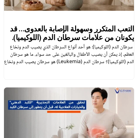
التعب المتكرر وسهولة الإصابة بالعدوى… قد
يكونان من علامات سرطان الدم (اللوكيميا).
سرطان الدم (اللوكيميا): هو أحد أنواع السرطان الذي يصيب الدم ونخاع
العظم، إذ يمكن أن يصيب الأطفال والبالغين على حد سواء. ما هو سرطان
الدم (اللوكيميا)؟ سرطان الدم (Leukemia) هو سرطان يصيب الدم ونخاع
العظم، إذ ينتج عن خلل في الخلايا الجذعية المكوِّنة للدم، مما يؤدي إلى
إنتاج أعداد كبيرة من خلايا الدم البيضاء غير […]