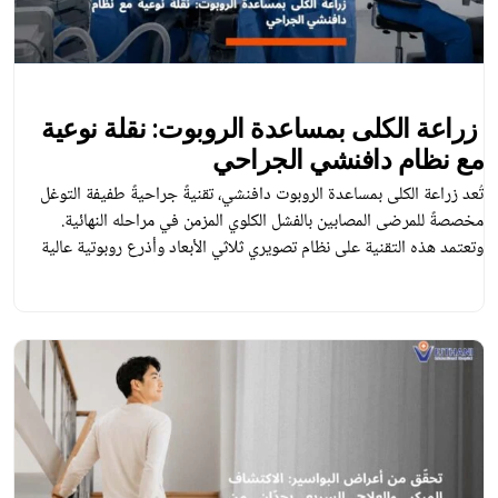
زراعة الكلى بمساعدة الروبوت: نقلة نوعية
مع نظام دافنشي الجراحي
تُعد زراعة الكلى بمساعدة الروبوت دافنشي، تقنيةً جراحيةً طفيفة التوغل
مخصصةً للمرضى المصابين بالفشل الكلوي المزمن في مراحله النهائية.
وتعتمد هذه التقنية على نظام تصويري ثلاثي الأبعاد وأذرع روبوتية عالية
الدقة، مما يمكّن الجرّاح من إجراء العملية بدقة عالية للغاية ، ويُقلّل من ضرر
الأنسجة المحيطة، ويساعد أيضًا على تسريع فترة التعافي. وعند نجاح عملية
[…]