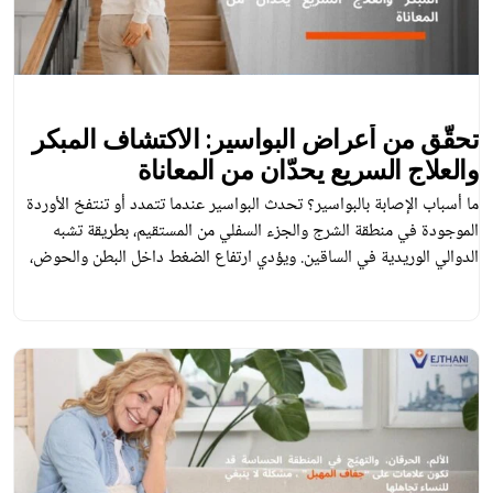
تحقّق من أعراض البواسير: الاكتشاف المبكر
والعلاج السريع يحدّان من المعاناة
ما أسباب الإصابة بالبواسير؟ تحدث البواسير عندما تتمدد أو تنتفخ الأوردة
الموجودة في منطقة الشرج والجزء السفلي من المستقيم، بطريقة تشبه
الدوالي الوريدية في الساقين. ويؤدي ارتفاع الضغط داخل البطن والحوض،
مثل: الضغط المتكرر أثناء التبرز أو استمراره لفترة طويلة، إلى ضعف جدران
الأوعية الدموية، مما يسبب ظهور البواسير. عوامل الخطر التي ينبغي
معرفتها أنواع […]