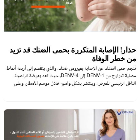
حذار! الإصابة المتكررة بحمى الضنك قد تزيد
من خطر الوفاة
تنجم حمى الضنك عن الإصابة بفيروس ضنك، والذي ينقسم إلى أربعة أنماط
مصلية تتراوح من DENV-1 إلى DENV-4، حيث تعد بعوضة الزاعجة
الناقل الرئيسي للمرض، وينتشر بشكل واسع خلال موسم الأمطار. وعلى
الرغم من أن العدوى الأولى غالبا ما تتجلى بأعراض طفيفة، إلا أن التعرض
لعدوى ثانوية بنمط مصلي مختلف، فإنه يحفز استجابة مناعية شديدة، […]