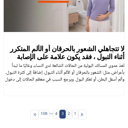
لا تتجاهلي الشعور بالحرقان أو الألم المتكرر
أثناء التبول ، فقد يكون علامة على الإصابة
بعدوى المسالك البولية
تُعدّ عدوى المسالك البولية من الحالات الشائعة لدى النساء، وغالبًا ما تبدأ
بأعراض، مثل: الشعور بالحرقان أو الألم أثناء التبول، إضافةً إلى كثرة التبول،
وألم أسفل البطن، أو تعكر البول. ويرجع السبب في معظم الحالات إلى دخول
البكتيريا إلى الجهاز البولي، حيث تكون النساء أكثر عرضة للإصابة مقارنة
بالرجال بسبب قصر الإحليل (مجرى البول) وقربه […]
…
108
4
3
2
1