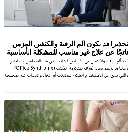
تحذير! قد يكون ألم الرقبة والكتفين المزمن
ناتجًا عن علاج غير مناسب للمشكلة الأساسية
يُعد ألم الرقبة والكتفين من الأعراض الشائعة لدى فئة الموظفين والعاملين،
وغالبًا ما يرتبط بحالة تُعرف بمتلازمة المكتب (Office Syndrome)،
والتي تنتج عن الاستخدام المتكرر للعضلات أو اتخاذ وضعيات غير صحيحة
لفترات طويلة. لذلك، فإن الرعاية الفعّالة يجب أن تبدأ بتقييم دقيق وشامل
للحالة، لفهم السبب الحقيقي للأعراض بشكل واضح، مما يساعد على وضع
خطة […]