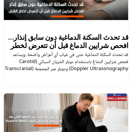
قد تحدث السكتة الدماغية دون سابق إنذار…
افحص شرايين الدماغ قبل أن تتعرض لخطر
الشلل
قد تحدث السكتة الدماغية حتى في غياب أي أعراض واضحة. ويساعد
فحص شرايين الدماغ باستخدام دوبلر الشريان السباتي (Carotid
Doppler Ultrasonography) ودوبلر عبر الجمجمة (Transcranial
Doppler Ultrasonography – TCD) على تقييم تدفق الدم في
الشرايين الرئيسية بالرقبة والشرايين داخل الدماغ، مما يمكّن الطبيب من
اكتشاف أي تغيرات قد تزيد من خطر الإصابة بالسكتة الدماغية، ووضع […]