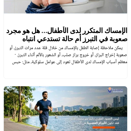
الإمساك المتكرر لدى الأطفال… هل هو مجرد
صعوبة في التبرز أم حالة تستدعي انتباه
الوالدين؟
يمكن ملاحظة إصابة الطفل بالإمساك من خلال قلة عدد مرات التبرز، أو
صعوبة إخراج البراز، أو خروج براز صلب، أو الشعور بالألم أثناء التبرز. ·
معظم أسباب الإمساك لدى الأطفال تعود إلى عوامل سلوكية، مثل: حبس
البراز، وقلة شرب الماء، وانخفاض تناول الأطعمة الغنية بالألياف، أو حدوث
تغيّر في الروتين اليومي. · […]