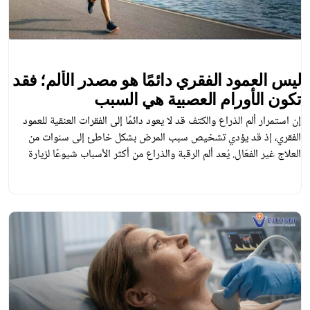
ليس العمود الفقري دائمًا هو مصدر الألم؛ فقد
تكون الأورام العصبية هي السبب
إن استمرار ألم الذراع والكتف قد لا يعود دائمًا إلى الفقرات العنقية للعمود
الفقري، إذ قد يؤدي تشخيص سبب المرض بشكل خاطئ إلى سنوات من
العلاج غير الفعّال. يُعد ألم الرقبة والذراع من أكثر الأسباب شيوعًا لزيارة
المرضى لاختصاصي العمود الفقري. وفي كثير من الحالات، يكون السبب هو
انضغاط أحد الأعصاب في العمود الفقري العنقي، […]