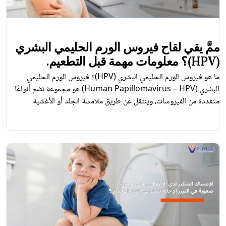
ممَّ يقي لقاح فيروس الورم الحليمي البشري
(HPV)؟ معلومات مهمة قبل التطعيم.
ما هو فيروس الورم الحليمي البشري (HPV)؟ فيروس الورم الحليمي
البشري (Human Papillomavirus – HPV) هو مجموعة تضم أنواعًا
متعددة من الفيروسات، وينتقل عن طريق ملامسة الجلد أو الأغشية
المخاطية المصابة، ويُعد الاتصال الجنسي من أكثر طرق انتقاله شيوعًا. قد
يتسبب هذا الفيروس في العديد من الحالات المرضية، بدءًا من الثآليل
التناسلية وصولًا إلى بعض […]