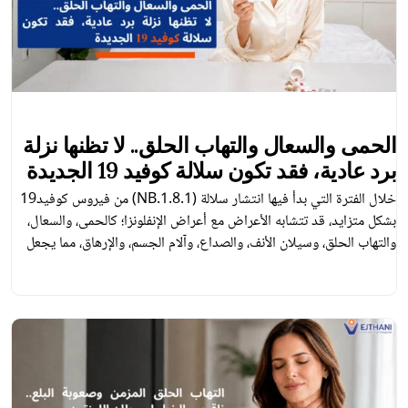
الحمى والسعال والتهاب الحلق.. لا تظنها نزلة
برد عادية، فقد تكون سلالة كوفيد 19 الجديدة
خلال الفترة التي بدأ فيها انتشار سلالة (NB.1.8.1) من فيروس كوفيد19
بشكل متزايد، قد تتشابه الأعراض مع أعراض الإنفلونزا؛ كالحمى، والسعال،
والتهاب الحلق، وسيلان الأنف، والصداع، وآلام الجسم، والإرهاق، مما يجعل
من الصعب التمييز بينها وبين أمراض الجهاز التنفسي الأخرى في حال
الاعتماد على الأعراض وحدها. ورغم أن البيانات الحالية لا تشير إلى أن هذه
[…]