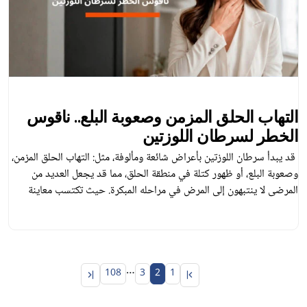
التهاب الحلق المزمن وصعوبة البلع.. ناقوس
الخطر لسرطان اللوزتين
قد يبدأ سرطان اللوزتين بأعراض شائعة ومألوفة، مثل: التهاب الحلق المزمن،
وصعوبة البلع، أو ظهور كتلة في منطقة الحلق، مما قد يجعل العديد من
المرضى لا ينتبهون إلى المرض في مراحله المبكرة. حيث تكتسب معاينة
الحالة وتقييم الأعراض من قبل الطبيب المختص أهمية بالغة في الوصول
إلى التشخيص الدقيق ووضع الخطة العلاجية المناسبة. ويعتمد اختيار […]
…
108
3
2
1