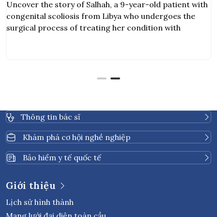
Scoliosis
Uncover the story of Salhah, a 9-year-old patient with
congenital scoliosis from Libya who undergoes the
surgical process of treating her condition with
Thông tin bác sĩ
Khám phá cơ hội nghề nghiệp
Bảo hiểm y tế quốc tế
Giới thiệu
Lịch sử hình thành
Mạng lưới đại diện toàn cầu