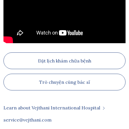
Đặt lịch khám chữa bệnh
Trò chuyện cùng bác sĩ
Learn about Vejthani International Hospital
service@vejthani.com