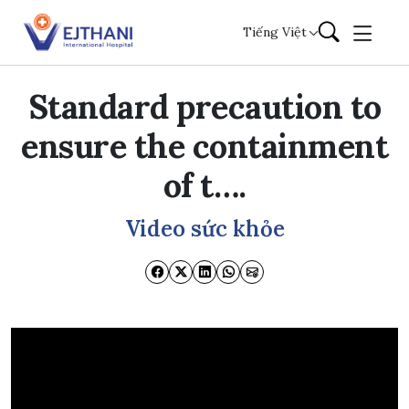
Skip to content
Tiếng Việt
Standard precaution to
ensure the containment
of t….
Video sức khỏe