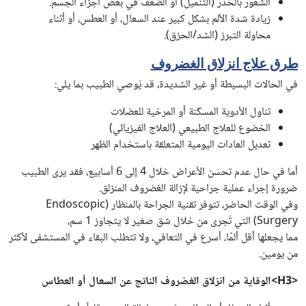
الشعور بالخدر (التنميل) أو الضعف في بعض أجزاء الجسم.
زيادة شدة الألم بشكل كبير عند السعال، أو العطس، أو أثناء
محاولة التبرز (الشد/الحزق).
طرق علاج انزلاق الغضروف
في الحالات البسيطة أو غير الشديدة، قد يُوصي الطبيب بما يلي:
تناول الأدوية المسكّنة أو المرخية للعضلات
الخضوع للعلاج الطبيعي (العلاج الفيزيائي)
تعديل العادات اليومية المتعلقة باستخدام الظهر
أما في حال عدم تحسّن الأعراض خلال 4 إلى 6 أسابيع، فقد يرى الطبيب
ضرورة إجراء عملية جراحية لإزالة الغضروف المنزلق.
وفي الوقت الحاضر، تتوفر تقنية الجراحة بالمنظار (Endoscopic
Surgery) التي تُجرى من خلال شق صغير لا يتجاوز 1 سم،
مما يجعلها أقل ألمًا، أسرع في التعافي، ولا تتطلب البقاء في المستشفى لأكثر
من يومين.
<H3>الوقاية من انزلاق الغضروف الناتج عن السعال أو العطاس