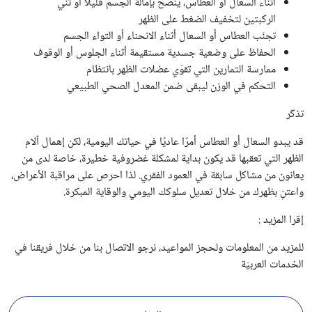
أثناء السعال أو العطاس، يُنصح بإمالة الجسم قليلًا أو ثني
الركبتين لتخفيف الضغط على الظهر
تجنّب العطاس أو السعال أثناء الانحناء أو التواء الجسم
الحفاظ على وضعية جسدية مستقيمة أثناء الجلوس أو الوقوف
ممارسة التمارين التي تقوّي عضلات الظهر بانتظام
التحكم في الوزن ليبقى ضمن المعدل الصحي الطبيعي
تذكّر
قد يبدو السعال أو العطاس أمرًا عاديًا في حياتك اليومية، لكن إهمال آلام
الظهر التي تعقبها قد يكون بداية لمشكلة غضروفية خطيرة، خاصة لدى من
يعانون من مشاكل سابقة في العمود الفقري. لذا احرص على مراقبة الأعراض،
واعتنِ بظهرك من خلال تعديل سلوكك اليومي والوقاية المبكرة.
إقرا المزيد :
للمزيد من المعلومات ولحجز المواعيد، نرجو الاتصال بنا من خلال فريقنا في
الخدمات العربيّة