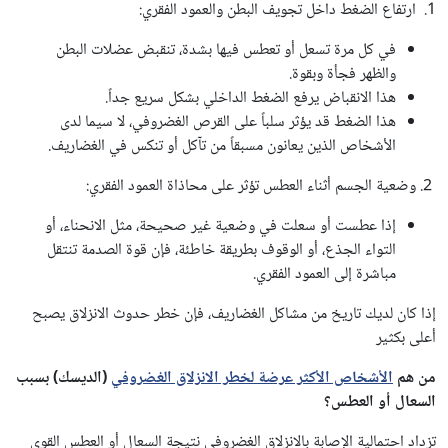
1. ارتفاع الضغط داخل تجويف البطن والعمود الفقري:
في كل مرة تسعل أو تعطس فيها بشدة، تنقبض عضلات البطن
والظهر فجأة وبقوة.
هذا الانقباض يرفع الضغط الداخلي بشكل سريع جداً.
هذا الضغط قد يؤثر سلباً على القرص الغضروفي، لا سيما لدى
الأشخاص الذين يعانون مسبقاً من تآكل أو تنكس في الغضاريف.
2. وضعية الجسم أثناء العطس تؤثر على محاذاة العمود الفقري:
إذا عطست أو سعلت في وضعية غير صحيحة، مثل الانحناء، أو
التواء الجذع، أو الوقوف بطريقة خاطئة، فإن قوة الصدمة تنتقل
مباشرة إلى العمود الفقري.
إذا كان لديك تاريخ من مشاكل الغضاريف، فإن خطر حدوث الانزلاق يصبح
أعلى بكثير
من هم
الأشخاص الأكثر عرضة لخطر الانزلاق الغضروفي
(الديسك) بسبب
السعال أو العطس؟
تزداد احتمالية الإصابة بالانزلاق الغضروفي نتيجة السعال أو العطس القوي