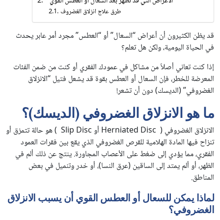
الأعراض التي قد تظهر بعد السعال أو العطس القوي
طرق علاج انزلاق الغضروف
قد يظن الكثيرون أن أعراض “السعال” أو “العطس” مجرد أمر عابر يحدث
في الحياة اليومية، ولكن هل تعلم؟
إذا كنت تعاني أصلاً من مشاكل في عمودك الفقري أو كنت من ضمن الفئات
المعرضة للخطر، فإن السعال أو العطس بقوة قد يشعل فتيل “الانزلاق
الغضروفي” (الديسك) دون أن تشعر!
ما هو الانزلاق الغضروفي (الديسك)؟
الانزلاق الغضروفي ( Herniated Disc أو Slip Disc ) هو حالة تتمزق أو
تنزاح فيها المادة الهلامية للقرص الغضروفي الذي يقع بين فقرات العمود
الفقري، مما يؤدي إلى ضغط على الأعصاب المجاورة. ينتج عن ذلك ألم في
الظهر، أو ألم يمتد إلى الساقين (عرق النسا)، أو خدر وتنميل في بعض
المناطق.
لماذا يمكن للسعال أو العطس القوي أن يسبب الانزلاق
الغضروفي؟