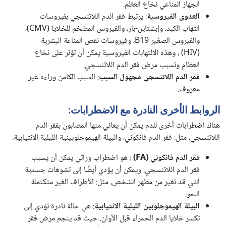
الجهاز المناعي نخاع العظم.
العدوى الفيروسية
: يرتبط فقر الدم اللاتنسجي بفيروسات
التهاب الكبد، وإبشتاين-بار، والفيروس المضخم للخلايا (CMV)،
والفيروس الصغير B19، وفيروسات نقص المناعة البشرية
(HIV) ، وهذه الالتهابات الفيروسية يمكن أن تؤثر على نخاع
العظام وتسبب مرض فقر الدم اللاتنسجي.
فقر الدم اللاتنسجي مجهول السبب
: السبب الكامن وراءه غير
معروف.
الروابط الأخرى النادرة مع الاضطرابات:
هناك اضطرابات أخرى للدم يمكن أن يعاني منها المصابون بفقر الدم
اللاتنسجي، مثل: فقر الدم فانكوني، والبيلة الهيموجلوبينية الليلية الانتيابية.
فقر الدم فانكوني (FA)
: هو اضطراب وراثي يمكن أن يسبب
فقر الدم اللاتنسجي. ويمكن أن يؤدي أيضًا إلى تشوهات جسدية
التي قد تغير من مظهر الشخص، مثل: الأطراف الغير متكتملة
النمو.
البيلة الهيموجلوبين الليلية الانتيابية
: هي حالة نادرة تؤدي إلى
تكسر خلايا الدم الحمراء قبل الأوان. حيث قد ينجم مرض فقر