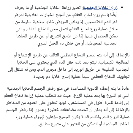
زرع الخلايا الجذعية
: تعتبر زراعة الخلايا الجذعية أو ما يعرف
أيضًا باسم زرع نخاع العظم، من أنجح الخيارات العلاجية لمرض
فقر الدم اللاتنسجي. إذ يتلقى المريض خلايا جذعية سليمة من
خلال عملية زرع نخاع العظم، لتحل محل النخاع التالف. والتي
يمكن الحصول عليها إمّا عن طريق التبرع، أو عن طريق الخلايا
الجذعية المحيطية، أو من خلال دم الحبل السري.
بالإضافة إلى أنه يتم تدمير النخاع العظمي التالف عن طريق الإشعاع أو
المعالجة الكيميائية. ليتم بعد ذلك حقن الدم الذي يحتوي على الخلايا
الجذعية السليمة عن طريق الوريد إلى داخل مجرى الدم، ومن ثم تنتقل إلى
تجاويف النخاع العظمي لتبدأ عملية إنتاج خلايا دم جديدة.
عادةً ما يتم إعطاء الأدوية للمساعدة في منع رفض الجسم للخلايا الجذعية
التي تم التبرع بها بعد عملية الزرع. حيث قد تتطلب عملية زراعة نخاع العظم
إلى إقامة لفترة أطول في المستشفى، كونها تنطوي على العديد من المخاطر.
بالإضافة إلى أنه يمكن أن تحدث مضاعفات خطيرة وعدوى إذا رفض الجسم
عملية الزرع تلك. ولذلك، قد لا يكون الجميع مؤهلين لإجراء عملية زرع
الخلايا الجذعية أو التمكن من العثور على متبرع مطابق.