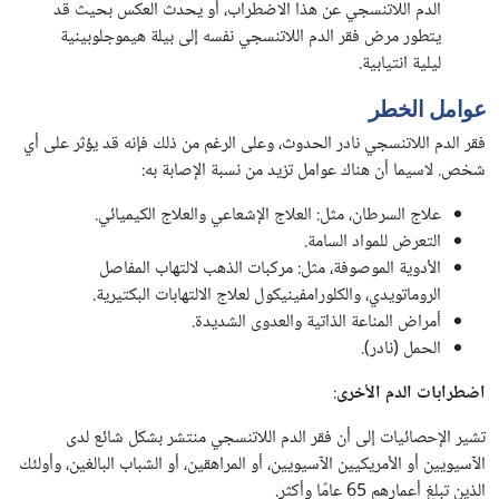
الدم اللاتنسجي عن هذا الاضطراب، أو يحدث العكس بحيث قد
يتطور مرض فقر الدم اللاتنسجي نفسه إلى بيلة هيموجلوبينية
ليلية انتيابية.
عوامل الخطر
فقر الدم اللاتنسجي نادر الحدوث، وعلى الرغم من ذلك فإنه قد يؤثر على أي
شخص. لاسيما أن هناك عوامل تزيد من نسبة الإصابة به:
علاج السرطان، مثل: العلاج الإشعاعي والعلاج الكيميائي.
التعرض للمواد السامة.
الأدوية الموصوفة، مثل: مركبات الذهب لالتهاب المفاصل
الروماتويدي، والكلورامفينيكول لعلاج الالتهابات البكتيرية.
أمراض المناعة الذاتية والعدوى الشديدة.
الحمل (نادر).
اضطرابات الدم الأخرى
:
تشير الإحصائيات إلى أن فقر الدم اللاتنسجي منتشر بشكل شائع لدى
الآسيويين أو الأمريكيين الآسيويين، أو المراهقين، أو الشباب البالغين، وأولئك
الذين تبلغ أعمارهم 65 عامًا وأكثر.