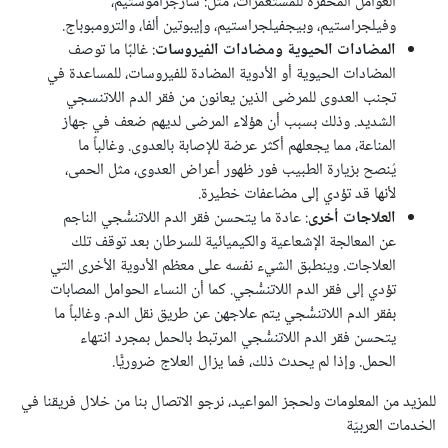
العوامل المُحفزة للمستعمرات، مثل: سارجراموستيم،
وفيلجراستيم، وبيجفيلجراستيم، وإيبوتين ألفا، والترومبوباج.
المضادات الحيوية ومضادات الفيروسات
: غالبًا ما توصف
المضادات الحيوية أو الأدوية المضادة للفيروسات، للمساعدة في
تجنب العدوى للمرضى الذين يعانون من فقر الدم اللاتنسجي
الشديد. وذلك بسبب أن هؤلاء المرضى لديهم ضعف في جهاز
المناعة، مما يجعلهم أكثر عرضة للإصابة بالعدوى. وغالباً ما
يُنصح بزيارة الطبيب فور ظهور أعراض العدوى، مثل الحمى،
لأنها قد تؤدي إلى مضاعفات خطيرة.
العلاجات
أخرى
: عادة ما يتحسن فقر الدم اللاتنسُّجي الناجم
عن المعالجة الإشعاعية والكيميائية للسرطان بعد توقف تلك
العلاجات. وينطبق الشيء نفسه على معظم الأدوية الأخرى التي
تؤدي إلى فقر الدم اللاتنسُّجي. كما أن النساء الحوامل المصابات
بفقر الدم اللاتنسُّجي يتم علاجهن عن طريق نقل الدم. وغالباً ما
يتحسن فقر الدم اللاتنسُّجي المرتبط بالحمل بمجرد انتهاء
الحمل. وإذا لم يحدث ذلك، فما يزال العلاج ضروريًّا.
للمزيد من المعلومات ولحجز المواعيد، نرجو الاتصال بنا من خلال فريقنا في
الخدمات العربيّة