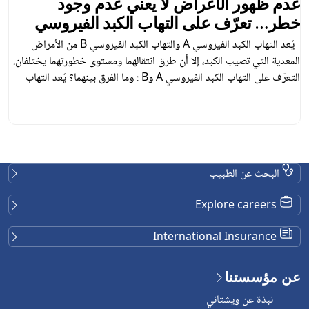
ا يعني عدم وجود
هل خمول الطفل وقلة
هاب الكبد الفيروسي
أعراض مرض عابرة، أ
مرض اليد والقدم وال
يُعد التهاب الكبد الفيروسي A والتهاب الكبد الفيروسي B من الأمراض
ما هو مرض اليد والقدم والفم؟ مر
طرق انتقالهما ومستوى خطورتهما يختلفان.
حادة شائعة لدى الأطفال الصغار، 
التعرّف على التهاب الكبد الفيروسي A وB : وما الفرق بينهما؟ يُعد التهاب
حيث تنتج معظم الحالات عن فيرو
الكبد الفيروسي A والتهاب الكبد الفيروسي B مرضين يسببهما نوعان
 يؤثران في الكبد، إلا أن […]
أعراض مرض اليد […]
البحث عن الطبيب
Explore careers
International Insurance
عن مؤسستنا
نبذة عن ويشتاني