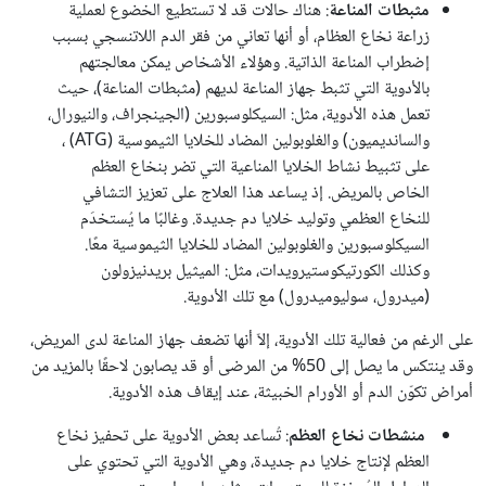
مثبطات
المناعة
: هناك حالات قد لا تستطيع الخضوع لعملية
زراعة نخاع العظام، أو أنها تعاني من فقر الدم اللاتنسجي بسبب
إضطراب المناعة الذاتية. وهؤلاء الأشخاص يمكن معالجتهم
بالأدوية التي تثبط جهاز المناعة لديهم (مثبطات المناعة)، حيث
تعمل هذه الأدوية، مثل: السيكلوسبورين (الجينجراف، والنيورال،
والسانديميون) والغلوبولين المضاد للخلايا الثيموسية (ATG) ،
على تثبيط نشاط الخلايا المناعية التي تضر بنخاع العظم
الخاص بالمريض. إذ يساعد هذا العلاج على تعزيز التشافي
للنخاع العظمي وتوليد خلايا دم جديدة. وغالبًا ما يُستخدَم
السيكلوسبورين والغلوبولين المضاد للخلايا الثيموسية معًا.
وكذلك الكورتيكوستيرويدات، مثل: الميثيل بريدنيزولون
(ميدرول، سوليوميدرول) مع تلك الأدوية.
على الرغم من فعالية تلك الأدوية، إلاّ أنها تضعف جهاز المناعة لدى المريض،
وقد ينتكس ما يصل إلى 50% من المرضى أو قد يصابون لاحقًا بالمزيد من
أمراض تكوّن الدم أو الأورام الخبيثة، عند إيقاف هذه الأدوية.
منشطات
نخاع
العظم
: تُساعد بعض الأدوية على تحفيز نخاع
العظم لإنتاج خلايا دم جديدة، وهي الأدوية التي تحتوي على