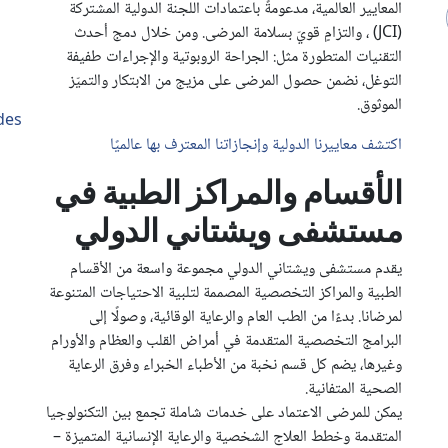
المعايير العالمية، مدعومةً باعتمادات اللجنة الدولية المشتركة
(JCI) ، والتزامٍ قويّ بسلامة المرضى. ومن خلال دمج أحدث
التقنيات المتطورة مثل: الجراحة الروبوتية والإجراءات طفيفة
التوغل، نضمن حصول المرضى على مزيج من الابتكار والتميّز
الموثوق.
des
اكتشف معاييرنا الدولية وإنجازاتنا المعترف بها عالميًا
الأقسام والمراكز الطبية في
مستشفى ويشتاني الدولي
يقدم مستشفى ويشتاني الدولي مجموعة واسعة من الأقسام
الطبية والمراكز التخصصية المصممة لتلبية الاحتياجات المتنوعة
لمرضانا. بدءًا من الطب العام والرعاية الوقائية، وصولًا إلى
البرامج التخصصية المتقدمة في أمراض القلب والعظام والأورام
وغيرها، يضم كل قسم نخبة من الأطباء الخبراء وفرق الرعاية
الصحية المتفانية.
يمكن للمرضى الاعتماد على خدمات شاملة تجمع بين التكنولوجيا
المتقدمة وخطط العلاج الشخصية والرعاية الإنسانية المتميزة –