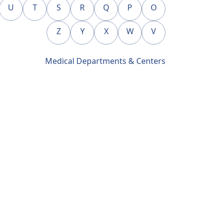
U
T
S
R
Q
P
O
Z
Y
X
W
V
Medical Departments & Centers