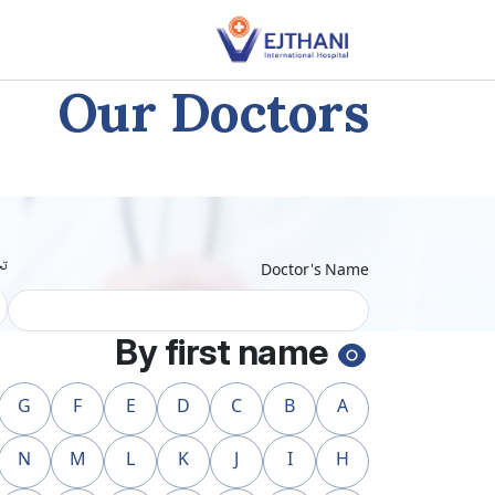
Skip to conten
Our Doctors
ت
Doctor's Name
By first name
G
F
E
D
C
B
A
N
M
L
K
J
I
H