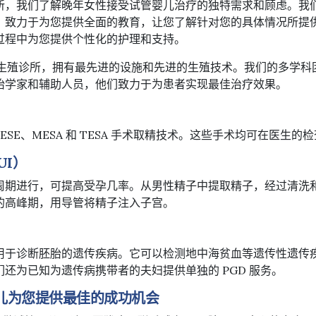
所，我们了解晚年女性接受试管婴儿治疗的独特需求和顾虑。我
，致力于为您提供全面的教育，让您了解针对您的具体情况所提
过程中为您提供个性化的护理和支持。
名的生殖诊所，拥有最先进的设施和先进的生殖技术。我们的多学科
胎学家和辅助人员，他们致力于为患者实现最佳治疗效果。
A、TESE、MESA 和 TESA 手术取精技术。这些手术均可在医生
UI）
周期进行，可提高受孕几率。从男性精子中提取精子，经过清洗
的高峰期，用导管将精子注入子宫。
于诊断胚胎的遗传疾病。它可以检测地中海贫血等遗传性遗传疾病
还为已知为遗传病携带者的夫妇提供单独的 PGD 服务。
婴儿为您提供最佳的成功机会