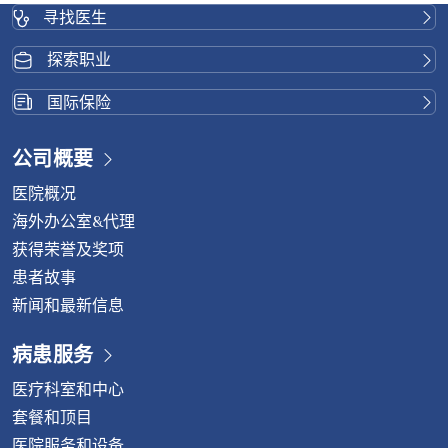
部）出现疼痛、麻木或无力。 椎间盘突出症状 症状因椎间
寻找医生
盘突出部位和神经受压程度而异。常见症状包括： 如果不及
时治疗，症状会随着时间推移而加重，并可能导致： 椎间盘
探索职业
突出症的病因 椎间盘突出症的诊断 诊断通常从病史询问和
体格检查开始。其他检查可能包括： 治疗方案 对于轻度或
国际保险
早期椎间盘突出： 对于更严重或持续存在的症状： 如果病
情在六个月内没有改善或加重，例如出现放射性腿痛、睡眠
公司概要
障碍、行走困难或大小便失禁等症状，医生可能会建议您进
医院概况
行内镜下椎间盘切除术，这是一种微创脊柱手术。 内镜下椎
间盘切除术的优势 预防椎间盘突出 虽然与年龄相关的退行
海外办公室&代理
性病变无法完全避免，但您可以采取以下方式降低风险并延
获得荣誉及奖项
缓症状出现： 不要忽视慢性疼痛 如果您长期遭受背痛、颈
患者故事
痛或四肢麻木的困扰，请不要等到病情加重才就医。请咨询
新闻和最新信息
脊柱专科医生，以获得准确的诊断和合适的治疗方案。 如需
了解更多信息，请联系： 威它尼国际医院脊椎中心电话：
病患服务
(+66)2-734-0000 转 5400中文热线： (+66)84-751-6222
医疗科室和中心
套餐和顶目
医院服务和设备