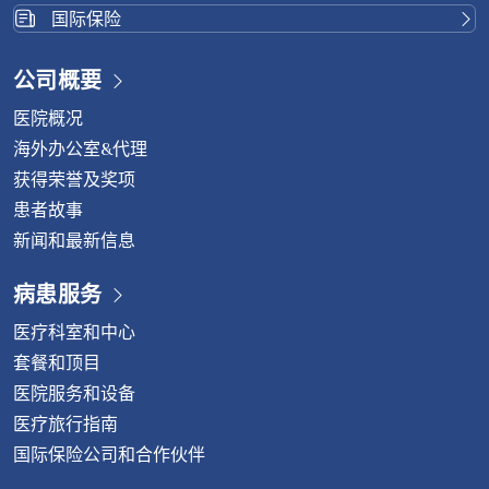
体格检查开始。其他检查可能包括： 治疗方案 对于轻度或
国际保险
早期椎间盘突出： 对于更严重或持续存在的症状： 如果病
情在六个月内没有改善或加重，例如出现放射性腿痛、睡眠
公司概要
障碍、行走困难或大小便失禁等症状，医生可能会建议您进
医院概况
行内镜下椎间盘切除术，这是一种微创脊柱手术。 内镜下椎
间盘切除术的优势 预防椎间盘突出 虽然与年龄相关的退行
海外办公室&代理
性病变无法完全避免，但您可以采取以下方式降低风险并延
获得荣誉及奖项
缓症状出现： 不要忽视慢性疼痛 如果您长期遭受背痛、颈
患者故事
痛或四肢麻木的困扰，请不要等到病情加重才就医。请咨询
新闻和最新信息
脊柱专科医生，以获得准确的诊断和合适的治疗方案。 如需
了解更多信息，请联系： 威它尼国际医院脊椎中心电话：
病患服务
(+66)2-734-0000 转 5400中文热线： (+66)84-751-6222
医疗科室和中心
套餐和顶目
医院服务和设备
医疗旅行指南
国际保险公司和合作伙伴