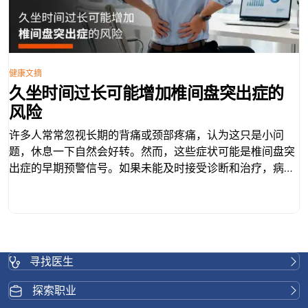
健康文摘
久坐时间过长可能增加椎间盘突出症的
风险
许多人常常忽视长期的背痛或颈部疼痛，认为这只是小问
题，休息一下自然会好转。然而，这些症状可能是椎间盘突
出症的早期预警信号。如果未能及时接受诊断和治疗，病情
可能逐渐恶化，并对日常生活造成显著影响。 什么是椎间盘
突出？ 椎间盘突出是指脊椎中的椎间盘——负责吸收冲击力
并保证脊柱平稳运动——发生撕裂或移位。这种移位会压迫
附近的神经，导致身体各部位（例如背部、颈部、臀部或腿
部）出现疼痛、麻木或无力。 椎间盘突出症状 症状因椎间
寻找医生
盘突出部位和神经受压程度而异。常见症状包括： 如果不及
时治疗，症状会随着时间推移而加重，并可能导致： 椎间盘
探索职业
突出症的病因 椎间盘突出症的诊断 诊断通常从病史询问和