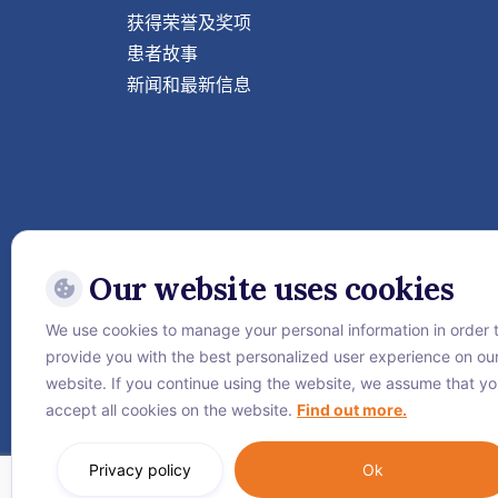
术有很大不同。在这项
获得荣誉及奖项
声波速度振动的研磨晶
患者故事
而不会对周围组织造成
新闻和最新信息
于修复鼻中隔偏曲、鼻
题。它可以减少手术后
外科中心同样采用超现
疗： 访问威它尼国际医
虑接受整形手术以矫正
曼谷威它尼国际医院整
将根据您的具体情况为
最佳效果，让您拥有引
Our website uses cookies
We use cookies to manage your personal information in order 
关注威它尼国际医院
provide you with the best personalized user experience on ou
website. If you continue using the website, we assume that y
accept all cookies on the website.
Find out more.
Privacy policy
Ok
站点地图
保密协议
Cookie政策