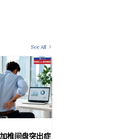
See All
加椎间盘突出症