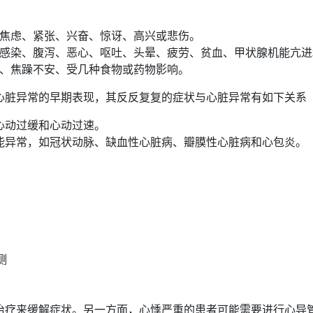
焦虑、紧张、兴奋、惊讶、高兴或悲伤。
感染、腹泻、恶心、呕吐、头晕、疲劳、贫血、甲状腺机能亢进
、焦躁不安、受几种食物或药物影响。
心脏异常的早期表现，其反反复复的症状与心脏异常有如下关系
心动过缓和心动过速。
能异常，如冠状动脉、缺血性心脏病、瓣膜性心脏病和心包炎。
测
治疗来缓解症状。另一方面，心悸严重的患者可能需要进行心导