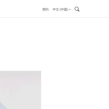
预约
中文 (中国)