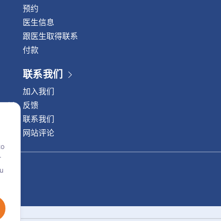
新技术中，外科医生使用以超
盘切除术，这是一种微创脊柱
预约
体来重塑鼻子的骨骼和软骨，
除术的优势 预防椎间盘突出 
医生信息
损害或创伤。这项新技术可用
病变无法完全避免，但您可以
跟医生取得联系
部不对称和鼻背驼峰等多种问
并延缓症状出现： 不要忽视慢
付款
的肿胀并缩短恢复时间。 整形
背痛、颈痛或四肢麻木的困扰
代化的技术和设备提供以下治
才就医。请咨询脊柱专科医生
联系我们
院整形外科中心 如果您正在考
合适的治疗方案。 如需了解更
面部和身体缺陷，请预约泰国
尼国际医院脊椎中心电话：(+66)2
加入我们
形外科中心的初步咨询。 我们
5400中文热线： (+66)84-751
反馈
您提供最佳选择，帮助您达到
联系我们
以为傲的面容或身材。
网站评论
to
r
ou