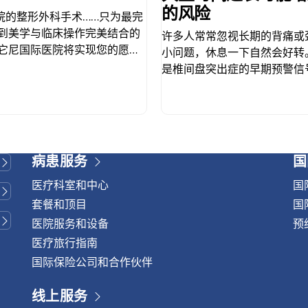
的风险
院的整形外科手术……只为最完
找到美学与临床操作完美结合的
许多人常常忽视长期的背痛或
威它尼国际医院将实现您的愿
小问题，休息一下自然会好转
的整形手术而享誉泰国。 泰国
是椎间盘突出症的早期预警信
威它尼国际医院提供由我们经过
诊断和治疗，病情可能逐渐恶
流的顶级整形外科手术。我们
显著影响。 什么是椎间盘突出
先进的治疗方法，在轻松的氛
中的椎间盘——负责吸收冲击
的护理，以确保您获得理想的
——发生撕裂或移位。这种移
您的自信。让您的笑容绽放灿烂
致身体各部位（例如背部、颈
病患服务
国
全感。威它尼国际医院自豪地
疼痛、麻木或无力。 椎间盘突
容手术。 我们的专长涵盖所有
出部位和神经受压程度而异。
医疗科室和中心
国
提供全面的服务，包括整容手
及时治疗，症状会随着时间推
套餐和顶目
国
、吸脂、腹部吸脂等。 使用最
致： 椎间盘突出症的病因 椎
医院服务和设备
预
科中心在最新的鼻整形美容技术
常从病史询问和体格检查开始
医疗旅行指南
博。我们采用开放式鼻部整形
治疗方案 对于轻度或早期椎间
国际保险公司和合作伙伴
也采用闭合式手术进行小的鼻
持续存在的症状： 如果病情
次隆鼻和填充隆鼻手术。 微型
重，例如出现放射性腿痛、睡
线上服务
子的最新技术之一，与传统技
小便失禁等症状，医生可能会