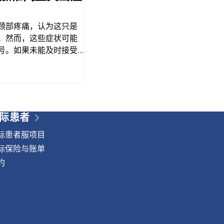
颈部疼痛，认为这只是
。然而，这些症状可能
号。如果未能及时接受
化，并对日常生活造成
？ 椎间盘突出是指脊椎
力并保证脊柱平稳运动
位会压迫附近的神经，导
部、臀部或腿部）出现
际患者
出症状 症状因椎间盘突
常见症状包括： 如果不
际患者服项目
移而加重，并可能导
际保险与账单
间盘突出症的诊断 诊断通
约
。其他检查可能包括：
盘突出： 对于更严重或
在六个月内没有改善或加
眠障碍、行走困难或大
建议您进行内镜下椎间