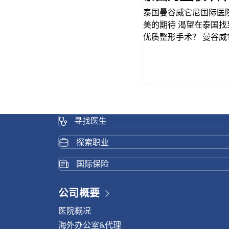
泰国曼谷威它尼国际医
美的期待 渴望在泰国
优质整形手术？ 曼谷
望，该医院因其高质量
整形外科 泰国曼谷的
认证的手术团队提供一
利用最新的医疗技术和
围中提供以患者为中心
效果。 在人群中展现
寻找医生
光芒，不再有任何不安
展示其专业的整形和美
探索职业
性别的整容手术。我们
术、隆胸和缩胸、拉皮
国际保险
新技术和设备 整形外
方面经验丰富、知识渊
公司概要
术进行大的鼻部整形，
部整形。我们还进行二
医院概况
超声波隆鼻术是重塑鼻
海外办公室&代理