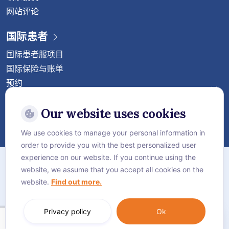
网站评论
国际患者
国际患者服项目
国际保险与账单
预约
关注威它尼国际医院
Our website uses cookies
We use cookies to manage your personal information in
order to provide you with the best personalized user
站点地图
experience on our website. If you continue using the
website, we assume that you accept all cookies on the
保密协议
website.
Find out more.
Cookie政策
Language:
中文 (中国)
Privacy policy
Ok
© Vejthani International Hospital | JCI Accredited