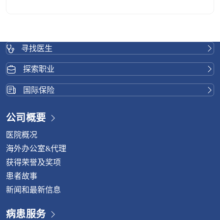
突出？ 椎间盘突出是指脊椎中的椎间盘——负责吸收冲击力
并保证脊柱平稳运动——发生撕裂或移位。这种移位会压迫
附近的神经，导致身体各部位（例如背部、颈部、臀部或腿
部）出现疼痛、麻木或无力。 椎间盘突出症状 症状因椎间
寻找医生
盘突出部位和神经受压程度而异。常见症状包括： 如果不及
时治疗，症状会随着时间推移而加重，并可能导致： 椎间盘
探索职业
突出症的病因 椎间盘突出症的诊断 诊断通常从病史询问和
体格检查开始。其他检查可能包括： 治疗方案 对于轻度或
国际保险
早期椎间盘突出： 对于更严重或持续存在的症状： 如果病
情在六个月内没有改善或加重，例如出现放射性腿痛、睡眠
公司概要
障碍、行走困难或大小便失禁等症状，医生可能会建议您进
医院概况
行内镜下椎间盘切除术，这是一种微创脊柱手术。 内镜下椎
间盘切除术的优势 预防椎间盘突出 虽然与年龄相关的退行
海外办公室&代理
性病变无法完全避免，但您可以采取以下方式降低风险并延
获得荣誉及奖项
缓症状出现： 不要忽视慢性疼痛 如果您长期遭受背痛、颈
患者故事
痛或四肢麻木的困扰，请不要等到病情加重才就医。请咨询
新闻和最新信息
脊柱专科医生，以获得准确的诊断和合适的治疗方案。 如需
了解更多信息，请联系： 威它尼国际医院脊椎中心电话：
病患服务
(+66)2-734-0000 转 5400中文热线： (+66)84-751-6222