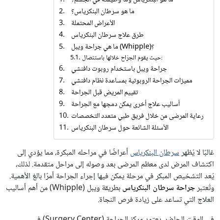
ما هو البنكرياس وما وظيفته في الجسم؟
ما هو سرطان البنكرياس؟
الأعراض المحتملة
طرق علاج سرطان البنكرياس
ما هي جراحة ويبل (Whipple)؟
حيث يقوم الجرّاح خلالها باستئصال:
جراحة ويبل باستخدام روبوت دافنشي
مميزات الجراحة الروبوتية بمساعدة نظام دافنشي
تقييم المريض قبل الجراحة
أساليب علاج أخرى يمكن دمجها مع الجراحة
رعاية المرضى من خلال فريق طبي متعدد التخصصات
الأسئلة الشائعة حول سرطان البنكرياس
غالبًا لا يُظهر
سرطان البنكرياس
أعراضًا في مراحله المبكرة، مما يؤدي إلى
اكتشاف المرض لدى معظم المرضى بعد وصوله إلى مراحل متقدمة. لذلك،
يُعد التشخيص المبكر في مرحلة يمكن فيها إجراء الجراحة أمرًا بالغ الأهمية.
وتُعتبر
جراحة
سرطان البنكرياس
بطريقة ويبل (Whipple) من أهم أساليب
العلاج التي تساعد على زيادة فرص النجاة.
في الوقت الحاضر، يعتمد مركز الجراحة (Surgery Center) في