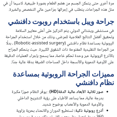
مرة أخرى حتى يتمكن الجسم من هضم الطعام بصورة طبيعية. لاسيما أن في
مثل هذه الجراحات، يتطلب في إجرائها جرّاحين عالي التخصص والخبرة.
جراحة ويبل باستخدام روبوت دافنشي
في مستشفى ويشتاني الدولي، يتم التركيز على أعلى معايير السلامة
وتحقيق أفضل النتائج العلاجية للمرضى، وذلك من خلال استخدام الجراحة
الروبوتية بمساعدة نظام دافنشي (Robotic-assisted surgery) ، بدلًا
من الجراحة التقليدية المفتوحة ذات الشقوق الكبيرة. حيث يتحكم الجرّاح
بالأذرع الروبوتية عبر وحدة تحكم خاصة، مما يسمح بإجراء العمليات الدقيقة
على الأوعية الدموية والأنسجة داخل المساحات الضيقة بدقة عالية جدًا.
مميزات الجراحة الروبوتية بمساعدة
نظام دافنشي
صور ثلاثية الأبعاد عالية الدقة(
HD
)
: يوفّر النظام صورًا مكبرة
بدرجة عالية، مما يساعد الأطباء على رؤية التشريح الداخلي
والأوعية الدموية والأعصاب بوضوح شديد.
أذرع روبوتية ذكية:
تستطيع الدوران والانحناء بحرية بزاوية