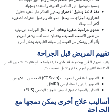
360 درجة، لتعمل مثل معصم الإنسان ولكن دون قيود، مما
يسمح بالوصول إلى المناطق العميقة والمعقدة بسهولة.
دقة فائقة وتقليل الاهتزاز:
يحتوي النظام على تقنية لتقليل
اهتزاز يد الجرّاح، مما يجعل الخياطة وتوصيل القنوات الصغيرة
أكثر أمانًا ودقة.
شقوق جراحية صغيرة وتعافٍ أسرع:
تقلل الجراحة الروبوتية
من تضرر الأنسجة المحيطة وفقدان الدم، لذلك يشعر المريض
بألم أقل ويتمكن من العودة إلى حياته الطبيعية بشكل أسرع.
تقييم المريض قبل الجراحة
يقوم الفريق الطبي بوضع خطة علاج دقيقة باستخدام تقنيات التصوير الطبي
المتقدمة لتقييم الورم بدقة، وتشمل الفحوصات:
التصوير المقطعي المحوسب (CT Scan) المخصص للبنكرياس.
التصوير بالرنين المغناطيسي (MRI) .
التنظير بالموجات فوق الصوتية للجهاز الهضمي (EUS) .
أساليب علاج أخرى يمكن دمجها مع
الجراحة