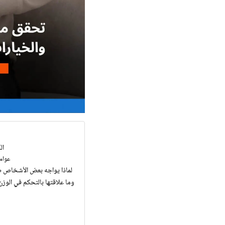
ال
عوامل
لماذا يواجه بعض الأشخاص ص
ما هي أدوية ناهضات مستقبلات (GLP-1 agonist) وما علاقتها بالتحكم في ال