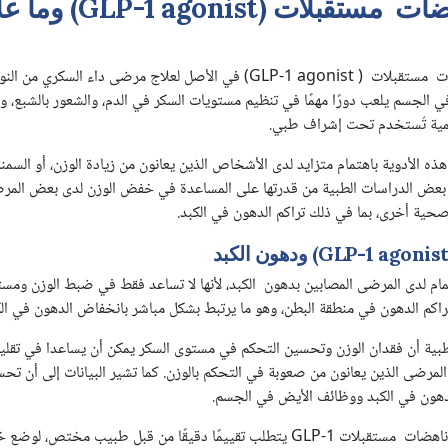
ما هي أدوية ناهضات مستق
تم تطوير أدوية مجموعة ناهضات مستقبلات ( GLP-1 agonist) في الأصل لعلاج مرضى
لجسم يلعب دورًا مهمًا في تنظيم مستويات السكر في الدم، والشعور بالشبع، واسته
مية تُستخدم تحت إشراف طبي.
ه الأدوية باهتمام متزايد لدى الأشخاص الذين يعانون من زيادة الوزن، أو السمنة
رته بعض الدراسات الطبية من قدرتها على المساعدة في خفض الوزن لدى بعض المر
ية أخرى، بما في ذلك تراكم الدهون في الكبد.
agonis) ودهون الكبد
1
م لدى المرضى المصابين بدهون الكبد، لأنها لا تساعد فقط في ضبط الوزن ومست
تراكم الدهون في منطقة البطن، وهو ما يرتبط بشكل مباشر بانخفاض الدهون في الك
ية أن فقدان الوزن وتحسين التحكم في مستوى السكر يمكن أن يساعدا في تقليل 
لمرضى الذين يعانون من صعوبة في التحكم بالوزن. كما تشير البيانات إلى أن تحس
ون في الكبد ووظائف الأيض في الجسم.
ومع ذلك، فإن استخدام أدوية ناهضات مستقبلات GLP-1 يتطلب تقييمًا دقيقًا من قبل طب