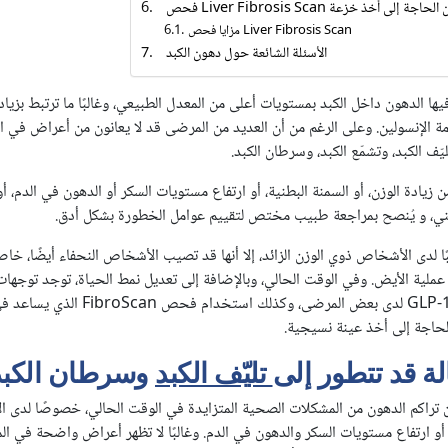
 فحص الكبد دون الحاجة إلى أخذ خزعة
مزايا فحص Liver Fibrosis Scan
الأسئلة الشائعة حول دهون الكبد
ها الدهون داخل الكبد بمستويات أعلى من المعدل الطبيعي، وغالبًا ما ترتبط بزيادة
مة الإنسولين. وعلى الرغم من أن العديد من المرضى قد لا يعانون من أعراض في الم
ّف الكبد، وتشمّع الكبد، وسرطان الكبد.
 زيادة الوزن، أو السمنة البطنية، أو ارتفاع مستويات السكر أو الدهون في الدم، أ
دهني، و يُنصح بمراجعة طبيب مختص لتقييم عوامل الخطورة بشكل أدق.
بًا لدى الأشخاص ذوي الوزن الزائد، إلا أنها قد تصيب الأشخاص النحفاء أيضًا، خاص
ملية الأيض. وفي الوقت الحالي، وبالإضافة إلى تعديل نمط الحياة، توجد توجهات
دراسة دور الأدوية GLP-1 agonist لدى بعض ال
لحاجة إلى أخذ عينة نسيجية.
لة قد تتطور إلى
تليّف الكبد
وسرطان الكبد
 عن تراكم الدهون من المشكلات الصحية المتزايدة في الوقت الحالي، خصوصًا لدى 
ة، أو ارتفاع مستويات السكر والدهون في الدم. وغالبًا لا تظهر أعراض واضحة في ال