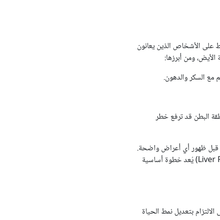
قط على الأشخاص الذين يعانون
الأيض، ومن أبرزها:
 مع السكر والدهون.
قة البطن قد ترفع خطر
رية قبل ظهور أي أعراض واضحة.
لذلك، فإن التقييم الدقيق باستخدام تحاليل الدم أو الأشعة فوق الصوتية أو فحص تليف الكبد (Liver Fibrosis Scan) يُعد خطوة أساسية
 على صحة الكبد يبقى الالتزام بتعديل نمط الحياة