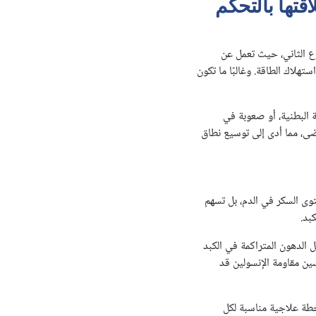
بلات (GLP-1 agonist) وما علاقتها بالتحكم
 داء السكري من النوع الثاني، حيث تعمل عن
لاك الطاقة. وغالبًا ما تكون
 البطنية، أو صعوبة في
ضى، مما أدى إلى توسيع نطاق
وى السكر في الدم، بل تسهم
بد.
الدهون المتراكمة في الكبد
ين مقاومة الإنسولين قد
يب مختص، لوضع خطة علاجية مناسبة لكل