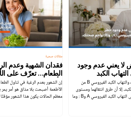
مقالات صحية
 لا يعني عدم وجود
فقدان الشهية وعدم الر
لتهاب الكبد
الطعام… تعرّف على الأ
تتأثر صحتك!
يُعد التهاب الكبد الفيروسي A والتهاب الكبد الفيروسي B من
إن الشعور بعدم الرغبة في تناول الطع
بد، إلا أن طرق انتقالهما ومستوى
الأطعمة أصبحت بلا مذاق هو أمر يمر 
خطورتهما يختلفان. التعرّف على التهاب الكبد الفيروسي A وB : وما
معظم الحالات يكون هذا الشعور مؤقتًا 
الفرق بينهما؟ يُعد التهاب الكبد الفيروسي A والتهاب الكبد الفيروسي
إذا استمر فقدان الشهية لفترة طويلة و
ان من الفيروسات. ورغم أنهما يؤثران
والشعور بالإرهاق والضعف، فقد يكون م
صحية جسدية […]