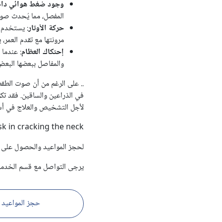
وجود ضغط هوائي داخ
المفصل، مما يُحدث صوتا
حركة الأوتار
: يستخدم 
مرونتها مع تقدم العمر
إحتكاك العظام
: عندما
والمفاصل ببعضها البع
.. على الرغم من أن صوت الطقطق
في الذراعين والساقين. فقد تكو
لأجل التشخيص والعلاج في أ
isk in cracking the neck?
لحجز المواعيد والحصول على م
يرجى التواصل مع قسم الخدمات
حجز المواعيد