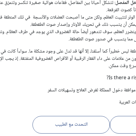
ل المفصل
: تتشكل أحيانا بين المفاصل، فقاعات هوائية صغيرة تنكسر وتتمزق عن
ً كصوت الفرقعة.
الوتر لتثبيت العظم، ولكن متى ما أصبحت العضلات والأنسجة في تلك المنطقة ف
، يمكن أن يتسبب ذلك في تحريك الأوتار وإصدار صوت الطقطقة.
 يتضرر العظم، سوف تتدهور أيضاً حالة الغضروف الذي يوجد في طرف العظام. ونت
ض مما يتسبب في صدور صوت الطقطقة.
ة ليس خطيراً كما أسلفنا، إلاّ أنها قد تدل على وجود مشكلة ما. سواءاً كانت في 
ن من علامات على داء الفقار الرقبية أو الأقراص الغضروفية المنفتقة. إذ يجب ا
سرع وقت ممكن.
Is there a r
وافقة دخول المملكة لغرض العلاج وتسهيلات السفر
 العربية
التحدث مع الطبيب