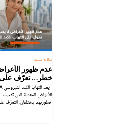
مقالات صحية
عدم ظهور الأعراض
خطر… تعرّف على ا
الفيروسي (A) و(B) واحمِ صحتك
الأمراض المعدية التي تصيب الك
B مرضين يسببهما نوعان مختلف
في الكبد، إلا أن […]