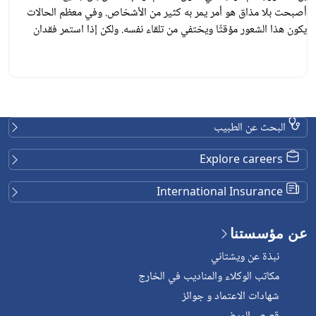
أصبحت بلا مذاق هو أمر يمر به كثير من الأشخاص. وفي معظم الحالات
يكون هذا الشعور مؤقتًا ويختفي من تلقاء نفسه. ولكن إذا استمر فقدان
الشهية لفترة طويلة وأدى إلى انخفاض الوزن والشعور بالإرهاق والضعف، فقد
يكون مؤشرًا على وجود مشكلة صحية جسدية […]
البحث عن الطبيب
Explore careers
International Insurance
عن مؤسستنا
نبذة عن ويشتاني
مكاتب الوكلاء والمناديب في الخارج
شهادات الاعتماد و جوائز