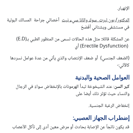
الإنهيار.
الدكتور/ بون ليرت سوك واتانا سيء نيت
أخصائي جراحة المسالك البولية
في مستشفى ويشتاني أفْصَحَ
عن المشكلة قائلا: مثل هذه الحالات تسمى من المنظور الطبي بـ(
E.D
)
(
Erectile Dysfunction
) أي
(الضعف الجنسي) أو ضعف الإنتصاب والذي يأتي من عدة عوامل نسردها
كالآتي:-
العوامل الصحية والبدنية
كبر السن
: عند الشيخوخة تبدأ الهرمونات بالإنخفاض سواءً في الرجال
والنساء حيث تؤثر ذلك أيضا على
إنخفاض الرغبة الجنسية.
إضطراب الجهاز العصبي
:
قد يكون ناتجاً عن الإصابة بحادث أو مرض معين أدى إلى تآكل الأعصاب