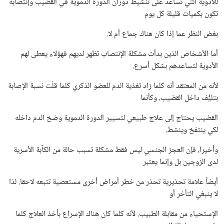
للأدوية التي تساعد على تنشيط دوران الدورة الدموية في القضيب وإنتصابه
تكون بكميات قليلة كل يوم
بغض النظر عما إذا كان هناك جماع أم لا.
أما الأشخاص الذين بدأت مشكلة الإنتصاب تظهر لديهم فهؤلاء يعطى لهم
الأدوية لتساعدهم بشكل أسرع.
لأنه من المعتقد أنه كلما زاد تغذية الدم للعضو الذكري كلما قلّت نسبة الإصابة
بتليُّف داخل القضيب، وكأنما
القضيب يحتاج إلى علاج طبيعي لتسيير الدورة الدموية وضخ الدم داخله
لكي ينتفخ وينشط.
وأخيرا، فإن العجز الجنسي ليس فقط مشكلة تسبب حالة من الكآبة الأسرية
لدى الزوجين بل وإنما يعتبر
أيضاً علامة تحذيرية تحذر من خطر أمراض أخرى مستعصية تتبعه لاحقا. لذا
لا ينبغي التأخر أو
الإستحياء من مقابلة الطبيب. لأنه كلما كان هناك الإسراع بأخذ العلاج كلما