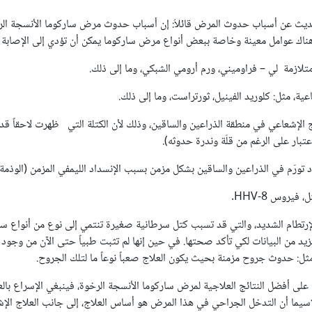
ديث عن أسباب حدوث المرض قائلاُ: إن أسباب حدوث مرض ساركوما الأنسجة ال
ناك عوامل معينة وخاصة ببعض أنواع مرض ساركوما يمكن أن تؤدي إلى الإصابة ب
لازمة لي – فراوميني، ورم أرومي الشبكي، وما إلى ذلك.
ة، مثل: كلوريد الفينيل، ثورتراست، وما إلى ذلك.
لإشعاعي في منطقة الذراعين والساقين، وذلك لأن الكتلة التي ظهرت لاحقاً قد 
تبار على الرغم من قلّة وندرة حدوثه).
ّم في الذراعين والساقين بشكل مزمن بسبب الإنسداد الليمفي المزمن (الوذمة ا
يروس HHV-8.
إرتطام الشديد، والتي قد تسبب كتل سرطانية صغيرة تنتمي إلى نوع من أنواع سار
زيد من البيانات لكي تأكد صحتها. في حين إنها لم تثبت طبياً حتى الآن من وجود تر
ل: حدوث جروح مزمنة بحيث يكون العلاج صعباً نوعاً ما لتلك الجروح.
ى أفضل النتائج العلاجية لمرض ساركوما الأنسجة الرخوة، فينبغي الإسراع بالعلاج
لاسيما أن التدخل الجراحي في هذا المرض هو أساس العلاج، إلى جانب العلاج الإش