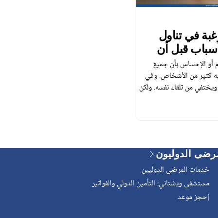
غبة في تناول
سباب قبل أن
ام أو الإحساس بأن جميع
به كثير من الأشخاص. وفي
ويختفي من تلقاء نفسه. ولكن
أدى إلى انخفاض الوزن
ؤشرًا على وجود مشكلة
رضى الدوليون
خدمات المرضى الدوليين
مستشفى ويشتاني: التأمين الدولي والفواتير
إحجز موعد