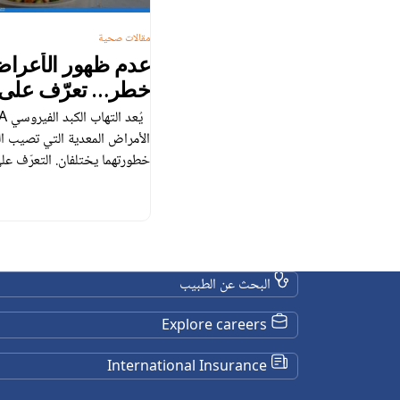
مقالات صحية
عدم ظهور الأعراض
خطر… تعرّف على ا
الفيروسي (A) و(B) واحمِ صحتك
الأمراض المعدية التي تصيب الك
B مرضين يسببهما نوعان مختلف
في الكبد، إلا أن […]
البحث عن الطبيب
Explore careers
International Insurance