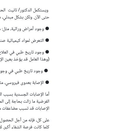
ويستكمل الدكتور/ تانيت الح
حتى الآن. ولكن بشكل مبدئي، ه
● وجود أمراض وراثية، مثل: مت
● التعرض لمواد كيميائية صناعي
● وجود تاريخ طبي في العلاج ا
(وهذا العامل قد يؤخذ بعين الإع
● وجود تاريخ طبي في وجود تور
● الإصابة بعدوى فيروسي، مثل، ف
أما الإصابات الجسدية بسبب ال
الفرضية ما زالت بحاجة إلى الم
الإصابات قد تسبب مضاعفات مث
على كل، فإنه من أجل الحصول عل
كلما كانت فرصة الشفاء أكبر. 