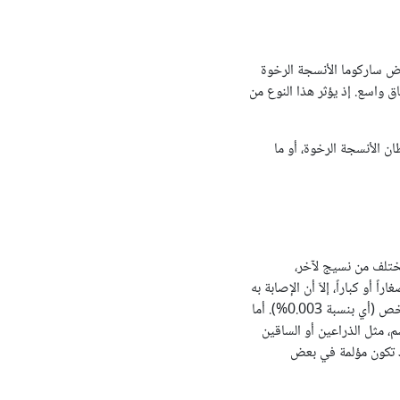
رض ساركوما الأنسجة الرخوة
 واسع. إذ يؤثر هذا النوع من
ن الأنسجة الرخوة، أو ما
ختلف من نسيج لآخر،
و كباراً، إلاّ أن الإصابة به
نادر الحصول. فوفقاً للإحصاءات التي تم جمعها، تفيد أنه يمكن العثور على 3 مصابين فقط من بين 100000 شخص (أي بنسبة 0.003%). أما
 مثل الذراعين أو الساقين
د تكون مؤلمة في بعض