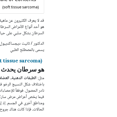
(soft tissue sarcoma)
قد لا يعرف الكثيرون عن ماهية
هو أحد أنواع الأمراض السرطان
السرطان بشكل سلبي على حياة ا
الدكتور / تانيت ديجساكديبول 
يسمى بالمصطلح الطبي
(soft tissue sarcoma)
هو سرطان يحدث تح
مثل:
الطبقات الدهنية، العضل
باختلاف شكل النسيج الرخو في كل
فيما يخص أعراض مرض ساركوما 
ومناطق أخرى في الجسم. إذ إن 
الحالات، فإذا كانت هناك جروح 