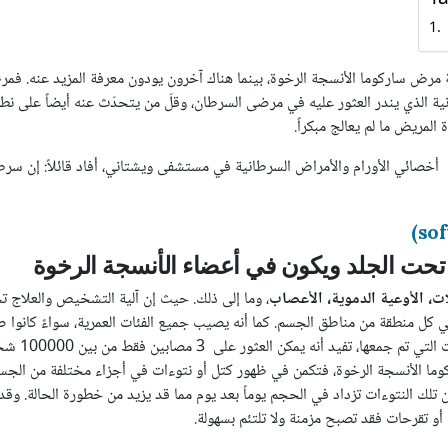
 مرض ساركوما الأنسجة الرخوة، بينما هناك آخرون يودون معرفة المزيد عنه. فم
ية الذي يندر العثور عليه في مرضى السرطان، وقلّ من يتحدّث عنه أيضاً على نطاق
لمريض ما لم يعالج مبكراً.
أخصائي الأورام والأمراض السرطانية في مستشفى ويشتاني، أفاد قائلاً: إن سرطا
ت الجلد ويكون في أعضاء الأنسجة الرخوة
ات، الأوعية الدموية، الأعصاب
، وما إلى ذلك. حيث إن آلية التشخيص والعلاج ت
 منطقة من مناطق الجسم. كما أنه يصيب جميع الفئات العمرية، سواءً كانوا صغاراً أ
الأنسجة الرخوة، فتكمن في ظهور كتل أو نتوءات في أجزاء مختلفة من الجسم،
تلك النتوءات تزداد في الحجم يوماً بعد يوم مما قد يزيد من خطورة الحالة. وق
أو تقرحات فقد تصبح مزمنة ولا تلتئم بسهولة.