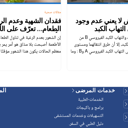
مقالات صحية
 لا يعني عدم وجود
فقدان الشهية وعدم الر
لتهاب الكبد
الطعام… تعرّف على الأ
تتأثر صحتك!
يُعد التهاب الكبد الفيروسي A والتهاب الكبد الفيروسي B من
إن الشعور بعدم الرغبة في تناول الطع
بد، إلا أن طرق انتقالهما ومستوى
الأطعمة أصبحت بلا مذاق هو أمر يمر 
خطورتهما يختلفان. التعرّف على التهاب الكبد الفيروسي A وB : وما
معظم الحالات يكون هذا الشعور مؤقتًا 
الفرق بينهما؟ يُعد التهاب الكبد الفيروسي A والتهاب الكبد الفيروسي
إذا استمر فقدان الشهية لفترة طويلة و
ان من الفيروسات. ورغم أنهما يؤثران
والشعور بالإرهاق والضعف، فقد يكون م
صحية جسدية […]
خدمات المرضى
الم
الخدمات-الطبية
برامج و باكيجات
التسهيلات وخدمات المستشفى
دليل الطبي في السفر.