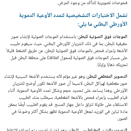
فحوصات تصويرية للتأكد من وجود المرض.
تشمل الاختبارات التشخيصية لتمدد الأوعية الدموية
الأورطي البطني ما يلي:
الموجات فوق الصوتية للبطن
: باستخدام الموجات الصوتية لإنشاء صور
حقيقية للبطن، بما في ذلك الشريان الأورطي البطني. حيث سيقوم طبيب
الأشعة بإجراء فحص بالموجات فوق الصوتية للبطن، عن طريق الضغط قليلاً
على مسبار الموجات فوق الصوتية (محول الطاقة) على منطقة البطن قبل
تحريكه ذهابًا وإيابًا.
التصوير المقطعي للبطن
: وهو غير مؤلم لأنه يستخدم الأشعة السينية لإنشاء
صور مقطعية لهياكل البطن، لاسيما أن صور الأشعة تكون أوضح للشريان
الأورطي. وهذا يساعد على تحديد حجم وشكل تمدد الأوعية الدموية. أثناء
قيام الطبيب بإجراء فحص بالأشعة المقطعية، سيطلب منك الطبيب
الاستلقاء على طاولة تنزلق داخل جهاز المسح. قد يقوم الطبيب أيضًا بحقن
مادة تباين في الوريد لجعل الأوعية الدموية تظهر بشكل أكثر وضوحًا في
الصور.
التصوير بالرنين المغناطيسي للبطن
: وهو اختبار تصوير يتم إجراؤه لالتقاط