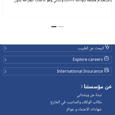
باستخدام مضخة (On-Pump) والثاني وهو الأحدث الجراحة بدون
استخدام المضخة (Off-Pump) . وكلا الطريقتين تُعدّان علاجين فعّالين
لمرض الشريان التاجي.
البحث عن الطبيب
Explore careers
International Insurance
عن مؤسستنا
نبذة عن ويشتاني
مكاتب الوكلاء والمناديب في الخارج
شهادات الاعتماد و جوائز